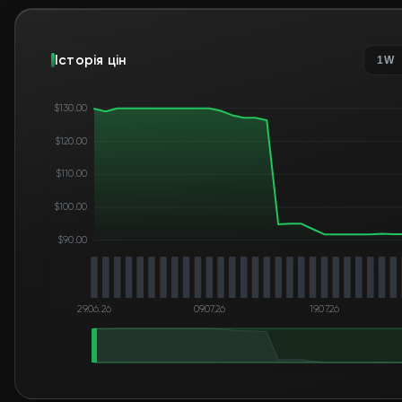
Історія цін
1W
$130.00
$120.00
$110.00
$100.00
$90.00
29.06.26
09.07.26
19.07.26