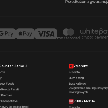
Przedłużona gwarancj
Counter-Strike 2
Valorant
onta
🛒Konta
y
Bump rangi
oost Faceit
Bost kalibracji
Zwiększanie rankingu zwyci
alibracja Faceit
rankingowych
 Premier
 Competitive
PUBG Mobile
iowy Boost Kalibracji
🛒Konta