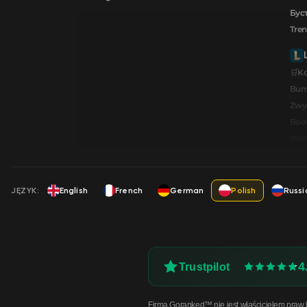
Буст
Tren
🛒K
Bum
Zwy
Boos
Wzmo
JĘZYK:
English
French
German
Polish
Russi
4
Trustpilot
Firma Goranked™ nie jest właścicielem praw li