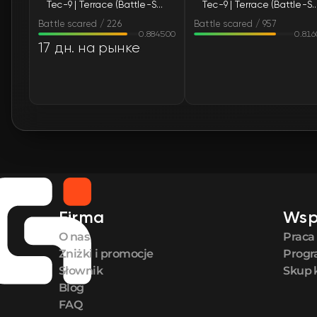
Tec-9 | Terrace (Battle-Scarred)
Tec-9 | Terrace (Battle-
Battle scared / 226
Battle scared / 957
0.884500
0.81
17 дн. на рынке
Firma
Wsp
O nas
Praca
Zniżki i promocje
Progr
Słownik
Skup 
Blog
FAQ