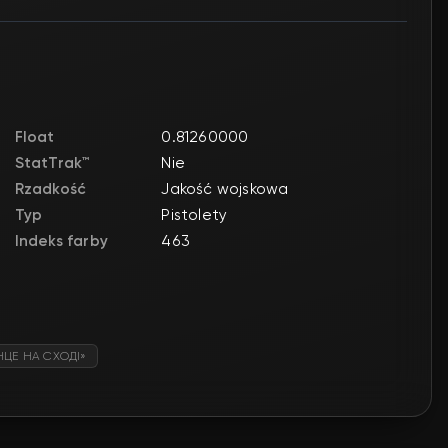
Float
0.81260000
StatTrak™
Nie
Rzadkość
Jakość wojskowa
Typ
Pistolety
Indeks farby
463
НЦЕ НА СХОДІ»