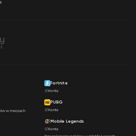
a
Fortnite
🛒Konta
PUBG
🛒Konta
ęstw w meczach
Mobile Legends
🛒Konta