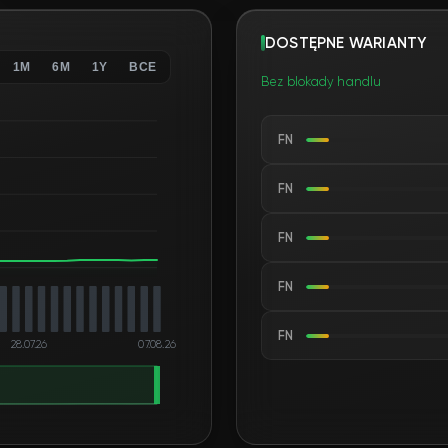
DOSTĘPNE WARIANTY
1M
6M
1Y
ВСЕ
Bez blokady handlu
FN
FN
FN
FN
FN
28.07.26
07.08.26