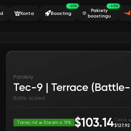
-20%
-40%
Pakiety
ąd
Konta
Boosting
boostingu
Pistolety
Tec-9 | Terrace (Battle
Battle scared
$103.14
Cena w
Taniej niż w Steam o 19%
$127.92