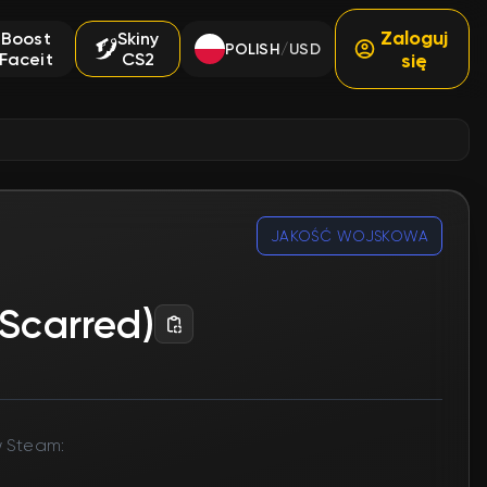
Zaloguj
Boost
Skiny
POLISH
USD
/
Faceit
CS2
się
JAKOŚĆ WOJSKOWA
-Scarred)
 Steam: