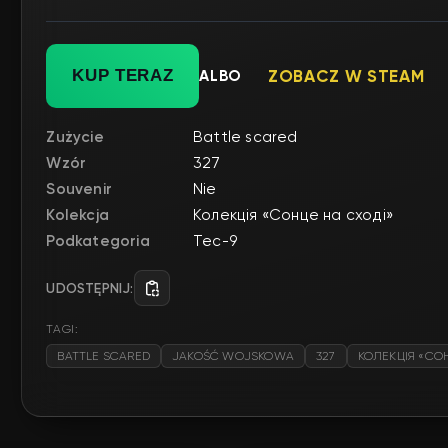
KUP TERAZ
ALBO
ZOBACZ W STEAM
Zużycie
Battle scared
Wzór
327
Souvenir
Nie
Kolekcja
Колекція «Сонце на сході»
Podkategoria
Tec-9
UDOSTĘPNIJ:
TAGI:
BATTLE SCARED
JAKOŚĆ WOJSKOWA
327
КОЛЕКЦІЯ «СО