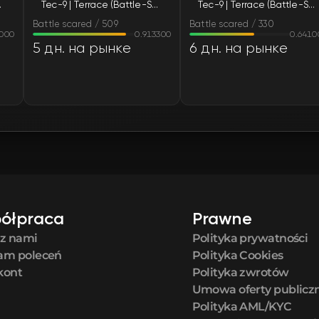
Scarred)
Tec-9 | Terrace (Battle-Scarred)
Tec-9 | Terrace (Battle-Scarred)
Battle scared / 509
Battle scared / 330
6000
0.913300
0.6410
5 дн. на рынке
6 дн. на рынке
ółpraca
Prawne
 z nami
Polityka prywatności
am poleceń
Polityka Cookies
kont
Polityka zwrotów
Umowa oferty publicz
Polityka AML/KYC