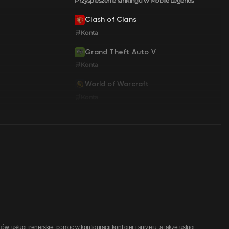
Przyspieszenie rankingu w Mobile Legends
Clash of Clans
🛒Konta
Grand Theft Auto V
🛒Konta
World of Warcraft
🛒Konta
usługi trenerskie, pomoc w konfiguracji kont gier i sprzętu, a także usługi