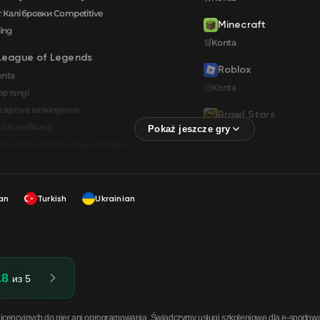
 Калібровки Сompetitive
Minecraft
ing
🛒Konta
League of Legends
Roblox
onta
🛒Konta
p rangi
cięstwa rankingowe
Brawl Stars
t Kwalifikacji
🛒Konta
cnienie mistrzostwa bohatera
an
Turkish
Ukrainian
.8
из 5
cencyjnych do gier ani oprogramowania. Świadczymy usługi szkoleniowe dla e-sportowców, 