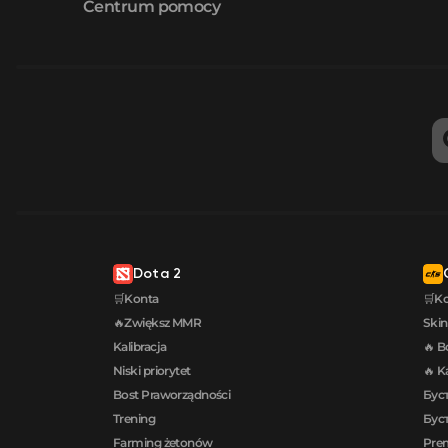
Centrum pomocy
Dota 2
🛒Konta
🛒K
🔥Zwiększ MMR
Skin
Kalibracja
🔥 B
Niski priorytet
🔥 K
Bost Praworządności
Буст
Trening
Буст
Farming żetonów
Prem