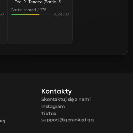
Tec-9 | Terrace (Battle-Scarred)
Battle scared / 238
00
0.661300
Kontakty
Skontaktuj się z nami
Instagram
TikTok
support@goranked.gg
nej