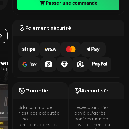
Passer une commande
Paiement sécurisé
remier
Boost Competi
e top Premier dans CS2 avec
Obtiens le rang Compe
ta carte préférée !
Garantie
Accord sûr
Si la commande
L’exécutant n’est
n’est pas exécutée
payé qu’après
— nous
confirmation de
rembourserons les
l’avancement ou