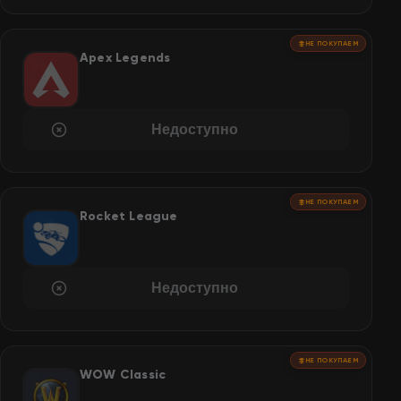
НЕ ПОКУПАЕМ
Apex Legends
Недоступно
НЕ ПОКУПАЕМ
Rocket League
Недоступно
НЕ ПОКУПАЕМ
WOW Classic