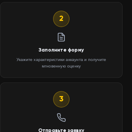
2
Заполните форму
Укажите характеристики аккаунта и получите
мгновенную оценку
3
Отправьте заявку