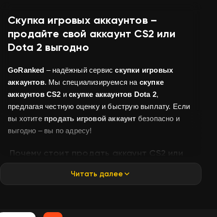
Скупка игровых аккаунтов –
продайте свой аккаунт CS2 или
Dota 2 выгодно
GoRanked
– надёжный сервис
скупки игровых
аккаунтов
. Мы специализируемся на
скупке
аккаунтов CS2
и
скупке аккаунтов Dota 2
,
предлагая честную оценку и быструю выплату. Если
вы хотите
продать игровой аккаунт
безопасно и
выгодно – вы по адресу!
Почему стоит продать аккаунт CS2 или
Dota 2?
Читать далее
Наша платформа обеспечивает
безопасную
продажу аккаунта
с гарантией защиты ваших
данных. Это лучший способ
быстро продать