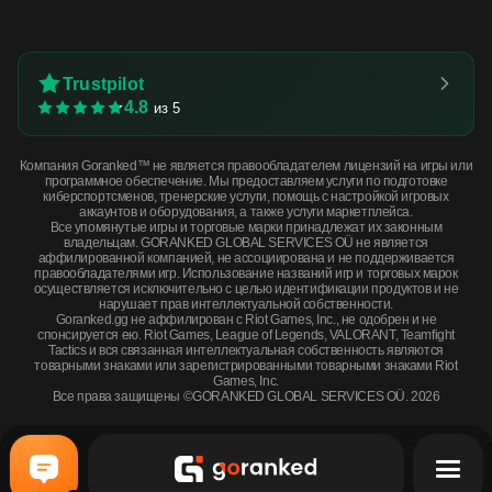
Trustpilot
4.8
из 5
Компания Goranked™ не является правообладателем лицензий на игры или
программное обеспечение. Мы предоставляем услуги по подготовке
киберспортсменов, тренерские услуги, помощь с настройкой игровых
аккаунтов и оборудования, а также услуги маркетплейса.
Все упомянутые игры и торговые марки принадлежат их законным
владельцам. GORANKED GLOBAL SERVICES OÜ не является
аффилированной компанией, не ассоциирована и не поддерживается
правообладателями игр. Использование названий игр и торговых марок
осуществляется исключительно с целью идентификации продуктов и не
нарушает прав интеллектуальной собственности.
Goranked.gg не аффилирован с Riot Games, Inc., не одобрен и не
спонсируется ею. Riot Games, League of Legends, VALORANT, Teamfight
Tactics и вся связанная интеллектуальная собственность являются
товарными знаками или зарегистрированными товарными знаками Riot
Games, Inc.
Все права защищены ©GORANKED GLOBAL SERVICES OÜ. 2026