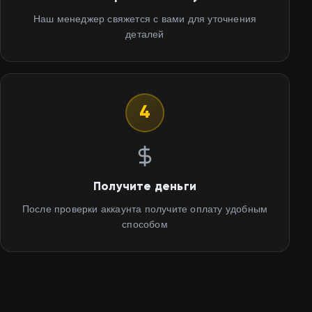
Наш менеджер свяжется с вами для уточнения
деталей
4
Получите деньги
После проверки аккаунта получите оплату удобным
способом