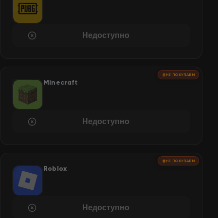
Недоступно
НЕ ПОКУПАЕМ
Minecraft
Недоступно
НЕ ПОКУПАЕМ
Roblox
Недоступно