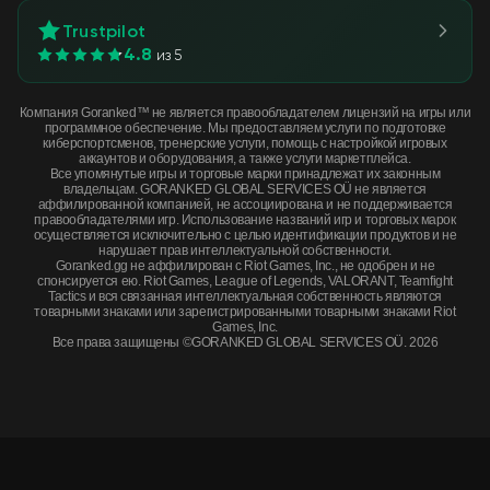
Доступ к почте
Trustpilot
4.8
из 5
Честная информация
Стоит ли продавать аккаунт Steam?
Если вы уже
Компания Goranked™ не является правообладателем лицензий на игры или
программное обеспечение. Мы предоставляем услуги по подготовке
не играете – это разумное решение. GoRanked
киберспортсменов, тренерские услуги, помощь с настройкой игровых
аккаунтов и оборудования, а также услуги маркетплейса.
предлагает лучшие условия
скупки геймерских
Все упомянутые игры и торговые марки принадлежат их законным
аккаунтов
.
владельцам. GORANKED GLOBAL SERVICES OÜ не является
аффилированной компанией, не ассоциирована и не поддерживается
правообладателями игр. Использование названий игр и торговых марок
🎮 Продайте аккаунт сейчас!
Обмен аккаунтов CS2
осуществляется исключительно с целью идентификации продуктов и не
нарушает прав интеллектуальной собственности.
или Dota 2
на реальные деньги ещё никогда не был
Goranked.gg не аффилирован с Riot Games, Inc., не одобрен и не
спонсируется ею. Riot Games, League of Legends, VALORANT, Teamfight
таким простым!
Tactics и вся связанная интеллектуальная собственность являются
товарными знаками или зарегистрированными товарными знаками Riot
Games, Inc.
Все права защищены ©GORANKED GLOBAL SERVICES OÜ. 2026