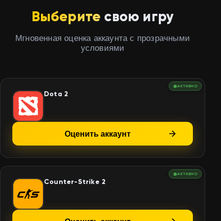
Выберите
свою игру
Мгновенная оценка аккаунта с прозрачными
условиями
АКТИВНО
Dota 2
Оценить аккаунт
АКТИВНО
Counter-Strike 2