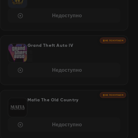
Недоступно
НЕ ПОКУПАЕМ
Grand Theft Auto IV
Недоступно
НЕ ПОКУПАЕМ
Mafia The Old Country
Недоступно