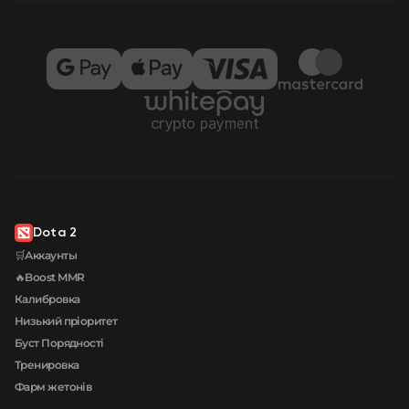
Dota 2
🛒Аккаунты
🔥Boost MMR
Калибровка
Низький пріоритет
Буст Порядності
Тренировка
Фарм жетонів