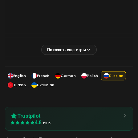
English
French
German
Polish
Russian
Turkish
Ukrainian
Trustpilot
4.8
из 5