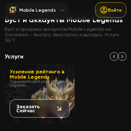
Mobile Legends
Войти
Буст и аккаунты Mobile Legends
Буст и продажа аккаунтов Mobile Legends на
Goranked — быстро, безопасно и выгодно. Услуги
24/7.
Услуги
Усиление рейтинга в
Mobile Legends
Поднимите свой ранг в Mobile
Legends
Заказать
Сейчас