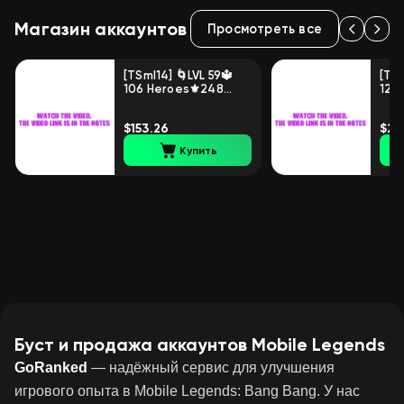
Магазин аккаунтов
Просмотреть все
[TSml14] 🌀LVL 59🔱
[TSm
106 Heroes⚜️248
124
Skins, Sale, Rank:
Skin
Unranked, Level: 59,
Unra
$153.26
$28
Winrate: 80%,
Win
Heroes: 106, Skins:
Hero
Купить
248
349
Буст и продажа аккаунтов Mobile Legends
GoRanked
— надёжный сервис для улучшения
игрового опыта в Mobile Legends: Bang Bang. У нас