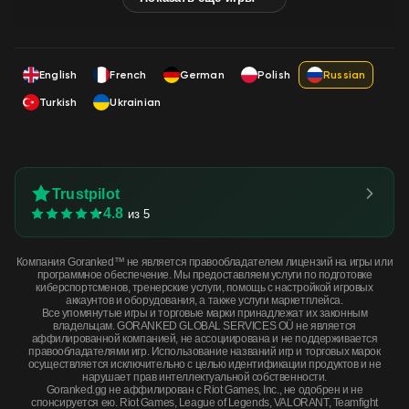
English
French
German
Polish
Russian
Turkish
Ukrainian
Trustpilot
4.8
из 5
Компания Goranked™ не является правообладателем лицензий на игры или
программное обеспечение. Мы предоставляем услуги по подготовке
киберспортсменов, тренерские услуги, помощь с настройкой игровых
аккаунтов и оборудования, а также услуги маркетплейса.
Все упомянутые игры и торговые марки принадлежат их законным
владельцам. GORANKED GLOBAL SERVICES OÜ не является
аффилированной компанией, не ассоциирована и не поддерживается
правообладателями игр. Использование названий игр и торговых марок
осуществляется исключительно с целью идентификации продуктов и не
нарушает прав интеллектуальной собственности.
Goranked.gg не аффилирован с Riot Games, Inc., не одобрен и не
спонсируется ею. Riot Games, League of Legends, VALORANT, Teamfight