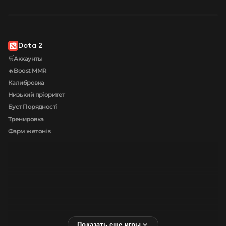
Dota 2
🛒Аккаунты
🔥Boost MMR
Калибровка
Низький пріоритет
Буст Порядності
Тренировка
Фарм жетонів