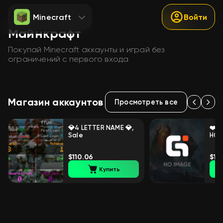
Minecraft
Войти
Майнкрафт
Покупай Minecraft аккаунты и играй без
ограничений с первого входа
Магазин аккаунтов
Просмотреть все
💎4 LETTER NAME 💎,
❤️ P
Sale
HOL
❤️A
ACC
$110.06
$13
Купить