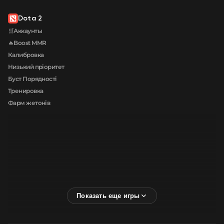
Dota 2
🛒Аккаунты
🔥Boost MMR
Калибровка
Низький пріоритет
Буст Порядності
Тренировка
Фарм жетонів