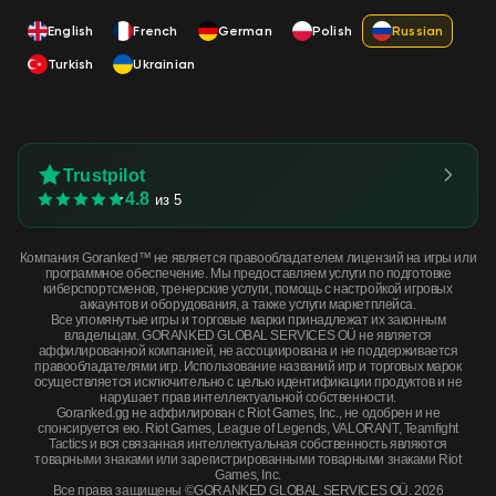
English
French
German
Polish
Russian
Turkish
Ukrainian
Trustpilot
4.8
из 5
Компания Goranked™ не является правообладателем лицензий на игры или
программное обеспечение. Мы предоставляем услуги по подготовке
киберспортсменов, тренерские услуги, помощь с настройкой игровых
аккаунтов и оборудования, а также услуги маркетплейса.
Все упомянутые игры и торговые марки принадлежат их законным
владельцам. GORANKED GLOBAL SERVICES OÜ не является
аффилированной компанией, не ассоциирована и не поддерживается
правообладателями игр. Использование названий игр и торговых марок
осуществляется исключительно с целью идентификации продуктов и не
нарушает прав интеллектуальной собственности.
Goranked.gg не аффилирован с Riot Games, Inc., не одобрен и не
спонсируется ею. Riot Games, League of Legends, VALORANT, Teamfight
Tactics и вся связанная интеллектуальная собственность являются
товарными знаками или зарегистрированными товарными знаками Riot
Games, Inc.
Все права защищены ©GORANKED GLOBAL SERVICES OÜ. 2026