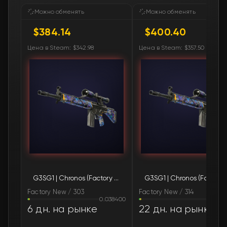
🛒
$506.61
FN
Можно обменять
Можно обменять
$384.14
$400.40
🛒
$651.16
FN
Цена в Steam: $342.98
Цена в Steam: $357.50
🛒
$690.17
FN
🛒
$759.73
FN
🛒
$904.65
FN
🛒
$1 005.05
FN
🛒
$1 013.20
FN
G3SG1 | Chronos (Factory New)
G3SG1 | C
🛒
$1 085.57
FN
Factory New / 303
Factory New / 314
0.038400
0.03
6 дн. на рынке
22 дн. на рынке