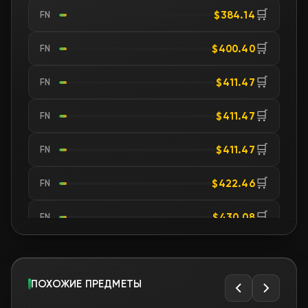
🛒
$384.14
FN
🛒
$400.40
FN
🛒
$411.47
FN
🛒
$411.47
FN
🛒
$411.47
FN
🛒
$422.46
FN
🛒
$430.08
FN
🛒
$438.42
FN
🛒
ПОХОЖИЕ ПРЕДМЕТЫ
$477.29
FN