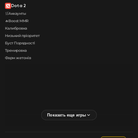
Dota 2
🛒Аккаунты
🔥Boost MMR
Калибровка
Низький пріоритет
Буст Порядності
Тренировка
Фарм жетонів