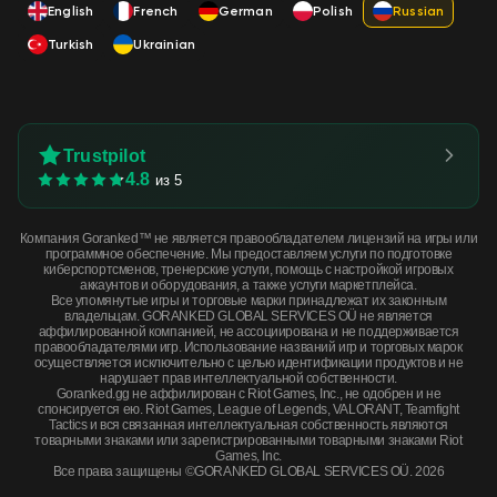
English
French
German
Polish
Russian
Turkish
Ukrainian
Trustpilot
4.8
из 5
Компания Goranked™ не является правообладателем лицензий на игры или
программное обеспечение. Мы предоставляем услуги по подготовке
киберспортсменов, тренерские услуги, помощь с настройкой игровых
аккаунтов и оборудования, а также услуги маркетплейса.
Все упомянутые игры и торговые марки принадлежат их законным
владельцам. GORANKED GLOBAL SERVICES OÜ не является
аффилированной компанией, не ассоциирована и не поддерживается
правообладателями игр. Использование названий игр и торговых марок
осуществляется исключительно с целью идентификации продуктов и не
нарушает прав интеллектуальной собственности.
Goranked.gg не аффилирован с Riot Games, Inc., не одобрен и не
спонсируется ею. Riot Games, League of Legends, VALORANT, Teamfight
Tactics и вся связанная интеллектуальная собственность являются
товарными знаками или зарегистрированными товарными знаками Riot
Games, Inc.
Все права защищены ©GORANKED GLOBAL SERVICES OÜ. 2026