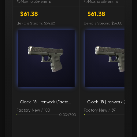
Можно обменять
Можно обменять
$61.38
$61.38
🛒
$64.87
FN
Цена в Steam: $54.80
Цена в Steam: $54.80
🛒
$64.93
FN
🛒
$64.93
FN
🛒
$64.93
FN
🛒
$64.93
FN
🛒
$64.93
FN
Glock-18 | Ironwork (Factory New)
Glock-18 | Ironwo
🛒
$64.93
FN
Factory New / 180
Factory New / 391
0.004700
0.02
🛒
$64.93
FN
🛒
$64.94
FN