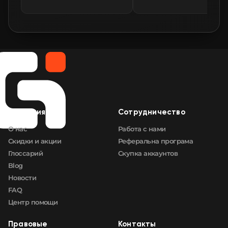
🛒
$65.05
FN
🛒
$65.24
FN
🛒
$65.24
FN
🛒
$65.60
FN
Компания
Сотрудничество
🛒
$65.70
FN
О нас
Работа с нами
Скидки и акции
Реферальна програма
Глоссарий
Скупка аккаунтов
Blog
Новости
FAQ
Центр помощи
Правовые
Контакты