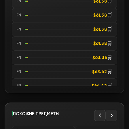
🛒
$61.38
FN
🛒
$61.38
FN
🛒
$61.38
FN
🛒
$61.38
FN
🛒
$63.35
FN
🛒
$63.62
FN
🛒
$64.42
FN
🛒
$64.51
FN
🛒
ПОХОЖИЕ ПРЕДМЕТЫ
$64.60
FN
🛒
$64.79
FN