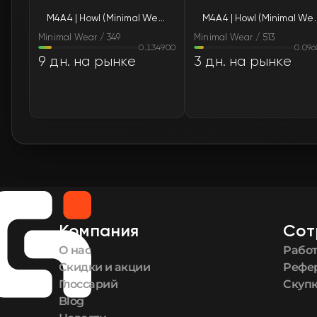
M4A4 | Howl (Minimal Wear)
M4A4 | Howl 
Minimal Wear / 349
Minimal Wear / 513
0.134900
0.09
9 дн. на рынке
3 дн. на рынке
Компания
Сот
О нас
Работ
Скидки и акции
Рефе
Глоссарий
Скупк
Blog