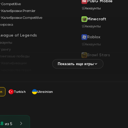
PUBG Mobile
 Competitive
🛒Аккаунты
т Калибровки Premier
т Калибровки Сompetitive
Minecraft
нировка
🛒Аккаунты
League of Legends
Roblox
ккаунты
🛒Аккаунты
 рангу
Brawl Stars
тинговые победы
🛒Аккаунты
т Квалификации
т мастерства героя
an
Turkish
Ukrainian
.8
из 5