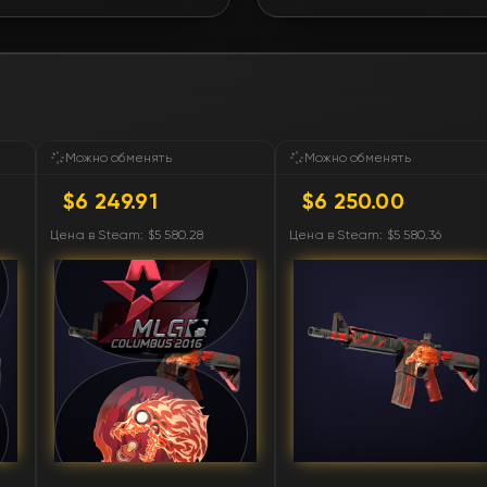
FN
FN
FN
Можно обменять
Можно обменять
$6 249.91
$6 250.00
FN
Цена в Steam: $5 580.28
Цена в Steam: $5 580.36
FN
FN
FN
FN
FN