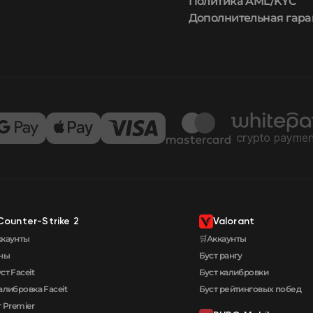
Политика AML/KYC
Дополнительная гара
Counter-Strike 2
Valorant
ккаунты
🛒Аккаунты
ны
Буст рангу
ст Faceit
Буст калибровки
алибровка Faceit
Буст рейтинговых побед
 Premier