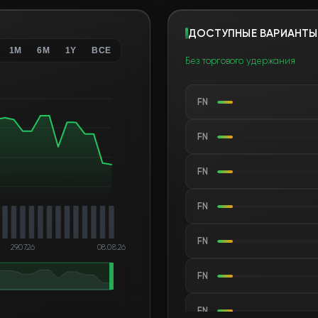
ДОСТУПНЫЕ ВАРИАНТЫ
1M
6M
1Y
ВСЕ
Без торгового удержания
FN
FN
FN
FN
FN
29.07.26
08.08.26
FN
FN