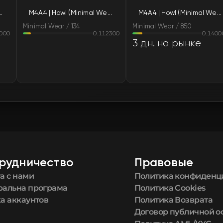
(Minimal Wear)
M4A4 | Howl (Minimal Wear)
M4A4 | Howl (Minimal Wear)
FN
Minimal Wear / 134
Minimal Wear / 850
6000
0.112300
0.1400
FN
3 дн. на рынке
FN
FN
FN
FN
рудничество
Правовые
FN
а с нами
Политика конфиденц
ральна програма
Политика Cookies
FN
а аккаунтов
Политика Возврата
Договор публичной 