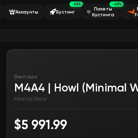
-20%
-40%
Пакеты
Аккаунты
Бустинг
бустинга
F
Винтовки
M4A4 | Howl (Minimal 
Minimal Wear
$5 991.99