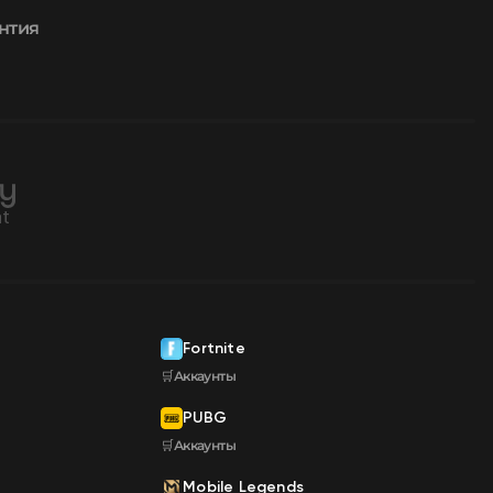
нтия
Fortnite
🛒Аккаунты
PUBG
🛒Аккаунты
Mobile Legends