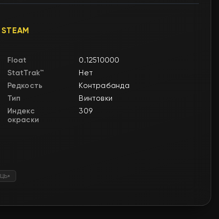
 STEAM
Float
0.12510000
StatTrak™
Нет
Редкость
Контрабанда
Тип
Винтовки
Индекс
309
окраски
ЦЬ»