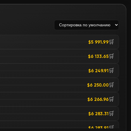
🛒
$5 991.99
🛒
$6 133.65
🛒
$6 249.91
🛒
$6 250.00
🛒
$6 266.96
🛒
$6 283.31
🛒
$6 283.91