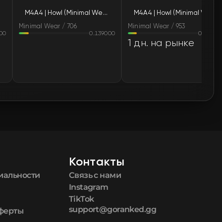
M4A4 | Howl (Minimal Wear)
M4A4 | Howl (Minimal Wear)
🛒
$6 430.08
Minimal Wear / 706
Minimal Wear / 953
00
0.139000
0.12330
🛒
$6 431.16
1 дн. на рынке
🛒
$6 521.65
🛒
$6 521.75
🛒
$6 521.75
🛒
$6 521.75
Контакты
🛒
$6 612.33
иальности
Связь с нами
🛒
$6 642.52
Instagram
TikTok
support@goranked.gg
оферты