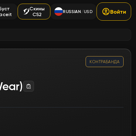
Буст
Скины
Войти
RUSSIAN
USD
/
aceit
CS2
КОНТРАБАНДА
Wear)