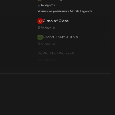
🛒Аккаунты
Усиление рейтинга в Mobile Legends
Clash of Clans
🛒Аккаунты
Grand Theft Auto V
🛒Аккаунты
World of Warcraft
🛒Аккаунты