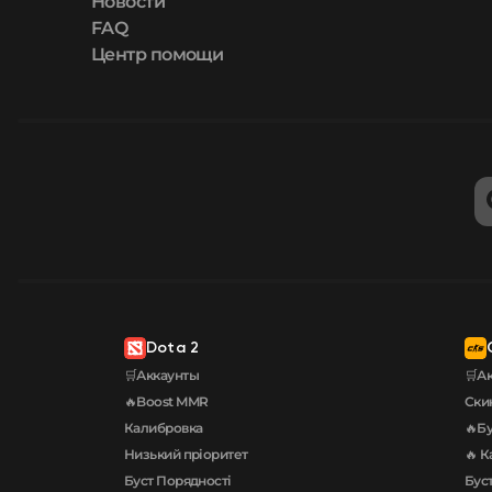
Новости
FAQ
Центр помощи
Dota 2
🛒Аккаунты
🛒А
🔥Boost MMR
Ски
Калибровка
🔥Бу
Низький пріоритет
🔥 К
Буст Порядності
Буст