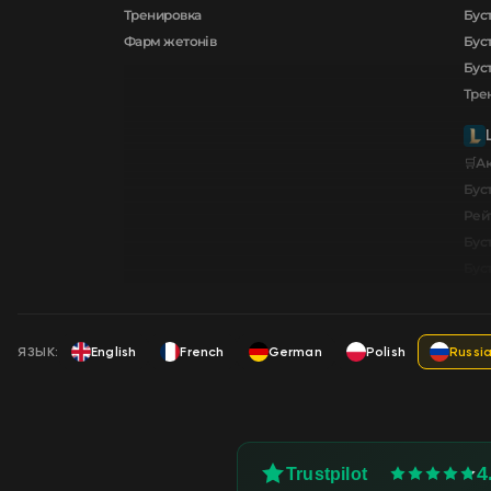
Тренировка
Буст
Фарм жетонів
Бус
Бус
Тре
🛒А
Буст
Рей
Бус
Бус
ЯЗЫК:
English
French
German
Polish
Russi
4
Trustpilot