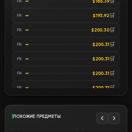
🛒
$186.39
FN
🛒
$193.92
FN
🛒
$200.30
FN
🛒
$200.31
FN
🛒
$200.31
FN
🛒
$200.31
FN
🛒
$200.31
FN
🛒
$200.31
FN
🛒
ПОХОЖИЕ ПРЕДМЕТЫ
$200.31
FN
🛒
$201.10
FN