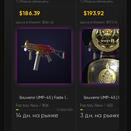
Можно обменять
Можно обменять
$186.39
$193.92
🛒
$201.48
FN
Цена в Steam: $166.42
Цена в Steam: $173.14
🛒
$201.82
FN
🛒
$201.99
FN
🛒
$202.12
FN
🛒
$202.18
FN
🛒
$202.18
FN
Souvenir UMP-45 | Fade (Factory New)
Souvenir UMP
🛒
$203.02
FN
Factory New / 806
Factory New / 453
0.062400
0.06
🛒
$203.02
FN
14 дн. на рынке
3 дн. на рынке
🛒
$203.02
FN