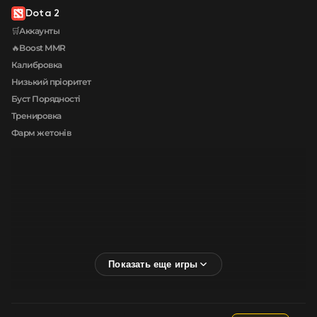
Dota 2
🛒Аккаунты
🔥Boost MMR
Калибровка
Низький пріоритет
Буст Порядності
Тренировка
Фарм жетонів