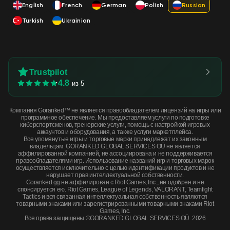
English
French
German
Polish
Russian
Turkish
Ukrainian
Trustpilot
4.8
из 5
Компания Goranked™ не является правообладателем лицензий на игры или
программное обеспечение. Мы предоставляем услуги по подготовке
киберспортсменов, тренерские услуги, помощь с настройкой игровых
аккаунтов и оборудования, а также услуги маркетплейса.
Все упомянутые игры и торговые марки принадлежат их законным
владельцам. GORANKED GLOBAL SERVICES OÜ не является
аффилированной компанией, не ассоциирована и не поддерживается
правообладателями игр. Использование названий игр и торговых марок
осуществляется исключительно с целью идентификации продуктов и не
нарушает прав интеллектуальной собственности.
Goranked.gg не аффилирован с Riot Games, Inc., не одобрен и не
спонсируется ею. Riot Games, League of Legends, VALORANT, Teamfight
Tactics и вся связанная интеллектуальная собственность являются
товарными знаками или зарегистрированными товарными знаками Riot
Games, Inc.
Все права защищены ©GORANKED GLOBAL SERVICES OÜ. 2026