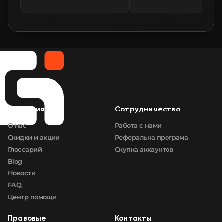
🛒
$203.02
FN
🛒
$203.02
FN
🛒
$203.02
FN
🛒
$203.02
FN
Компания
Сотрудничество
🛒
$203.02
FN
О нас
Работа с нами
Скидки и акции
Реферальна програма
Глоссарий
Скупка аккаунтов
Blog
Новости
FAQ
Центр помощи
Правовые
Контакты