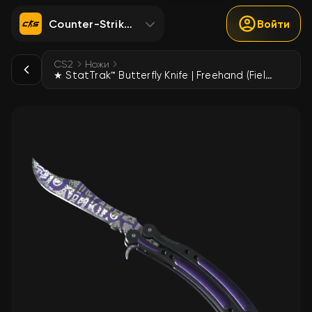
Counter-Strike 2
Войти
CS2
Ножи
★ StatTrak™ Butterfly Knife | Freehand (Field-Tested)