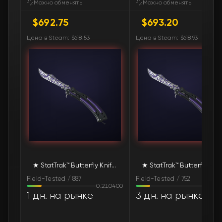
Можно обменять
Можно обменять
$692.75
$693.20
🛒
$753.27
FN
Цена в Steam: $618.53
Цена в Steam: $618.93
🛒
$754.54
FN
🛒
$755.72
FN
🛒
$758.49
FN
🛒
$758.49
FN
🛒
$760.87
FN
★ StatTrak™ Butterfly Knife | Freehand (Field-Tested)
★ StatTrak™ Butt
🛒
$760.87
FN
Field-Tested / 887
Field-Tested / 752
0.210400
0.20
🛒
$769.94
FN
1 дн. на рынке
3 дн. на рынке
🛒
$779.00
FN