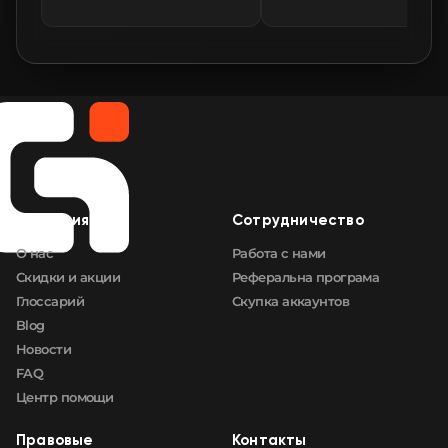
🛒
$796.94
FN
🛒
$797.12
FN
🛒
$815.05
FN
🛒
$815.24
FN
Компания
Сотрудничество
🛒
$824.29
FN
О нас
Работа с нами
Скидки и акции
Реферальна програма
Глоссарий
Скупка аккаунтов
Blog
Новости
FAQ
Центр помощи
Правовые
Контакты