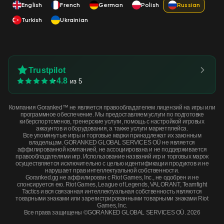
English
French
German
Polish
Russian
Turkish
Ukrainian
Trustpilot
4.8
из 5
Компания Goranked™ не является правообладателем лицензий на игры или
программное обеспечение. Мы предоставляем услуги по подготовке
киберспортсменов, тренерские услуги, помощь с настройкой игровых
аккаунтов и оборудования, а также услуги маркетплейса.
Все упомянутые игры и торговые марки принадлежат их законным
владельцам. GORANKED GLOBAL SERVICES OÜ не является
аффилированной компанией, не ассоциирована и не поддерживается
правообладателями игр. Использование названий игр и торговых марок
осуществляется исключительно с целью идентификации продуктов и не
нарушает прав интеллектуальной собственности.
Goranked.gg не аффилирован с Riot Games, Inc., не одобрен и не
спонсируется ею. Riot Games, League of Legends, VALORANT, Teamfight
Tactics и вся связанная интеллектуальная собственность являются
товарными знаками или зарегистрированными товарными знаками Riot
Games, Inc.
Все права защищены ©GORANKED GLOBAL SERVICES OÜ. 2026