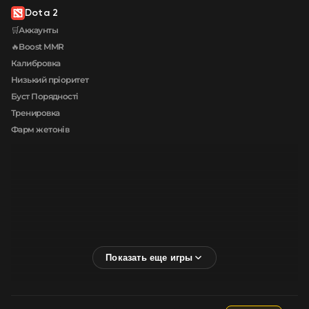
Dota 2
🛒Аккаунты
🔥Boost MMR
Калибровка
Низький пріоритет
Буст Порядності
Тренировка
Фарм жетонів