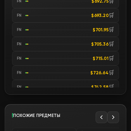
🛒
$692.75
FN
🛒
$693.20
FN
🛒
$701.95
FN
🛒
$705.36
FN
🛒
$715.01
FN
🛒
$726.64
FN
🛒
$742.58
FN
🛒
$742.59
FN
🛒
ПОХОЖИЕ ПРЕДМЕТЫ
$742.76
FN
🛒
$749.71
FN