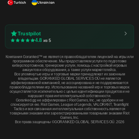
Turkish
Ukrainian
Trustpilot
4.8
из 5
Компания Goranked™ не является правообладателем лицензий на игры или
программное обеспечение. Мы предоставляем услуги по подготовке
киберспортсменов, тренерские услуги, помощь с настройкой игровых
аккаунтов и оборудования, а также услуги маркетплейса.
Все упомянутые игры и торговые марки принадлежат их законным
владельцам. GORANKED GLOBAL SERVICES OÜ не является
аффилированной компанией, не ассоциирована и не поддерживается
правообладателями игр. Использование названий игр и торговых марок
осуществляется исключительно с целью идентификации продуктов и не
нарушает прав интеллектуальной собственности.
Goranked.gg не аффилирован с Riot Games, Inc., не одобрен и не
спонсируется ею. Riot Games, League of Legends, VALORANT, Teamfight
Tactics и вся связанная интеллектуальная собственность являются
товарными знаками или зарегистрированными товарными знаками Riot
Games, Inc.
Все права защищены ©GORANKED GLOBAL SERVICES OÜ. 2026