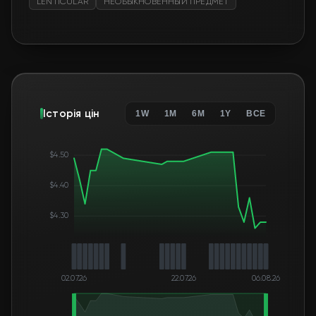
LENTICULAR
НЕОБЫКНОВЕННЫЙ ПРЕДМЕТ
Історія цін
1W
1M
6M
1Y
ВСЕ
$4.50
$4.40
$4.30
02.07.26
22.07.26
06.08.26