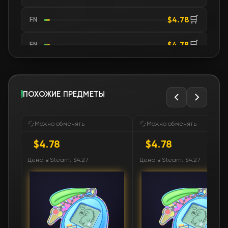
🛒
$4.78
FN
🛒
$4.78
FN
🛒
$4.78
FN
🛒
ПОХОЖИЕ ПРЕДМЕТЫ
$4.78
FN
🛒
$4.78
FN
Можно обменять
Можно обменять
$4.78
$4.78
🛒
$4.78
FN
Цена в Steam: $4.27
Цена в Steam: $4.27
🛒
$4.78
FN
🛒
$4.78
FN
🛒
$4.78
FN