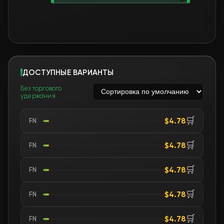
ДОСТУПНЫЕ ВАРИАНТЫ
Без торгового
удержания
🛒
$4.78
FN
🛒
$4.78
FN
🛒
$4.78
FN
🛒
$4.78
FN
🛒
$4.78
FN