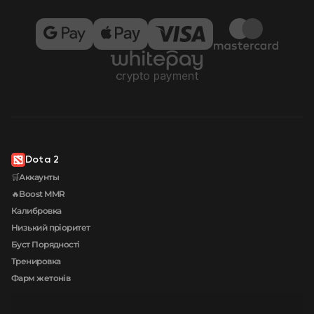
Dota 2
🛒Аккаунты
🔥Boost MMR
Калибровка
Низький пріоритет
Буст Порядності
Тренировка
Фарм жетонів