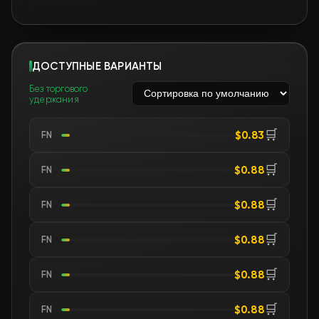
ДОСТУПНЫЕ ВАРИАНТЫ
Без торгового
удержания
🛒
$0.83
FN
🛒
$0.88
FN
🛒
$0.88
FN
🛒
$0.88
FN
🛒
$0.88
FN
🛒
$0.88
FN