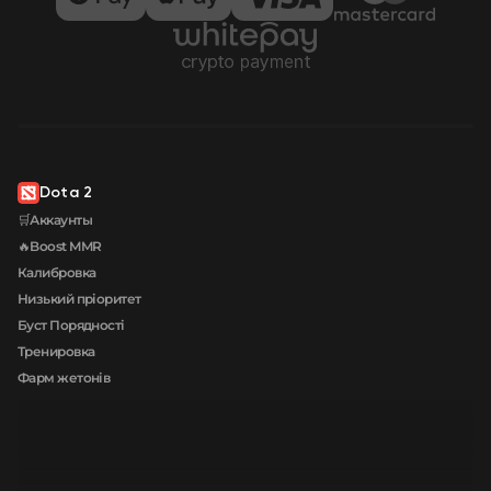
Dota 2
🛒Аккаунты
🔥Boost MMR
Калибровка
Низький пріоритет
Буст Порядності
Тренировка
Фарм жетонів