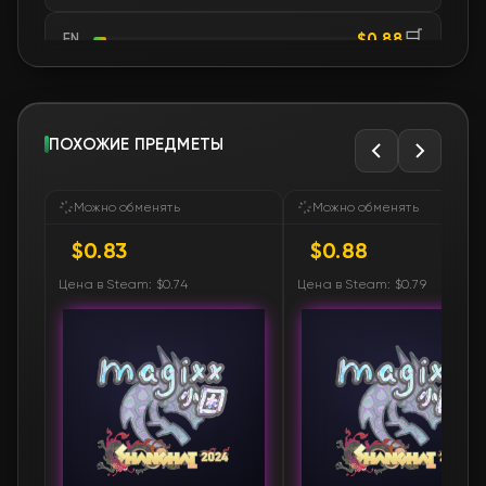
🛒
$0.88
FN
🛒
$0.88
FN
🛒
ПОХОЖИЕ ПРЕДМЕТЫ
$0.88
FN
🛒
$0.88
FN
Можно обменять
Можно обменять
$0.83
$0.88
🛒
$0.90
FN
Цена в Steam: $0.74
Цена в Steam: $0.79
🛒
$0.90
FN
🛒
$0.90
FN
🛒
$0.90
FN
🛒
$0.90
FN