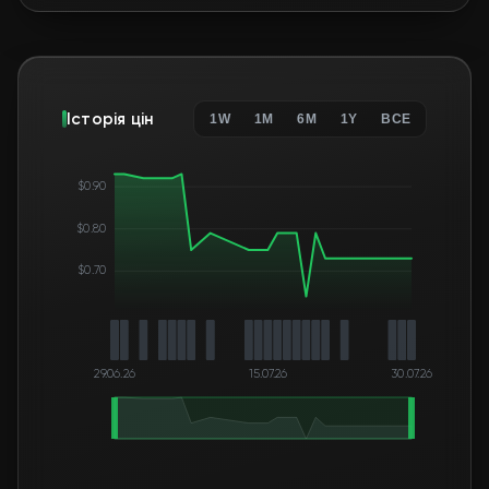
Історія цін
1W
1M
6M
1Y
ВСЕ
$0.90
$0.80
$0.70
29.06.26
15.07.26
30.07.26