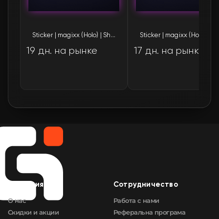
🛒
$0.90
FN
Sticker | magixx (Holo) | Shanghai 2024
Sticke
🛒
$0.90
FN
19 дн. на рынке
17 дн. на рынке
🛒
$0.90
FN
🛒
$0.90
FN
🛒
$0.90
FN
🛒
$0.90
FN
🛒
$0.90
FN
🛒
$0.90
FN
Компания
Сотрудничество
О нас
Работа с нами
🛒
$0.90
FN
Скидки и акции
Реферальна програма