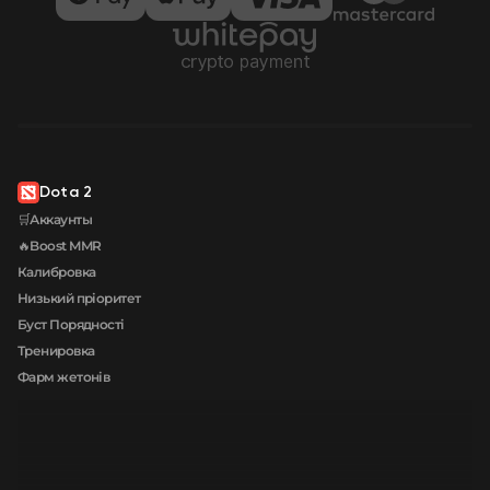
Dota 2
🛒Аккаунты
🔥Boost MMR
Калибровка
Низький пріоритет
Буст Порядності
Тренировка
Фарм жетонів