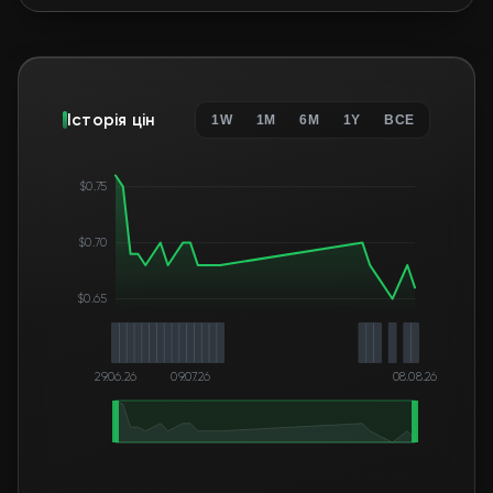
$0.70
$0.65
29.06.26
09.07.26
08.08.26
ДОСТУПНЫЕ ВАРИАНТЫ
Без торгового
удержания
🛒
$0.78
FN