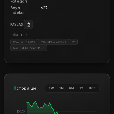
kategori
Boya
627
İndeksi
PAYLAŞ:
ETİKETLER:
FACTORY NEW
MIL-SPEC GRADE
79
КОЛЕКЦІЯ РУКАВИЦЬ
Історія цін
1W
1M
6M
1Y
ВСЕ
$20.00