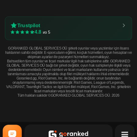
Trustpilot
4.8
из 5
GORANKED GLOBAL SERVICES OÜ şirketi oyunlar veya yazılımlar için lisans
haklarının sahibi değildir. E-sporcuların eğitimi, koçluk hizmetleri, oyun hesapları ve
ekipman ayarları ile pazaryeri hizmetleri sunmaktayız.
Bahsedilen tüm oyunlar ve ticari markalar ilgili hak sahiplerine aittir. GORANKED
GLOBAL SERVICES OÜ bağlı bir şirket değildir, oyun hak sahipleriyle ilişkili veya
desteklenmemektedir. Oyun isimleri ve ticari markaların kullanımı yalnızca ürün
tanımlaması amacıyla yapılmakta olup fikri mülkiyet haklarını ihlal etmemektedir.
Goranked.gg, Riot Games, Inc. ile bağlantılı değildir, onun tarafından
onaylanmamış veya desteklenmemiştir. Riot Games, League of Legends,
VALORANT, Teamfight Tactics ve ilgili tüm fikri mülkiyet, Riot Games, Inc. şirketinin
ticari markaları veya tescilli ticari markalarıdır.
Tüm hakları saklıdır ©GORANKED GLOBAL SERVICES OÜ. 2026
MP7 | Cirrus (Factory New) · Factory New
ŞİMDİ SATIN AL
$17.32