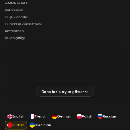
🔥MMR’yi Artır
Kalibrasyon
Düşük öncelik
Dürüstlük Yükseltmesi
Antrenman
Token çiftliği
English
French
German
Polish
Russian
Turkish
Ukrainian