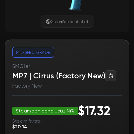
Steam'de kontrol et
MIL-SPEC GRADE
SMG'ler
MP7 | Cirrus (Factory New)
Factory New
$17.32
Steam'den daha ucuz 14%
Steam fiyatı:
$20.14