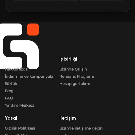
🛒
$18.97
FN
🛒
$18.98
FN
🛒
$18.98
FN
🛒
$18.98
FN
Şirket
İş birliği
🛒
$18.98
FN
Hakkımızda
Bizimle Çalışın
İndirimler ve kampanyalar
Referans Programı
Sözlük
Hesap geri alımı
Blog
FAQ
Yardım Merkezi
Yasal
İletişim
Gizlilik Politikası
Bizimle iletişime geçin