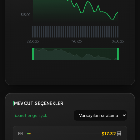
$15.00
29.06.26
19.07.26
07.08.26
MEVCUT SEÇENEKLER
Ticaret engeli yok
🛒
$17.32
FN