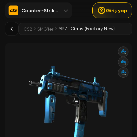
Counter-Strike 2
Giriş yap
MP7 | Cirrus (Factory New)
CS2
SMG'ler