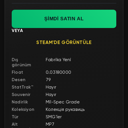
ŞİMDİ SATIN AL
VEYA
STEAM'DE GÖRÜNTÜLE
Dış
Fabrika Yeni
görünüm
Float
0.03180000
Desen
79
StatTrak™
Hayır
Souvenir
Hayır
Nadirlik
Mil-Spec Grade
Koleksiyon
Колекція рукавиць
Tür
SMG'ler
Alt
MP7