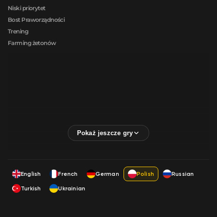
Niski priorytet
Bost Praworządności
Trening
Farming żetonów
English
French
German
Polish
Russian
Turkish
Ukrainian