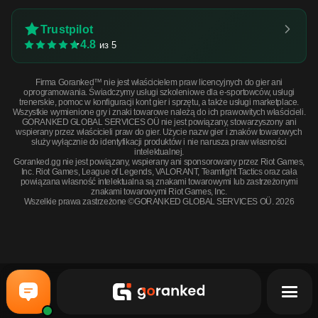
Trustpilot
4.8
из 5
Firma Goranked™ nie jest właścicielem praw licencyjnych do gier ani
oprogramowania. Świadczymy usługi szkoleniowe dla e-sportowców, usługi
trenerskie, pomoc w konfiguracji kont gier i sprzętu, a także usługi marketplace.
Wszystkie wymienione gry i znaki towarowe należą do ich prawowitych właścicieli.
GORANKED GLOBAL SERVICES OÜ nie jest powiązany, stowarzyszony ani
wspierany przez właścicieli praw do gier. Użycie nazw gier i znaków towarowych
służy wyłącznie do identyfikacji produktów i nie narusza praw własności
intelektualnej.
Goranked.gg nie jest powiązany, wspierany ani sponsorowany przez Riot Games,
Inc. Riot Games, League of Legends, VALORANT, Teamfight Tactics oraz cała
powiązana własność intelektualna są znakami towarowymi lub zastrzeżonymi
znakami towarowymi Riot Games, Inc.
Wszelkie prawa zastrzeżone ©GORANKED GLOBAL SERVICES OÜ. 2026
MP7 | Cirrus (Factory New) · Factory New
KUP TERAZ
$17.32