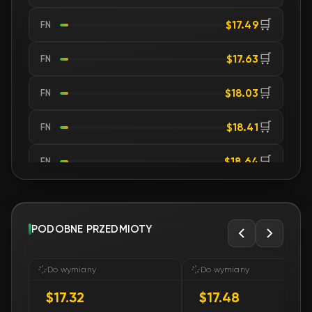
🛒
$17.49
FN
🛒
$17.63
FN
🛒
$18.03
FN
🛒
$18.41
FN
🛒
$18.64
FN
🛒
$18.72
FN
🛒
PODOBNE PRZEDMIOTY
$18.72
FN
🛒
$18.72
FN
Do wymiany
Do wymiany
$17.32
$17.48
🛒
$18.72
FN