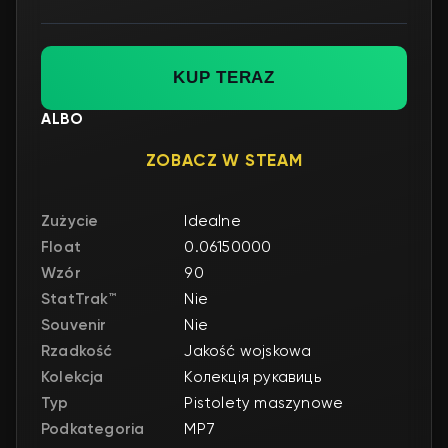
KUP TERAZ
ALBO
ZOBACZ W STEAM
Zużycie
Idealne
Float
0.06150000
Wzór
90
StatTrak™
Nie
Souvenir
Nie
Rzadkość
Jakość wojskowa
Kolekcja
Колекція рукавиць
Typ
Pistolety maszynowe
Podkategoria
MP7