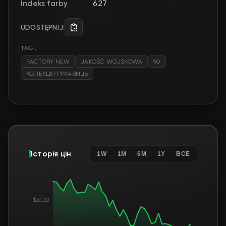
Indeks farby
627
UDOSTĘPNIJ:
TAGI:
FACTORY NEW
JAKOŚĆ WOJSKOWA
90
КОЛЕКЦІЯ РУКАВИЦЬ
Історія цін
1W
1M
6M
1Y
ВСЕ
$20.00