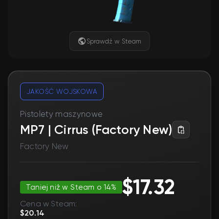
Sprawdź w Steam
JAKOŚĆ WOJSKOWA
Pistolety maszynowe
MP7 | Cirrus (Factory New)
Factory New
$17.32
Taniej niż w Steam o 14%
Cena w Steam:
$20.14