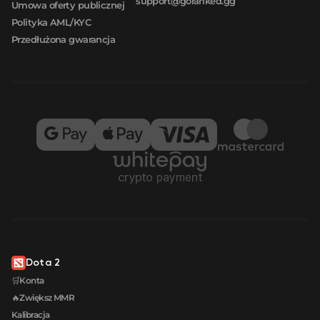
support@goranked.gg
Umowa oferty publicznej
Polityka AML/KYC
Przedłużona gwarancja
Dota 2
🛒Konta
🔥Zwiększ MMR
Kalibracja