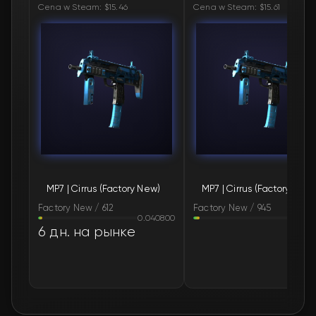
Cena w Steam: $15.46
Cena w Steam: $15.61
🛒
$18.72
FN
🛒
$18.72
FN
🛒
$18.72
FN
🛒
$18.78
FN
🛒
$18.86
FN
MP7 | Cirrus (Factory New)
MP7 | Cirrus (Factory New)
🛒
$18.87
FN
Factory New / 612
Factory New / 945
0.040800
0.06
🛒
$18.96
FN
6 дн. на рынке
🛒
$18.98
FN
🛒
$18.98
FN