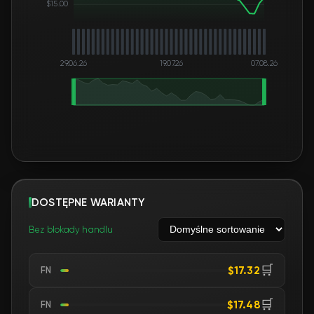
$15.00
29.06.26
19.07.26
07.08.26
DOSTĘPNE WARIANTY
Bez blokady handlu
🛒
$17.32
FN
🛒
$17.48
FN