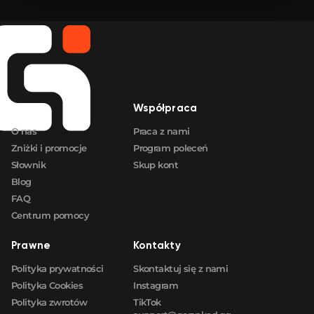
🛒
$18.98
FN
🛒
$18.98
FN
🛒
$18.98
FN
Firma
Współpraca
🛒
$18.98
FN
O nas
Praca z nami
Zniżki i promocje
Program poleceń
Słownik
Skup kont
Blog
FAQ
Centrum pomocy
Prawne
Kontakty
Polityka prywatności
Skontaktuj się z nami
Polityka Cookies
Instagram
Polityka zwrotów
TikTok