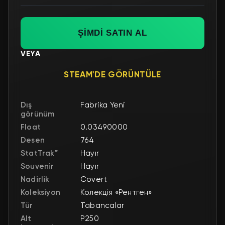
ŞİMDİ SATIN AL
VEYA
STEAM'DE GÖRÜNTÜLE
Dış
Fabrika Yeni
görünüm
Float
0.03490000
Desen
764
StatTrak™
Hayır
Souvenir
Hayır
Nadirlik
Covert
Koleksiyon
Колекція «Рентген»
Tür
Tabancalar
Alt
P250