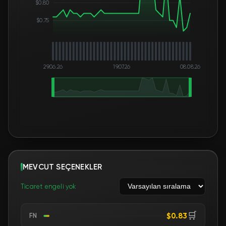
$0.80
$0.75
29.06.26
19.07.26
08.08.26
MEVCUT SEÇENEKLER
Ticaret engeli yok
🛒
$0.83
FN