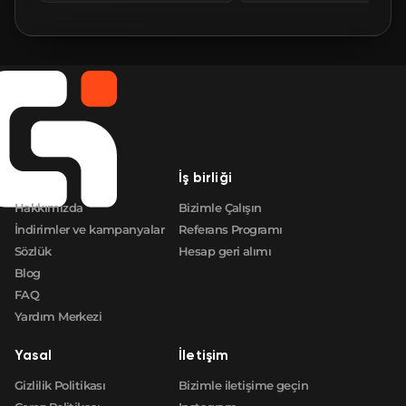
🛒
$0.85
FN
🛒
$0.85
FN
🛒
$0.85
FN
🛒
$0.85
FN
Şirket
İş birliği
🛒
$0.85
FN
Hakkımızda
Bizimle Çalışın
İndirimler ve kampanyalar
Referans Programı
Sözlük
Hesap geri alımı
Blog
FAQ
Yardım Merkezi
Yasal
İletişim
Gizlilik Politikası
Bizimle iletişime geçin