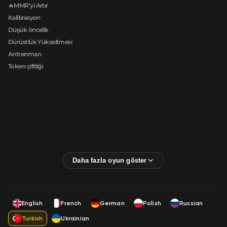
🔥MMR’yi Artır
Kalibrasyon
Düşük öncelik
Dürüstlük Yükseltmesi
Antrenman
Token çiftliği
English
French
German
Polish
Russian
Turkish
Ukrainian