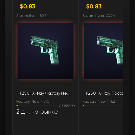
$0.83
$0.83
🛒
$0.84
FN
Steam fiyatı: $0.74
Steam fiyatı: $0.74
🛒
$0.84
FN
🛒
$0.84
FN
🛒
$0.84
FN
🛒
$0.84
FN
🛒
$0.84
FN
P250 | X-Ray (Factory New)
P250 | X-Ray (Fac
🛒
$0.84
FN
Factory New / 710
Factory New / 182
0.038200
0.03
🛒
$0.84
FN
2 дн. на рынке
🛒
$0.84
FN