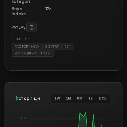
kategori
Boya
125
İndeksi
PAYLAŞ:
ETİKETLER:
FACTORY NEW
COVERT
764
КОЛЕКЦІЯ «РЕНТГЕН»
Історія цін
1W
1M
6M
1Y
ВСЕ
$0.85