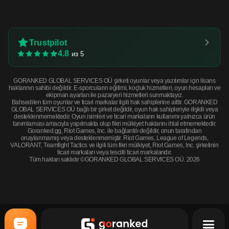
Trustpilot
4.8
из 5
GORANKED GLOBAL SERVICES OÜ şirketi oyunlar veya yazılımlar için lisans
haklarının sahibi değildir. E-sporcuların eğitimi, koçluk hizmetleri, oyun hesapları ve
ekipman ayarları ile pazaryeri hizmetleri sunmaktayız.
Bahsedilen tüm oyunlar ve ticari markalar ilgili hak sahiplerine aittir. GORANKED
GLOBAL SERVICES OÜ bağlı bir şirket değildir, oyun hak sahipleriyle ilişkili veya
desteklenmemektedir. Oyun isimleri ve ticari markaların kullanımı yalnızca ürün
tanımlaması amacıyla yapılmakta olup fikri mülkiyet haklarını ihlal etmemektedir.
Goranked.gg, Riot Games, Inc. ile bağlantılı değildir, onun tarafından
onaylanmamış veya desteklenmemiştir. Riot Games, League of Legends,
VALORANT, Teamfight Tactics ve ilgili tüm fikri mülkiyet, Riot Games, Inc. şirketinin
ticari markaları veya tescilli ticari markalarıdır.
Tüm hakları saklıdır ©GORANKED GLOBAL SERVICES OÜ. 2026
P250 | X-Ray (Factory New) · Factory New
ŞİMDİ SATIN AL
$0.83