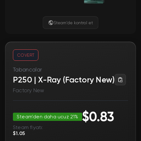
Steam'de kontrol et
COVERT
Tabancalar
P250 | X-Ray (Factory New)
Factory New
$0.83
Steam'den daha ucuz 21%
Steam fiyatı:
$1.05