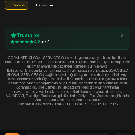
Turkish
Ukrainian
Trustpilot
4.8
из 5
GORANKED GLOBAL SERVICES OÜ şirketi oyunlar veya yazılımlar için lisans
haklarının sahibi değildir. E-sporcuların eğitimi, koçluk hizmetleri, oyun hesapları ve
ekipman ayarları ile pazaryeri hizmetleri sunmaktayız.
Bahsedilen tüm oyunlar ve ticari markalar ilgili hak sahiplerine aittir. GORANKED
GLOBAL SERVICES OÜ bağlı bir şirket değildir, oyun hak sahipleriyle ilişkili veya
desteklenmemektedir. Oyun isimleri ve ticari markaların kullanımı yalnızca ürün
tanımlaması amacıyla yapılmakta olup fikri mülkiyet haklarını ihlal etmemektedir.
Goranked.gg, Riot Games, Inc. ile bağlantılı değildir, onun tarafından
onaylanmamış veya desteklenmemiştir. Riot Games, League of Legends,
VALORANT, Teamfight Tactics ve ilgili tüm fikri mülkiyet, Riot Games, Inc. şirketinin
ticari markaları veya tescilli ticari markalarıdır.
Tüm hakları saklıdır ©GORANKED GLOBAL SERVICES OÜ. 2026
Souvenir FAMAS | 2A2F (Minimal Wear) · Minimal Wear
ŞİMDİ SATIN AL
$2.51