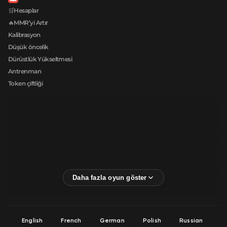
🛒Hesaplar
🔥MMR’yi Artır
Kalibrasyon
Düşük öncelik
Dürüstlük Yükseltmesi
Antrenman
Token çiftliği
English
French
German
Polish
Russian