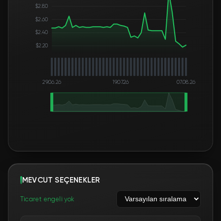
$2.80
$2.60
$2.40
$2.20
29.06.26
19.07.26
07.08.26
MEVCUT SEÇENEKLER
Ticaret engeli yok