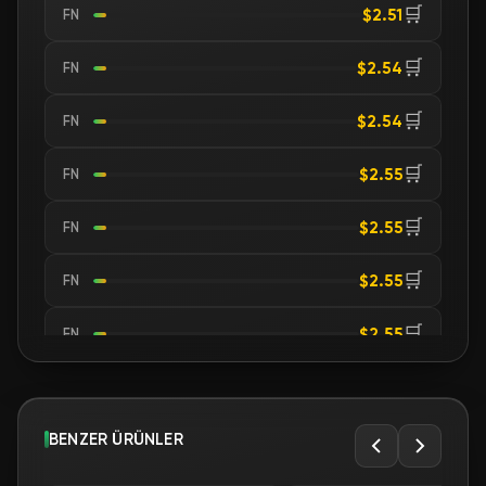
🛒
$2.51
FN
🛒
$2.54
FN
🛒
$2.54
FN
🛒
$2.55
FN
🛒
$2.55
FN
🛒
$2.55
FN
🛒
$2.55
FN
🛒
$2.55
FN
🛒
BENZER ÜRÜNLER
$2.55
FN