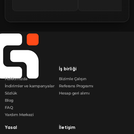
🛒
$2.73
FN
🛒
$2.73
FN
🛒
$2.73
FN
🛒
$2.73
FN
Şirket
İş birliği
🛒
$2.73
FN
Hakkımızda
Bizimle Çalışın
İndirimler ve kampanyalar
Referans Programı
Sözlük
Hesap geri alımı
Blog
FAQ
Yardım Merkezi
Yasal
İletişim