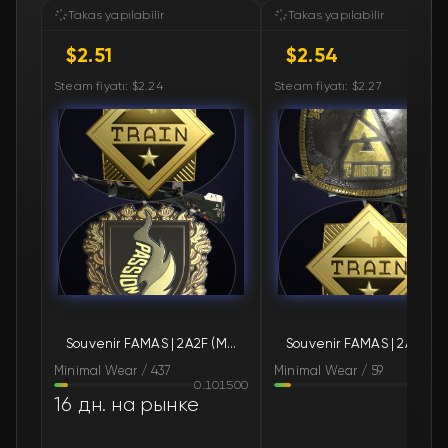
🛒
$2.55
FN
Takas yapılabilir
Takas yapılabilir
$2.51
$2.54
🛒
$2.55
FN
Steam fiyatı: $2.24
Steam fiyatı: $2.27
🛒
$2.55
FN
🛒
$2.56
FN
🛒
$2.56
FN
🛒
$2.58
FN
🛒
$2.59
FN
Souvenir FAMAS | 2A2F (Minimal Wear)
Souv
🛒
$2.59
FN
Minimal Wear / 437
Minimal Wear / 59
0.101500
0.12
🛒
$2.64
FN
16 дн. на рынке
🛒
$2.67
FN