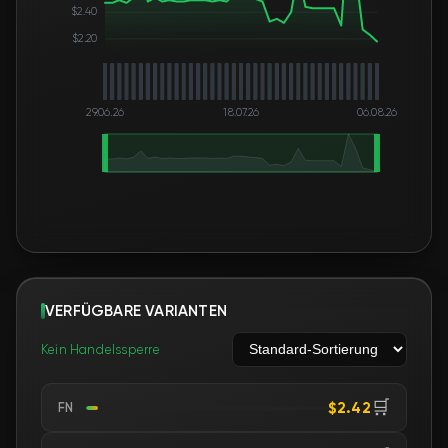
$2.40
$2.20
29.06.26
18.07.26
06.08.26
VERFÜGBARE VARIANTEN
Kein Handelssperre
🛒
$2.42
FN