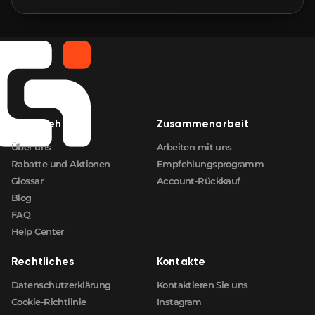
🛒
$2.67
FN
🛒
$2.68
FN
🛒
$2.73
FN
Unternehmen
Zusammenarbeit
🛒
$2.73
FN
Über uns
Arbeiten mit uns
Rabatte und Aktionen
Empfehlungsprogramm
Glossar
Account-Rückkauf
Blog
FAQ
Help Center
Rechtliches
Kontakte
Datenschutzerklärung
Kontaktieren Sie uns
Cookie-Richtlinie
Instagram