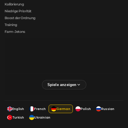
Kalibrierung
Niedrige Priorität
Boost der Ordnung
Training
Farm-Jetons
English
French
German
Polish
Russian
Turkish
Ukrainian