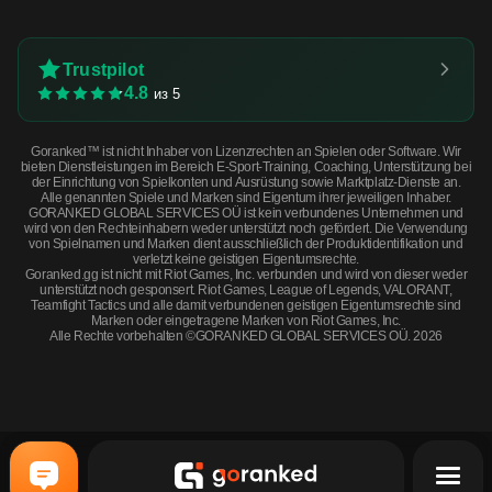
Trustpilot
4.8
из 5
Goranked™ ist nicht Inhaber von Lizenzrechten an Spielen oder Software. Wir
bieten Dienstleistungen im Bereich E-Sport-Training, Coaching, Unterstützung bei
der Einrichtung von Spielkonten und Ausrüstung sowie Marktplatz-Dienste an.
Alle genannten Spiele und Marken sind Eigentum ihrer jeweiligen Inhaber.
GORANKED GLOBAL SERVICES OÜ ist kein verbundenes Unternehmen und
wird von den Rechteinhabern weder unterstützt noch gefördert. Die Verwendung
von Spielnamen und Marken dient ausschließlich der Produktidentifikation und
verletzt keine geistigen Eigentumsrechte.
Goranked.gg ist nicht mit Riot Games, Inc. verbunden und wird von dieser weder
unterstützt noch gesponsert. Riot Games, League of Legends, VALORANT,
Teamfight Tactics und alle damit verbundenen geistigen Eigentumsrechte sind
Marken oder eingetragene Marken von Riot Games, Inc.
Alle Rechte vorbehalten ©GORANKED GLOBAL SERVICES OÜ. 2026
Souvenir FAMAS | 2A2F (Minimal Wear) · Minimal Wear
JETZT KAUFEN
$2.42