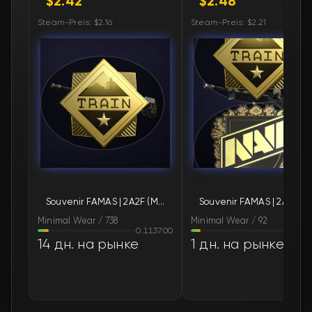
$2.42
$2.48
🛒
$2.65
FN
Steam-Preis: $2.16
Steam-Preis: $2.21
🛒
$2.65
FN
🛒
$2.67
FN
🛒
$2.67
FN
🛒
$2.67
FN
🛒
$2.67
FN
Souvenir FAMAS | 2A2F (Minimal Wear)
Souv
🛒
$2.67
FN
Minimal Wear / 738
Minimal Wear / 92
0.113700
0.100
🛒
$2.67
FN
14 дн. на рынке
1 дн. на рынке
🛒
$2.67
FN
🛒
$2.67
FN