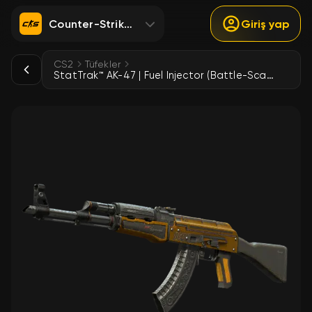
Counter-Strike 2
Giriş yap
CS2
Tüfekler
StatTrak™ AK-47 | Fuel Injector (Battle-Scarred)