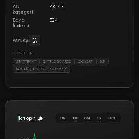
Alt
AK-47
kategori
Boya
524
İndeksi
PAYLAŞ:
ETİKETLER:
STATTRAK™
BATTLE SCARED
COVERT
867
КОЛЕКЦІЯ «ДИКЕ ПОЛУМ’Я»
Історія цін
1W
1M
6M
1Y
ВСЕ
$210.00