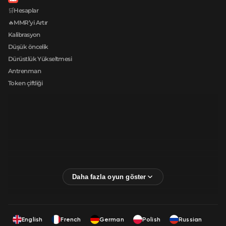
🛒Hesaplar
🔥MMR’yi Artır
Kalibrasyon
Düşük öncelik
Dürüstlük Yükseltmesi
Antrenman
Token çiftliği
English
French
German
Polish
Russian