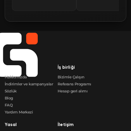
🛒
$234.06
FN
🛒
$234.06
FN
🛒
$234.15
FN
🛒
$234.58
FN
Şirket
İş birliği
🛒
$236.29
FN
Hakkımızda
Bizimle Çalışın
İndirimler ve kampanyalar
Referans Programı
Sözlük
Hesap geri alımı
Blog
FAQ
Yardım Merkezi
Yasal
İletişim