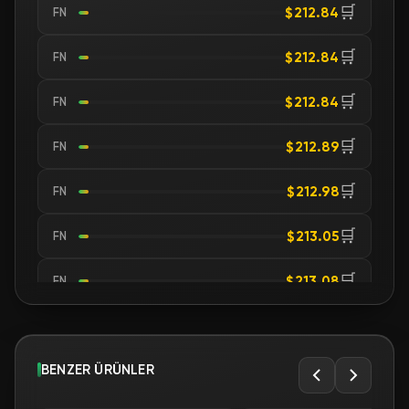
🛒
$212.84
FN
🛒
$212.84
FN
🛒
$212.84
FN
🛒
$212.89
FN
🛒
$212.98
FN
🛒
$213.05
FN
🛒
$213.08
FN
🛒
$213.12
FN
🛒
BENZER ÜRÜNLER
$213.32
FN