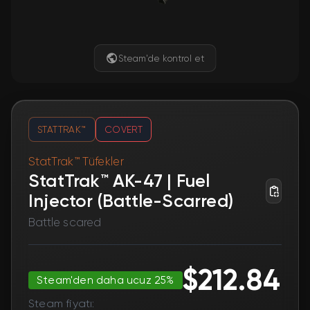
Steam'de kontrol et
STATTRAK™
COVERT
StatTrak™ Tüfekler
StatTrak™ AK-47 | Fuel
Injector (Battle-Scarred)
Battle scared
$212.84
Steam'den daha ucuz 25%
Steam fiyatı: