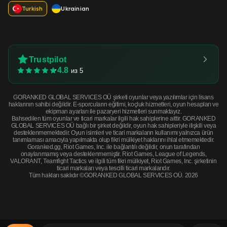
Turkish
Ukrainian
Trustpilot
4.8
из 5
GORANKED GLOBAL SERVICES OÜ şirketi oyunlar veya yazılımlar için lisans
haklarının sahibi değildir. E-sporcuların eğitimi, koçluk hizmetleri, oyun hesapları ve
ekipman ayarları ile pazaryeri hizmetleri sunmaktayız.
Bahsedilen tüm oyunlar ve ticari markalar ilgili hak sahiplerine aittir. GORANKED
GLOBAL SERVICES OÜ bağlı bir şirket değildir, oyun hak sahipleriyle ilişkili veya
desteklenmemektedir. Oyun isimleri ve ticari markaların kullanımı yalnızca ürün
tanımlaması amacıyla yapılmakta olup fikri mülkiyet haklarını ihlal etmemektedir.
Goranked.gg, Riot Games, Inc. ile bağlantılı değildir, onun tarafından
onaylanmamış veya desteklenmemiştir. Riot Games, League of Legends,
VALORANT, Teamfight Tactics ve ilgili tüm fikri mülkiyet, Riot Games, Inc. şirketinin
ticari markaları veya tescilli ticari markalarıdır.
Tüm hakları saklıdır ©GORANKED GLOBAL SERVICES OÜ. 2026
StatTrak™ AK-47 | Fuel Injector (Battle-Scarred) · Battle scared
ŞİMDİ SATIN AL
$212.84