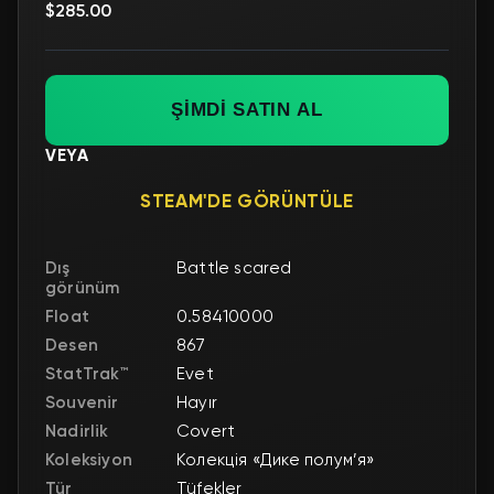
$285.00
ŞİMDİ SATIN AL
VEYA
STEAM'DE GÖRÜNTÜLE
Dış
Battle scared
görünüm
Float
0.58410000
Desen
867
StatTrak™
Evet
Souvenir
Hayır
Nadirlik
Covert
Koleksiyon
Колекція «Дике полум’я»
Tür
Tüfekler