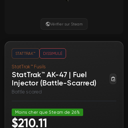
Vérifier sur Steam
STATTRAK™
DISSIMULÉ
StatTrak™ Fusils
StatTrak™ AK-47 | Fuel
Injector (Battle-Scarred)
Battle scared
Moins cher que Steam de 26%
$210.11