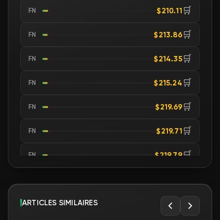
🛒
$210.11
FN
🛒
$213.86
FN
🛒
$214.35
FN
🛒
$215.24
FN
🛒
$219.69
FN
🛒
$219.71
FN
🛒
$219.79
FN
🛒
$219.87
FN
🛒
ARTICLES SIMILAIRES
$221.02
FN