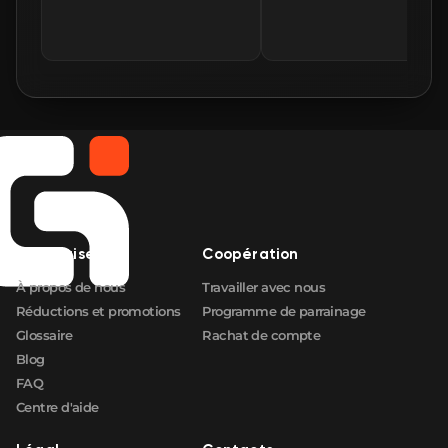
🛒
$236.23
FN
🛒
$237.73
FN
🛒
$237.93
FN
🛒
$240.36
FN
🛒
$243.66
FN
🛒
$243.68
Entreprise
Coopération
FN
À propos de nous
Travailler avec nous
Réductions et promotions
Programme de parrainage
Glossaire
Rachat de compte
Blog
FAQ
Centre d'aide