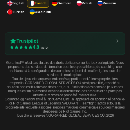
English
French
German
Polish
Russian
Turkish
Ukrainian
Trustpilot
4.8
из 5
Goranked™ n'est pas titulaire des droits de licence sur les jeux ou logiciels. Nous
proposons des services de formation pour les cyberathlètes, du coaching, une
assistance à la configuration des comptes de jeu et du matériel, ainsi que des
services de marketplace.
Tous les jeux et marques mentionnés appartiennent à leurs propriétaires
respectifs. GORANKED GLOBAL SERVICES OÜ n'est pas affilié, associé ou
soutenu par les titulaires de droits des jeux. L'utilisation des noms de jeux et des
marques est uniquement à des fins d'identification des produits et ne porte pas
atteinte aux droits de propriété intellectuelle.
Goranked.gg n'est ni affilié à Riot Games, Inc., ni approuvé ou sponsorisé par celle-
ci. Riot Games, League of Legends, VALORANT, Teamfight Tactics et toute la
propriété intellectuelle associée sont des marques commerciales ou des marques
déposées de Riot Games, Inc.
Tous droits réservés ©GORANKED GLOBAL SERVICES OÜ. 2026
StatTrak™ AK-47 | Fuel Injector (Battle-Scarred) · Battle scared