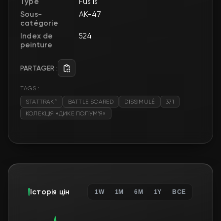
Type
Fusils
Sous-
AK-47
catégorie
Index de
524
peinture
PARTAGER :
TAGS :
STATTRAK™
BATTLE SCARED
DISSIMULÉ
371
КОЛЕКЦІЯ «ДИКЕ ПОЛУМ’Я»
Історія цін
1W
1M
6M
1Y
ВСЕ