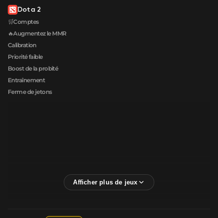
Dota 2
🛒Comptes
🔥Augmentez le MMR
Calibration
Priorité faible
Boost de la probité
Entraînement
Ferme de jetons