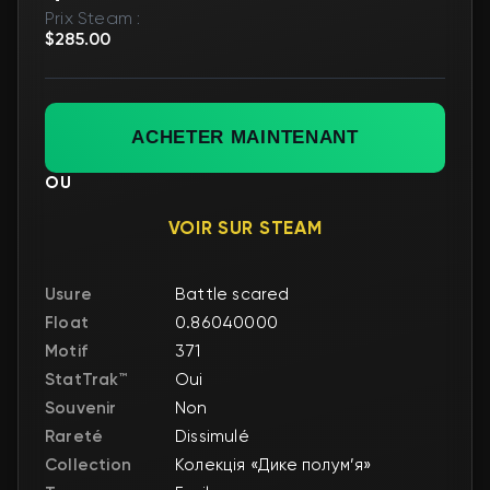
Prix Steam :
$285.00
ACHETER MAINTENANT
OU
VOIR SUR STEAM
Usure
Battle scared
Float
0.86040000
Motif
371
StatTrak™
Oui
Souvenir
Non
Rareté
Dissimulé
Collection
Колекція «Дике полум’я»