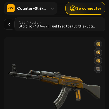
Counter-Strike 2
Se connecter
CS2
Fusils
StatTrak™ AK-47 | Fuel Injector (Battle-Scarred)