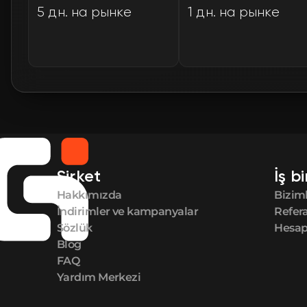
5 дн. на рынке
1 дн. на рынке
Şirket
İş bi
Hakkımızda
Biziml
İndirimler ve kampanyalar
Refer
Sözlük
Hesap 
Blog
FAQ
Yardım Merkezi