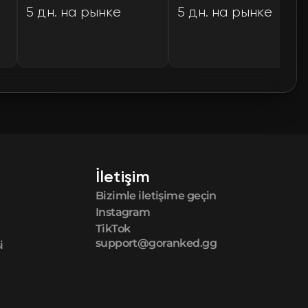
5 дн. на рынке
5 дн. на рынке
🛒
$0.77
🛒
$0.77
🛒
$0.77
🛒
$0.77
🛒
$0.77
İletişim
Bizimle iletişime geçin
🛒
$0.77
Instagram
TikTok
🛒
$0.77
support@goranked.gg
i