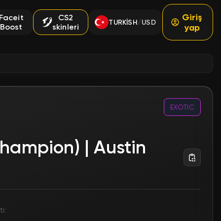
Giriş
Faceit
CS2
TURKISH
USD
/
Boost
skinleri
yap
EXOTIC
Champion) | Austin
ı: