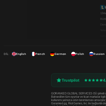
🛒He
Rüt
Dere
Yete
Kahr
DIL:
English
French
German
Polish
Russian
4
Trustpilot
GORANKED GLOBAL SERVICES OÜ şirketi oyunlar v
Bahsedilen tüm oyunlar ve ticari markalar ilgi
kullanımı yalnızca ürün tanımlaması amacıyla ya
Goranked.gg, Riot Games, Inc. ile bağlantılı d