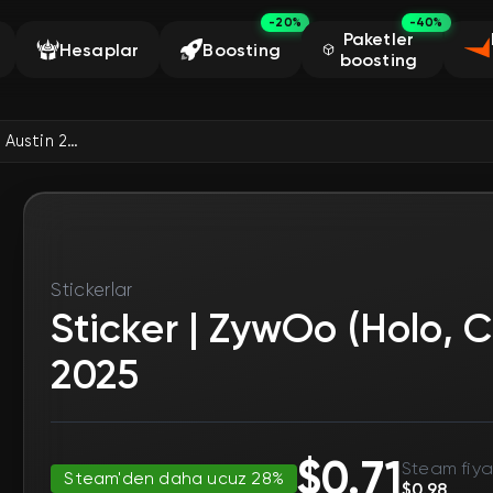
-20%
-40%
Paketler
Hesaplar
Boosting
boosting
Sticker | ZywOo (Holo, Champion) | Austin 2025
Stickerlar
Sticker | ZywOo (Holo, 
2025
$0.71
Steam fiyat
Steam'den daha ucuz 28%
$0.98