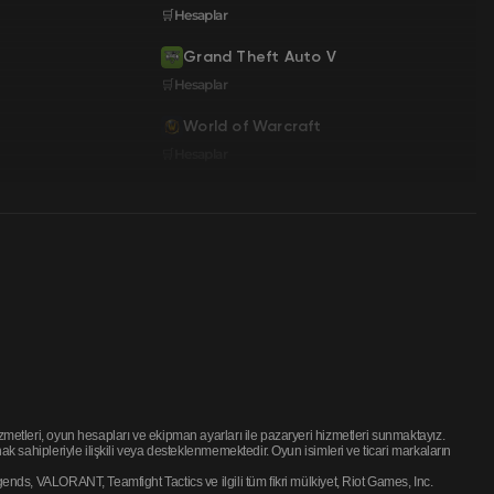
🛒Hesaplar
Grand Theft Auto V
🛒Hesaplar
World of Warcraft
🛒Hesaplar
etleri, oyun hesapları ve ekipman ayarları ile pazaryeri hizmetleri sunmaktayız.
 sahipleriyle ilişkili veya desteklenmemektedir. Oyun isimleri ve ticari markaların
ds, VALORANT, Teamfight Tactics ve ilgili tüm fikri mülkiyet, Riot Games, Inc.