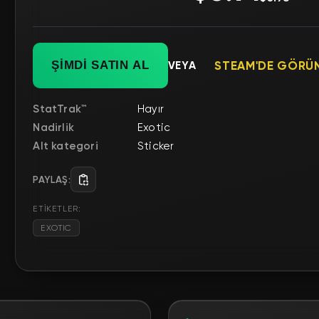
ŞİMDİ SATIN AL
VEYA
STEAM'DE GÖRÜ
StatTrak™
Hayır
Nadirlik
Exotic
Alt kategori
Sticker
PAYLAŞ:
ETİKETLER:
EXOTIC