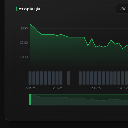
Історія цін
1W
$0.90
$0.80
$0.70
29.06.26
06.07.26
16.07.26
23.07.26