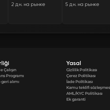
2 дн. на рынке
5 дн. на рынке
FN
FN
FN
FN
FN
rliği
Yasal
e Çalışın
Gizlilik Politikası
FN
ans Programı
Çerez Politikası
geri alımı
İade Politikası
FN
Kamu teklifi sözleşmes
AML/KYC Politikası
Ek garanti