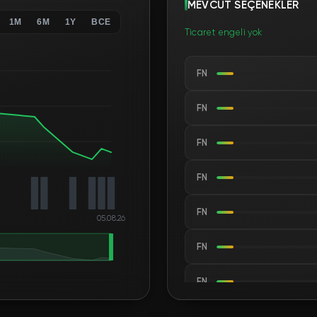
MEVCUT SEÇENEKLER
1M
6M
1Y
ВСЕ
Ticaret engeli yok
FN
FN
FN
FN
FN
05.08.26
FN
FN
FN