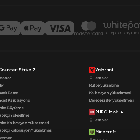
Counter-Strike 2
Valorant
saplar
🛒Hesaplar
ler
Rütbe yükseltme
aceit Boost
Kalibrasyon yükseltmesi
aceit Kalibrasyonu
Dereceli zafer yükseltmesi
mier Büyütme
PUBG Mobile
betçi Yükseltme
🛒Hesaplar
ier Kalibrasyon Yükseltmesi
betçi Kalibrasyon Yükseltmesi
Minecraft
renman
🛒Hesaplar