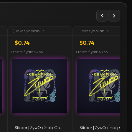
🛒
$0.74
🛒
$0.74
Takas yapılabilir
Takas yapılabilir
$0.74
$0.74
🛒
$0.74
Steam fiyatı: $0.66
Steam fiyatı: $0.66
🛒
$0.75
🛒
$0.75
🛒
$0.75
🛒
$0.75
🛒
$0.76
Sticker | ZywOo (Holo, Champion) | Austin 2025
Sticker | ZywOo (Holo, Champion) | Austin 2025
🛒
$0.77