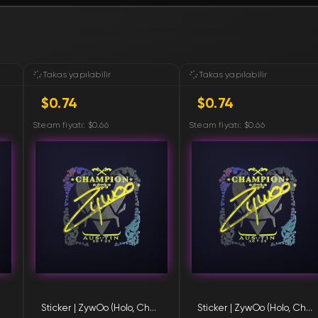
FN
FN
Takas yapılabilir
Takas yapılabilir
$0.74
$0.74
FN
Steam fiyatı: $0.66
Steam fiyatı: $0.66
FN
FN
FN
FN
FN
Sticker | ZywOo (Holo, Champion) | Austin 2025
Sticker | ZywOo (Holo, Champion) | Austin 2025
FN