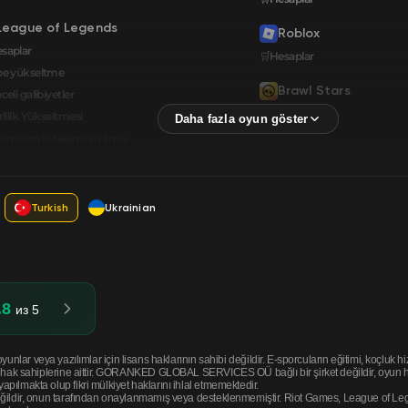
League of Legends
Roblox
saplar
🛒Hesaplar
be yükseltme
Brawl Stars
celi galibiyetler
🛒Hesaplar
rlilik Yükseltmesi
amanın ustalığını artırma
Turkish
Ukrainian
.8
из 5
eya yazılımlar için lisans haklarının sahibi değildir. E-sporcuların eğitimi, koçluk hizm
li hak sahiplerine aittir. GORANKED GLOBAL SERVICES OÜ bağlı bir şirket değildir, oyun hak
pılmakta olup fikri mülkiyet haklarını ihlal etmemektedir.
eğildir, onun tarafından onaylanmamış veya desteklenmemiştir. Riot Games, League of Legen