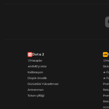
Dota 2
🛒Hesaplar
🛒He
🔥MMR’yi Artır
Skin
Kalibrasyon
🔥 F
Düşük öncelik
🔥 F
Dürüstlük Yükseltmesi
Pre
Antrenman
Reka
Token çiftliği
Prem
Reka
Ant