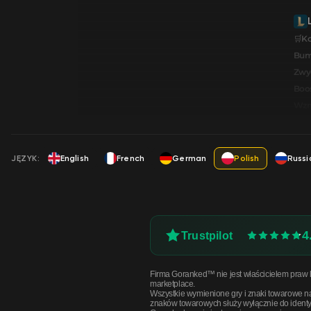
🛒K
Bum
Zwy
Boos
Wzmo
JĘZYK:
English
French
German
Polish
Russi
4
Trustpilot
Firma Goranked™ nie jest właścicielem praw li
marketplace.
Wszystkie wymienione gry i znaki towarowe n
znaków towarowych służy wyłącznie do identyfi