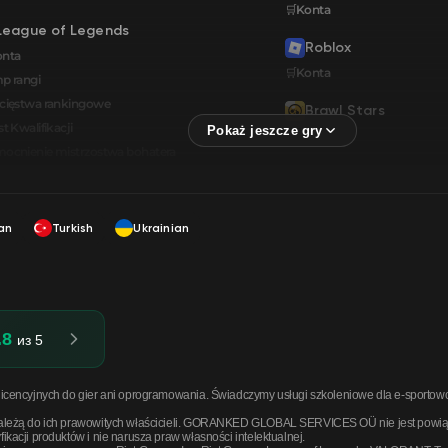
🛒Konta
League of Legends
Roblox
onta
🛒Konta
p rangi
cięstwa rankingowe
Brawl Stars
t Kwalifikacji
🛒Konta
cnienie mistrzostwa bohatera
an
Turkish
Ukrainian
.8
из 5
cencyjnych do gier ani oprogramowania. Świadczymy usługi szkoleniowe dla e-sportowców, 
ależą do ich prawowitych właścicieli. GORANKED GLOBAL SERVICES OÜ nie jest powiązany
kacji produktów i nie narusza praw własności intelektualnej.