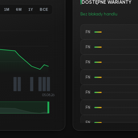
DOSTĘPNE WARIANTY
1M
6M
1Y
ВСЕ
Bez blokady handlu
FN
FN
FN
FN
FN
05.08.26
FN
FN
FN