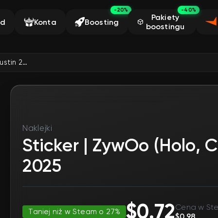
-20%
-40%
Pakiety
ąd
Konta
Boosting
boostingu
Sticker | ZywOo (Holo, Champion) | Austin 2025
Naklejki
Sticker | ZywOo (Holo, 
2025
$0.72
Cena w St
Taniej niż w Steam o 27%
$0.98