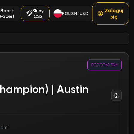
Zaloguj
Boost
Skiny
POLISH
USD
/
Faceit
CS2
się
EGZOTYCZNY
Champion) | Austin
eam: