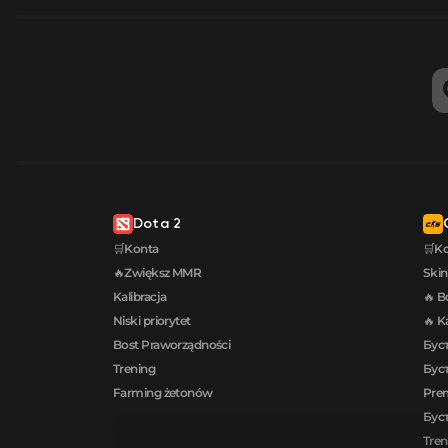
Dota 2
🛒Konta
🛒K
🔥Zwiększ MMR
Skin
Kalibracja
🔥 B
Niski priorytet
🔥 K
Bost Praworządności
Буст
Trening
Буст
Farming żetonów
Prem
Буст
Tren