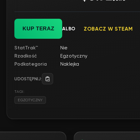
KUP TERAZ
ALBO
ZOBACZ W STEAM
StatTrak™
Nie
Rzadkość
Egzotyczny
Podkategoria
Naklejka
UDOSTĘPNIJ:
TAGI:
EGZOTYCZNY