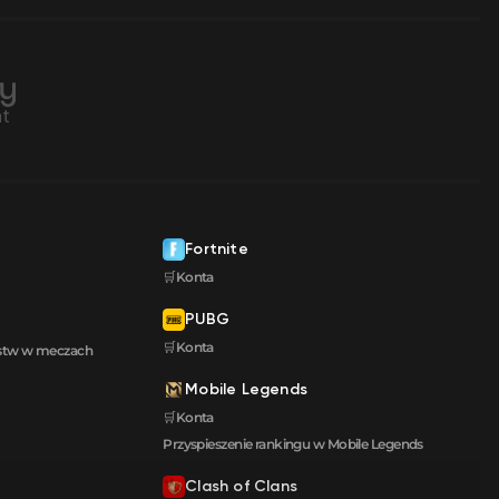
Fortnite
🛒Konta
PUBG
🛒Konta
ęstw w meczach
Mobile Legends
🛒Konta
Przyspieszenie rankingu w Mobile Legends
Clash of Clans