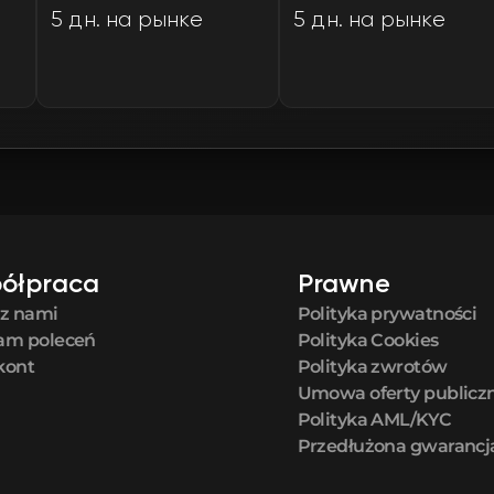
5 дн. на рынке
5 дн. на рынке
FN
FN
FN
FN
FN
ółpraca
Prawne
 z nami
Polityka prywatności
FN
am poleceń
Polityka Cookies
kont
Polityka zwrotów
FN
Umowa oferty publicz
Polityka AML/KYC
Przedłużona gwarancj