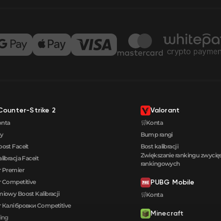
Counter-Strike 2
Valorant
onta
🛒Konta
y
Bump rangi
oost Faceit
Bost kalibracji
Zwiększanie rankingu zwyci
alibracja Faceit
rankingowych
 Premier
 Competitive
PUBG Mobile
iowy Boost Kalibracji
🛒Konta
 Калібровки Сompetitive
Minecraft
ing