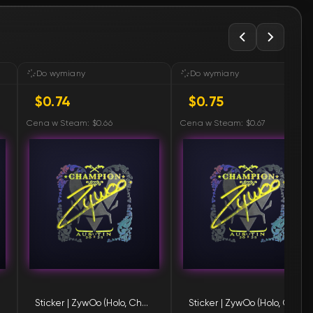
🛒
$0.76
🛒
$0.77
Do wymiany
Do wymiany
$0.74
$0.75
🛒
$0.77
Cena w Steam: $0.66
Cena w Steam: $0.67
🛒
$0.77
🛒
$0.78
🛒
$0.78
🛒
$0.78
🛒
$0.78
Sticker | ZywOo (Holo, Champion) | Austin 2025
Sticker | ZywOo (Holo, Champion) | Austin 2025
🛒
$0.78