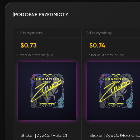
PODOBNE PRZEDMIOTY
Do wymiany
Do wymiany
$0.73
$0.74
Cena w Steam: $0.65
Cena w Steam: $0.66
Sticker | ZywOo (Holo, Champion) | Austin 2025
Sticker | ZywOo (Holo, Champion) | Austin 2025