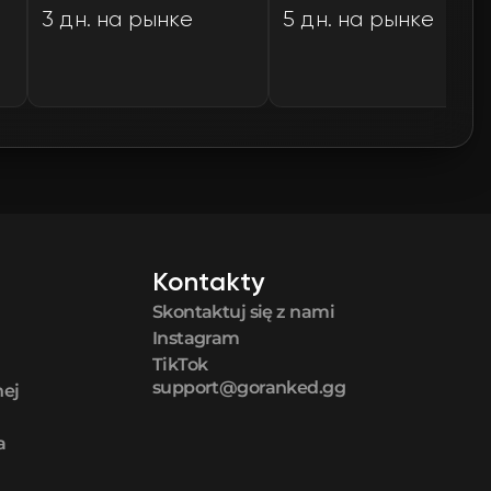
3 дн. на рынке
5 дн. на рынке
🛒
$0.78
🛒
$0.78
🛒
$0.81
🛒
$0.82
🛒
$0.83
Kontakty
Skontaktuj się z nami
🛒
$0.85
Instagram
TikTok
🛒
$0.86
support@goranked.gg
nej
a