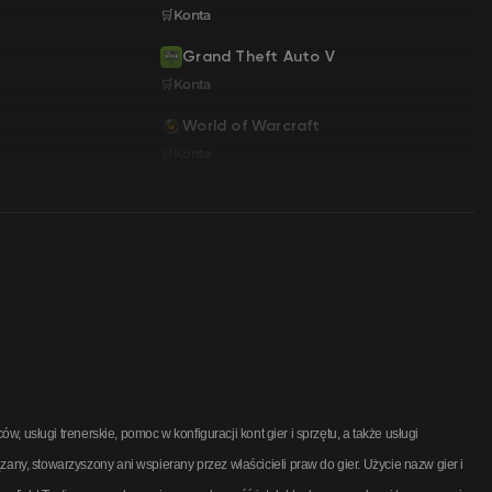
🛒Konta
Grand Theft Auto V
🛒Konta
World of Warcraft
🛒Konta
usługi trenerskie, pomoc w konfiguracji kont gier i sprzętu, a także usługi
, stowarzyszony ani wspierany przez właścicieli praw do gier. Użycie nazw gier i