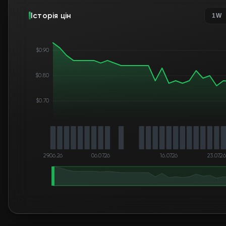
Історія цін
1W
$0.90
$0.80
$0.70
29.06.26
06.07.26
16.07.26
23.07.26