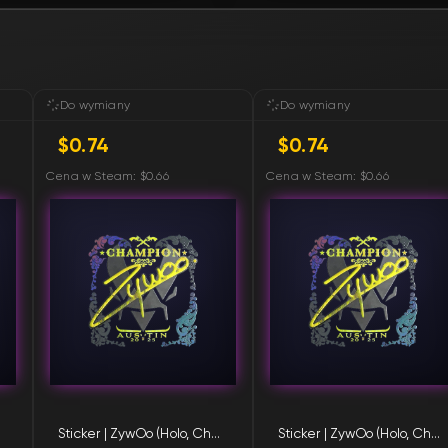
FN
FN
Do wymiany
Do wymiany
$0.74
$0.74
FN
Cena w Steam: $0.66
Cena w Steam: $0.66
FN
FN
FN
FN
FN
Sticker | ZywOo (Holo, Champion) | Austin 2025
Sticker | ZywOo (Holo, Champion) | Austin 2025
FN