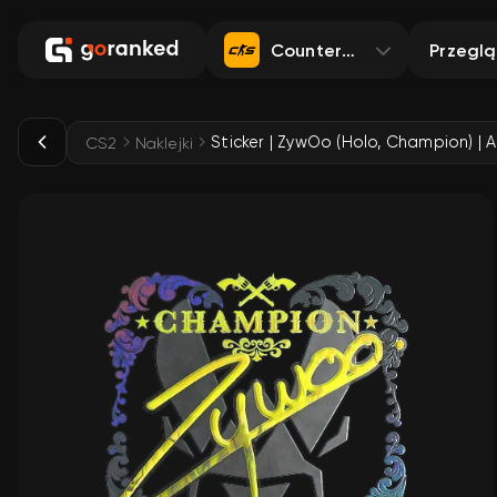
Counter-Strike 2
Przegl
CS2
Naklejki