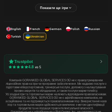
English
French
German
Polish
Russian
Turkish
Ukrainian
Trustpilot
4.8
из 5
Компанія GORANKED GLOBAL SERVICES OÜ не є правоутримувачем
ліцензійних прав на ігри чи програмне забезпечення. Ми надаємо послуги з
підготовки кіберспортсменів, тренерські послуги, допомогу з налаштування
ігрових акаунтів та обладнання, а також послуги маркетплейсу.
Усі згадані ігри та торговельні марки належать відповідним правовласникам.
GORANKED GLOBAL SERVICES OÜ не є афілійованою компанією, не
асоційована та не підтримується правовласниками ігор. Використання назв
ігор та торговельних марок здійснюється виключно з метою ідентифікації
продуктів та не порушує прав інтелектуальної власності.
Goranked.gg не є афілійованою з Riot Games, Inc., не схвалена та не