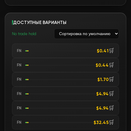
ДОСТУПНЫЕ ВАРИАНТЫ
No trade hold
🛒
$0.41
FN
🛒
$0.44
FN
🛒
$1.70
FN
🛒
$4.94
FN
🛒
$4.94
FN
🛒
$32.45
FN