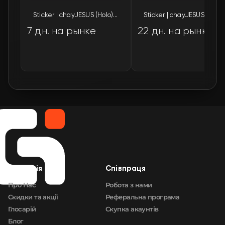
Sticker | chayJESUS (Holo) | Budapest 2025
Sticker | cha
7 дн. на рынке
22 дн. на рынке
Компанія
Cпівпраця
Про Нас
Робота з нами
Скидки та акції
Реферальна програма
Глосарій
Скупка акаунтів
Блог