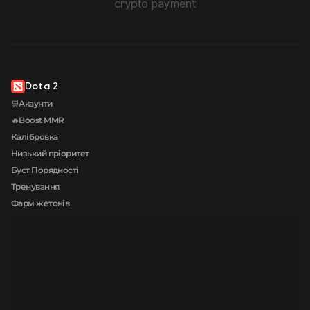
Dota 2
🛒Акаунти
🔥Boost MMR
Калібровка
Низький пріоритет
Буст Порядності
Тренування
Фарм жетонів