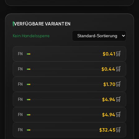
VERFÜGBARE VARIANTEN
Kein Handelssperre
🛒
$0.41
FN
🛒
$0.44
FN
🛒
$1.70
FN
🛒
$4.94
FN
🛒
$4.94
FN
🛒
$32.45
FN