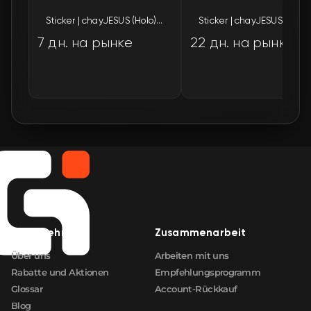
Sticker | chayJESUS (Holo) | Budapest 2025
Sticker | cha
7 дн. на рынке
22 дн. на рынке
Unternehmen
Zusammenarbeit
Über uns
Arbeiten mit uns
Rabatte und Aktionen
Empfehlungsprogramm
Glossar
Account-Rückkauf
Blog