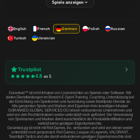
English
French
German
Polish
Russian
Turkish
Ukrainian
Trustpilot
4.8
из 5
Goranked™ ist nicht Inhaber von Lizenzrechten an Spielen oder Software. Wir
bieten Dienstleistungen im Bereich E-Sport-Training, Coaching, Unterstützung bei
der Einrichtung von Spielkonten und Ausrüstung sowie Marktplatz-Dienste an.
Alle genannten Spiele und Marken sind Eigentum ihrer jeweiligen Inhaber.
GORANKED GLOBAL SERVICES OÜ ist kein verbundenes Unternehmen und
wird von den Rechteinhabern weder unterstützt noch gefördert. Die Verwendung
von Spielnamen und Marken dient ausschließlich der Produktidentifikation und
verletzt keine geistigen Eigentumsrechte.
Goranked.gg ist nicht mit Riot Games, Inc. verbunden und wird von dieser weder
unterstützt noch gesponsert. Riot Games, League of Legends, VALORANT,
Teamfight Tactics und alle damit verbundenen geistigen Eigentumsrechte sind