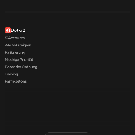
Dota 2
🛒Accounts
🔥MMR steigern
Kalibrierung
Niedrige Priorität
Boost der Ordnung
Training
Farm-Jetons