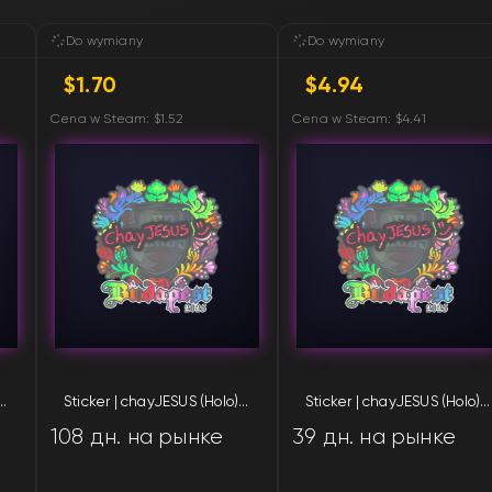
Do wymiany
Do wymiany
$1.70
$4.94
Cena w Steam: $1.52
Cena w Steam: $4.41
yJESUS (Holo) | Budapest 2025
Sticker | chayJESUS (Holo) | Budapest 2025
Sticker | chayJESUS (Holo) | Budapest 2025
108 дн. на рынке
39 дн. на рынке