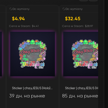
Do wymiany
Do wymiany
$4.94
$32.45
Cena w Steam: $4.41
Cena w Steam: $28.97
Sticker | chayJESUS (Holo) | Budapest 2025
Sticker | chayJESUS (Holo) | Budapest 2025
39 дн. на рынке
85 дн. на рынке