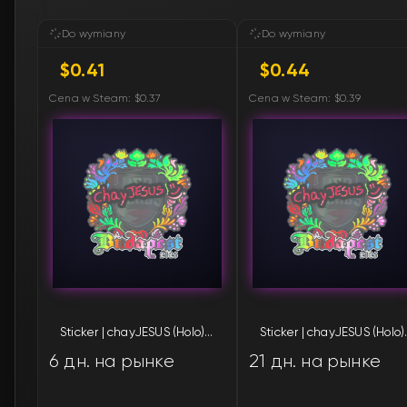
Do wymiany
Do wymiany
$0.41
$0.44
Cena w Steam: $0.37
Cena w Steam: $0.39
Sticker | chayJESUS (Holo) | Budapest 2025
Sticker | cha
6 дн. на рынке
21 дн. на рынке