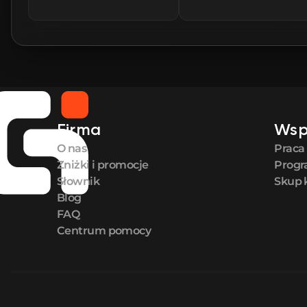
Firma
Wsp
O nas
Praca
Zniżki i promocje
Progr
Słownik
Skup 
Blog
FAQ
Centrum pomocy