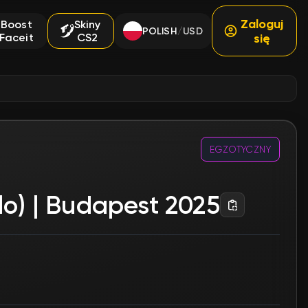
Zaloguj
Boost
Skiny
POLISH
USD
/
Faceit
CS2
się
EGZOTYCZNY
lo) | Budapest 2025