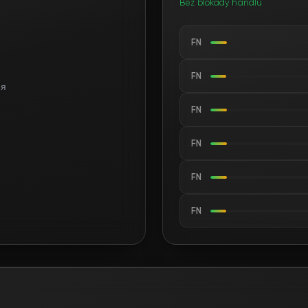
Bez blokady handlu
FN
FN
ня
FN
FN
FN
FN