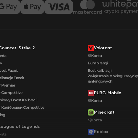
Counter-Strike 2
Valorant
onta
🛒Konta
y
Bump rangi
oost Faceit
Bost kalibracji
Zwiększanie rankingu zwyci
alibracja Faceit
rankingowych
 Premier
 Competitive
PUBG Mobile
iowy Boost Kalibracji
🛒Konta
 Калібровки Сompetitive
Minecraft
ing
🛒Konta
League of Legends
Roblox
onta