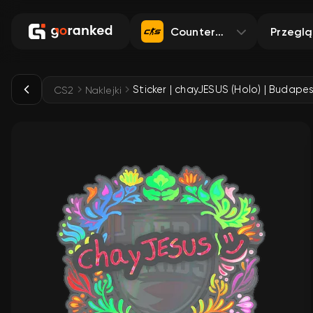
Counter-Strike 2
Przegl
Sticker | chayJESUS (Holo) | Budape
CS2
Naklejki