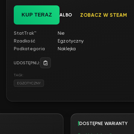
KUP TERAZ
ALBO
ZOBACZ W STEAM
StatTrak™
Nie
Rzadkość
Egzotyczny
Podkategoria
Naklejka
UDOSTĘPNIJ:
TAGI:
EGZOTYCZNY
DOSTĘPNE WARIANTY