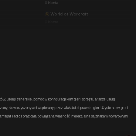
🛒Konta
World of Warcraft
🛒Konta
usługi trenerskie, pomoc w konfiguracji kont gier i sprzętu, a także usługi
, stowarzyszony ani wspierany przez właścicieli praw do gier. Użycie nazw gier i
mfight Tactics oraz cała powiązana własność intelektualna są znakami towarowymi