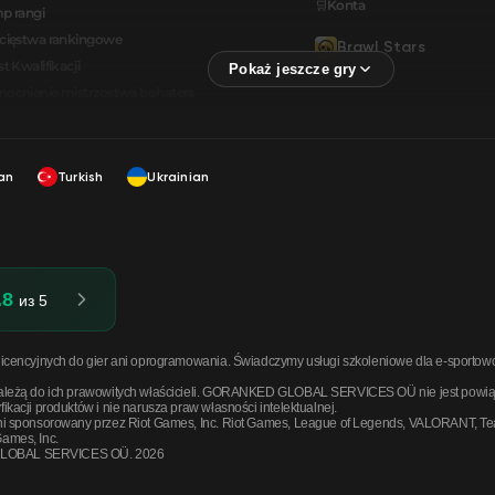
🛒Konta
p rangi
cięstwa rankingowe
Brawl Stars
t Kwalifikacji
🛒Konta
cnienie mistrzostwa bohatera
an
Turkish
Ukrainian
.8
из 5
cencyjnych do gier ani oprogramowania. Świadczymy usługi szkoleniowe dla e-sportowców, 
ależą do ich prawowitych właścicieli. GORANKED GLOBAL SERVICES OÜ nie jest powiązany
kacji produktów i nie narusza praw własności intelektualnej.
ni sponsorowany przez Riot Games, Inc. Riot Games, League of Legends, VALORANT, Tea
ames, Inc.
GLOBAL SERVICES OÜ. 2026