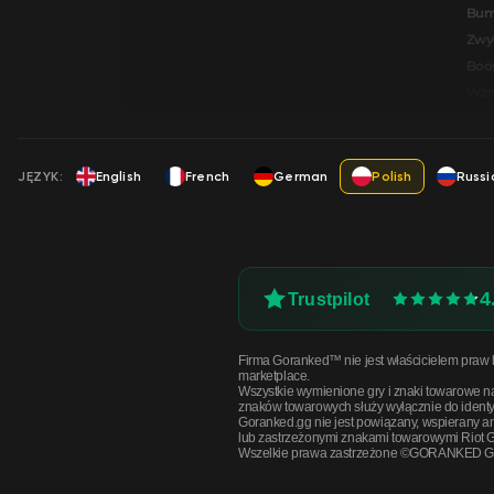
Bum
Zwy
Boos
Wzmo
JĘZYK:
English
French
German
Polish
Russi
4
Trustpilot
Firma Goranked™ nie jest właścicielem praw li
marketplace.
Wszystkie wymienione gry i znaki towarowe n
znaków towarowych służy wyłącznie do identyfi
Goranked.gg nie jest powiązany, wspierany a
lub zastrzeżonymi znakami towarowymi Riot G
Wszelkie prawa zastrzeżone ©GORANKED 