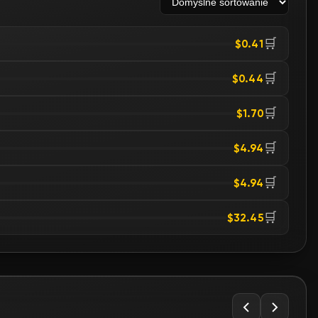
🛒
$0.41
🛒
$0.44
🛒
$1.70
🛒
$4.94
🛒
$4.94
🛒
$32.45