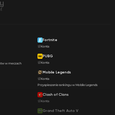
Fortnite
🛒Konta
PUBG
🛒Konta
ęstw w meczach
Mobile Legends
🛒Konta
Przyspieszenie rankingu w Mobile Legends
Clash of Clans
🛒Konta
Grand Theft Auto V