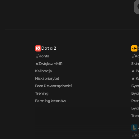
Dota 2
🛒Konta
🛒K
🔥Zwiększ MMR
Skin
Kalibracja
🔥 B
Niski priorytet
🔥 K
Bost Praworządności
Буст
Trening
Буст
Farming żetonów
Prem
Буст
Tren
🛒K