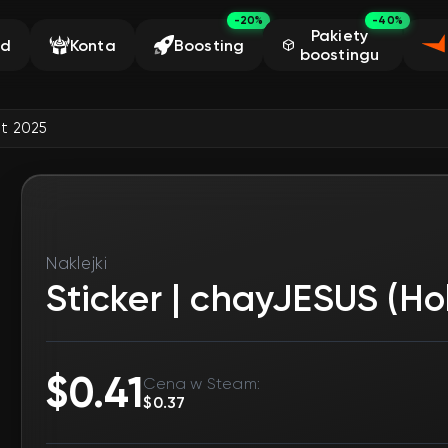
-20%
-40%
Pakiety
ąd
Konta
Boosting
boostingu
st 2025
Naklejki
Sticker | chayJESUS (Ho
$0.41
Cena w Steam:
$0.37