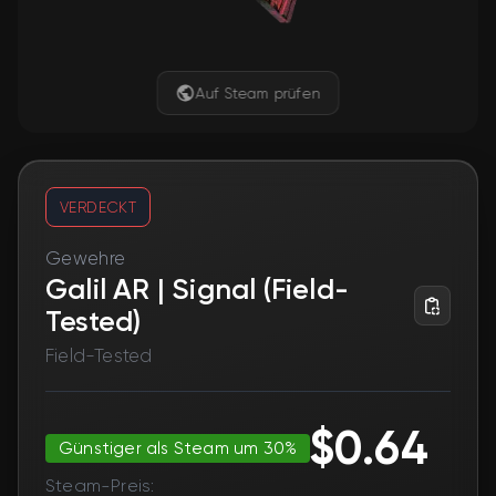
Auf Steam prüfen
VERDECKT
Gewehre
Galil AR | Signal (Field-
Tested)
Field-Tested
$0.64
Günstiger als Steam um 30%
Steam-Preis: