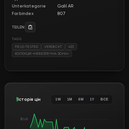
Unterkategorie
Galil AR
Farbindex
807
TEILEN:
TAGS:
FIELD-TESTED
VERDECKT
433
КОЛЕКЦІЯ «НЕБЕЗПЕЧНА ЗОНА»
Історія цін
1W
1M
6M
1Y
ВСЕ
$0.65