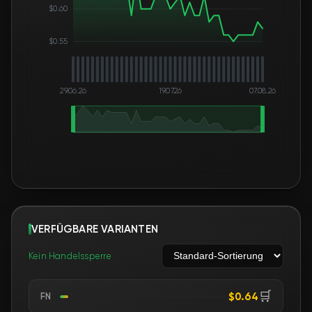
$0.60
$0.55
29.06.26
19.07.26
07.08.26
VERFÜGBARE VARIANTEN
Kein Handelssperre
🛒
$0.64
FN