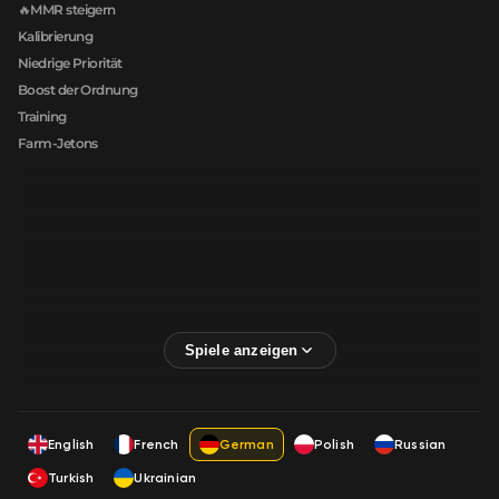
🔥MMR steigern
Kalibrierung
Niedrige Priorität
Boost der Ordnung
Training
Farm-Jetons
English
French
German
Polish
Russian
Turkish
Ukrainian