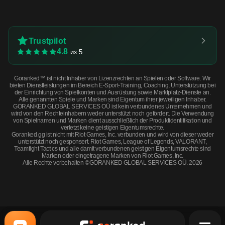
Trustpilot
4.8
из 5
Goranked™ ist nicht Inhaber von Lizenzrechten an Spielen oder Software. Wir
bieten Dienstleistungen im Bereich E-Sport-Training, Coaching, Unterstützung bei
der Einrichtung von Spielkonten und Ausrüstung sowie Marktplatz-Dienste an.
Alle genannten Spiele und Marken sind Eigentum ihrer jeweiligen Inhaber.
GORANKED GLOBAL SERVICES OÜ ist kein verbundenes Unternehmen und
wird von den Rechteinhabern weder unterstützt noch gefördert. Die Verwendung
von Spielnamen und Marken dient ausschließlich der Produktidentifikation und
verletzt keine geistigen Eigentumsrechte.
Goranked.gg ist nicht mit Riot Games, Inc. verbunden und wird von dieser weder
unterstützt noch gesponsert. Riot Games, League of Legends, VALORANT,
Teamfight Tactics und alle damit verbundenen geistigen Eigentumsrechte sind
Marken oder eingetragene Marken von Riot Games, Inc.
Alle Rechte vorbehalten ©GORANKED GLOBAL SERVICES OÜ. 2026
Galil AR | Signal (Field-Tested) · Field-Tested
JETZT KAUFEN
$0.64