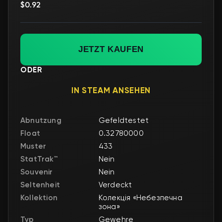
$0.92
JETZT KAUFEN
ODER
IN STEAM ANSEHEN
Abnutzung
Gefeldtestet
Float
0.32780000
Muster
433
StatTrak™
Nein
Souvenir
Nein
Seltenheit
Verdeckt
Kollektion
Колекція «Небезпечна
зона»
Typ
Gewehre