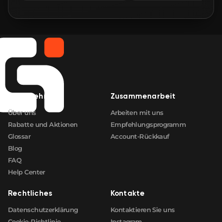
🛒
$0.66
FN
🛒
$0.66
FN
🛒
$0.66
FN
🛒
$0.66
FN
Unternehmen
Zusammenarbeit
🛒
$0.66
FN
Über uns
Arbeiten mit uns
Rabatte und Aktionen
Empfehlungsprogramm
Glossar
Account-Rückkauf
Blog
FAQ
Help Center
Rechtliches
Kontakte
Datenschutzerklärung
Kontaktieren Sie uns
Cookie-Richtlinie
Instagram