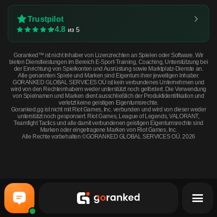
Trustpilot
4.8
из 5
Goranked™ ist nicht Inhaber von Lizenzrechten an Spielen oder Software. Wir
bieten Dienstleistungen im Bereich E-Sport-Training, Coaching, Unterstützung bei
der Einrichtung von Spielkonten und Ausrüstung sowie Marktplatz-Dienste an.
Alle genannten Spiele und Marken sind Eigentum ihrer jeweiligen Inhaber.
GORANKED GLOBAL SERVICES OÜ ist kein verbundenes Unternehmen und
wird von den Rechteinhabern weder unterstützt noch gefördert. Die Verwendung
von Spielnamen und Marken dient ausschließlich der Produktidentifikation und
verletzt keine geistigen Eigentumsrechte.
Goranked.gg ist nicht mit Riot Games, Inc. verbunden und wird von dieser weder
unterstützt noch gesponsert. Riot Games, League of Legends, VALORANT,
Teamfight Tactics und alle damit verbundenen geistigen Eigentumsrechte sind
Marken oder eingetragene Marken von Riot Games, Inc.
Alle Rechte vorbehalten ©GORANKED GLOBAL SERVICES OÜ. 2026
Galil AR | Stone Cold (Field-Tested) · Field-Tested
JETZT KAUFEN
$2.55