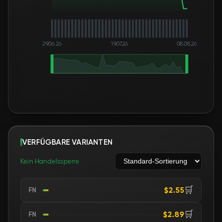
29.06.26
19.07.26
08.08.26
VERFÜGBARE VARIANTEN
Kein Handelssperre
🛒
$2.55
FN
🛒
$2.89
FN