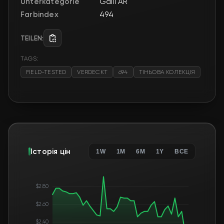
Unterkategorie
Galil AR
Farbindex
494
TEILEN:
TAGS:
FIELD-TESTED
VERDECKT
694
ТІНЬОВА КОЛЕКЦІЯ
Історія цін
1W
1M
6M
1Y
ВСЕ
$2.80
$2.60
$2.40