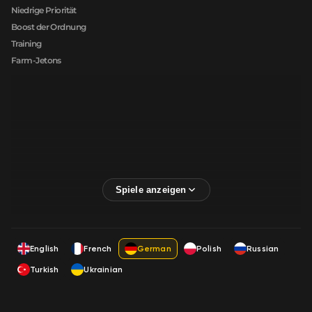
Niedrige Priorität
Boost der Ordnung
Training
Farm-Jetons
English
French
German
Polish
Russian
Turkish
Ukrainian