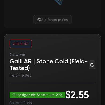
Auf Steam prüfen
VERDECKT
Gewehre
Galil AR | Stone Cold (Field-
Tested)
Field-Tested
$2.55
Günstiger als Steam um 29%
Steam-Preis: