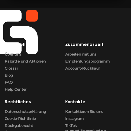
🛒
$2.95
FN
🛒
$2.95
FN
🛒
$2.95
FN
Unternehmen
Zusammenarbeit
🛒
$2.95
FN
Über uns
Arbeiten mit uns
Rabatte und Aktionen
Empfehlungsprogramm
Glossar
Account-Rückkauf
Blog
FAQ
Help Center
Rechtliches
Kontakte
Datenschutzerklärung
Kontaktieren Sie uns
Cookie-Richtlinie
Instagram
Rückgaberecht
TikTok
support@goranked.gg