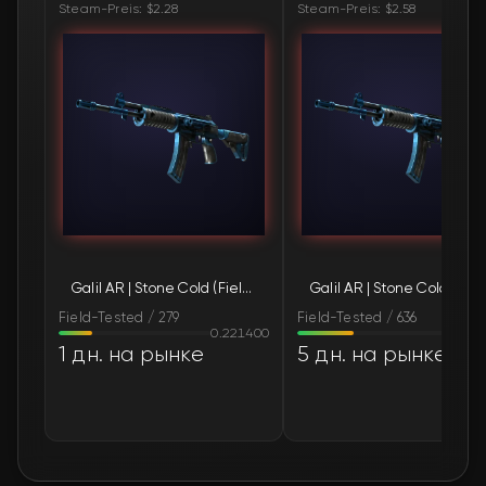
Steam-Preis: $2.28
Steam-Preis: $2.58
🛒
$2.95
FN
🛒
$2.95
FN
🛒
$2.95
FN
🛒
$2.95
FN
🛒
$2.95
FN
Galil AR | Stone Cold (Field-Tested)
Galil AR | Stone C
🛒
$2.95
FN
Field-Tested / 279
Field-Tested / 636
0.221400
0.36
🛒
$2.95
FN
1 дн. на рынке
5 дн. на рынке
🛒
$2.95
FN
🛒
$2.95
FN