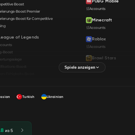
PUBG Mobile
etitive Boost
🛒Accounts
brierungs-Boost Premier
brierungs-Boost für Competitive
Minecraft
ning
🛒Accounts
League of Legends
Roblox
ccounts
🛒Accounts
g-Boost
Brawl Stars
ertungssiege
🛒Accounts
ifikations-Boost
en-Fähigkeits-Boost
ussian
Turkish
Ukrainian
.8
из 5