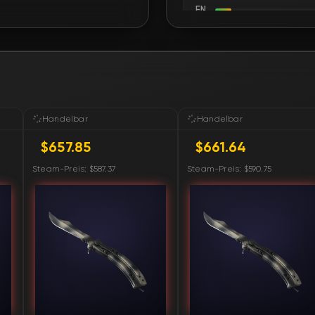
FN
FN
FN
FN
Handelbar
Handelbar
$657.85
$661.64
FN
Steam-Preis: $587.37
Steam-Preis: $590.75
FN
FN
FN
FN