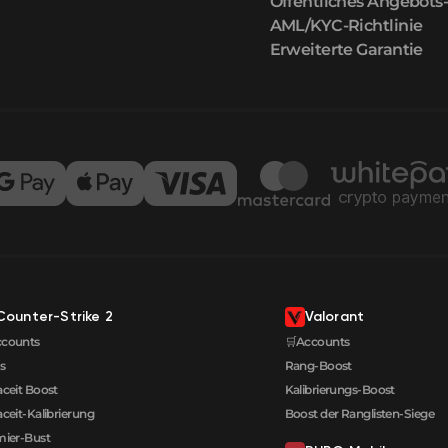
Öffentliches Angebots
AML/KYC-Richtlinie
Erweiterte Garantie
Counter-Strike 2
Valorant
ccounts
🛒Accounts
s
Rang-Boost
aceit Boost
Kalibrierungs-Boost
aceit-Kalibrierung
Boost der Ranglisten-Siege
ier-Bust