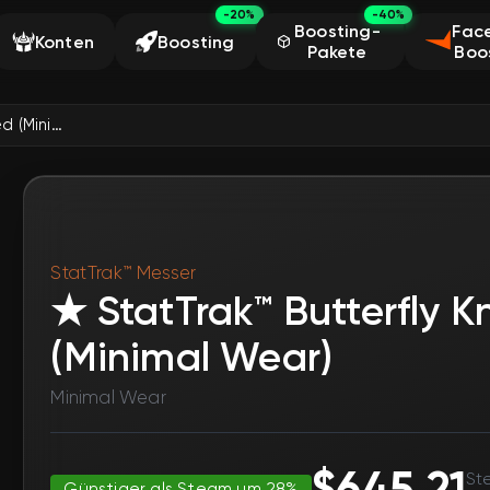
-20%
-40%
Boosting-
Face
Konten
Boosting
Pakete
Boo
★ StatTrak™ Butterfly Knife | Scorched (Minimal Wear)
StatTrak™ Messer
★ StatTrak™ Butterfly K
(Minimal Wear)
Minimal Wear
$645.21
St
Günstiger als Steam um 28%