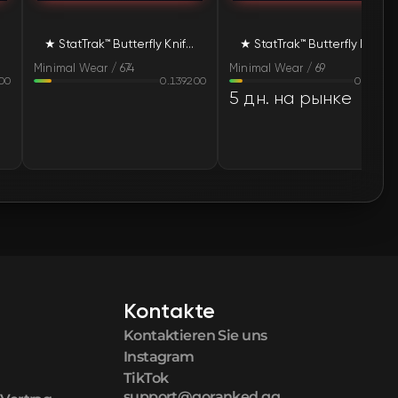
🛒
$1 065.30
★ StatTrak™ Butterfly Knife | Scorched (Minimal Wear)
★ StatTrak™ Butterfly Knife | Scorched (Minimal Wear)
🛒
$1 085.57
Minimal Wear / 674
Minimal Wear / 69
00
0.139200
0.10610
5 дн. на рынке
Kontakte
Kontaktieren Sie uns
Instagram
TikTok
support@goranked.gg