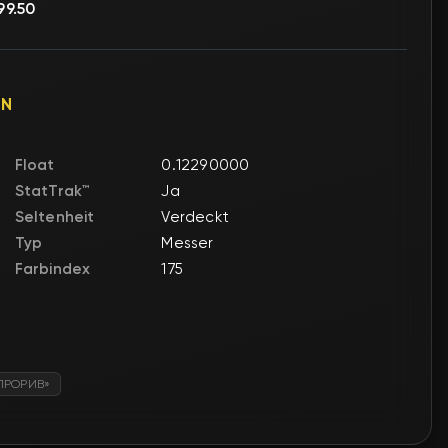
99.50
EN
Float
0.12290000
StatTrak™
Ja
Seltenheit
Verdeckt
Typ
Messer
Farbindex
175
«ПРОРИВ»