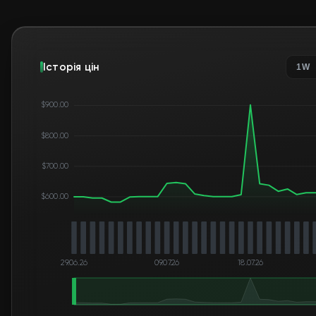
Історія цін
1W
$900.00
$800.00
$700.00
$600.00
29.06.26
09.07.26
18.07.26