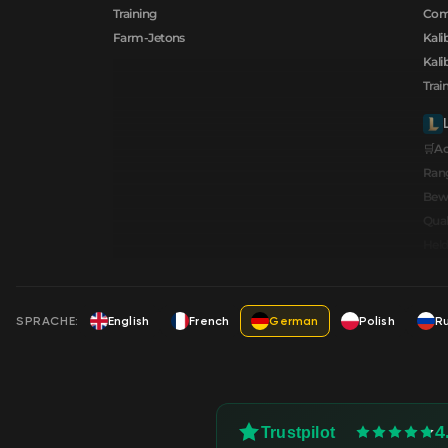
Training
Comp
Farm-Jetons
Kali
Kali
Trai
🛒A
Ran
Bew
Qual
Held
SPRACHE:
English
French
German
Polish
R
4
Trustpilot