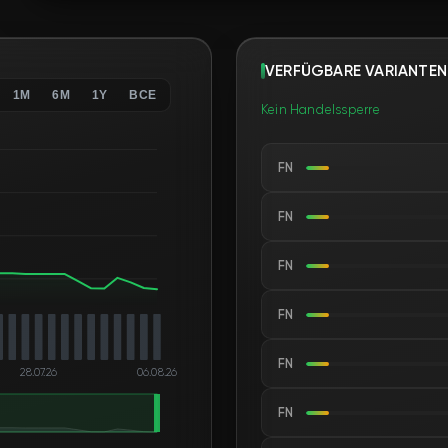
VERFÜGBARE VARIANTEN
1M
6M
1Y
ВСЕ
Kein Handelssperre
FN
FN
FN
FN
FN
28.07.26
06.08.26
FN