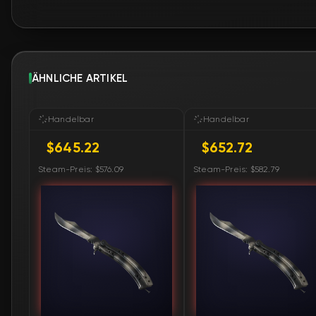
ÄHNLICHE ARTIKEL
Handelbar
Handelbar
$645.22
$652.72
Steam-Preis: $576.09
Steam-Preis: $582.79