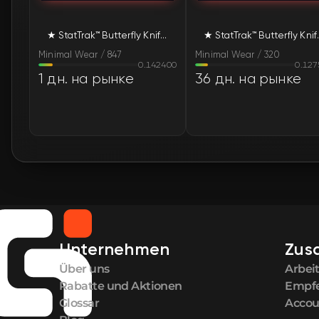
★ StatTrak™ Butterfly Knife | Scorched (Minimal Wear)
★ StatTrak™ Butt
Minimal Wear / 847
Minimal Wear / 320
0.142400
0.127
1 дн. на рынке
36 дн. на рынке
Unternehmen
Zus
Über uns
Arbei
Rabatte und Aktionen
Empf
Glossar
Accou