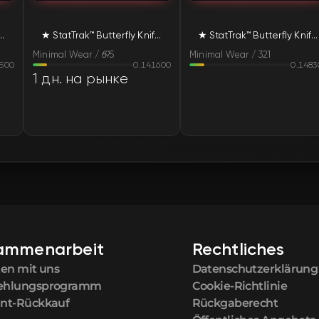
FN
erfly Knife | Scorched (Minimal Wear)
★ StatTrak™ Butterfly Knife | Scorched (Minimal Wear)
★ StatTrak™ Butterfly Knife | Scorched (Minimal Wear)
FN
Minimal Wear / 695
Minimal Wear / 321
500
0.141600
0.1483
1 дн. на рынке
ammenarbeit
Rechtliches
ten mit uns
Datenschutzerklärung
ehlungsprogramm
Cookie-Richtlinie
nt-Rückkauf
Rückgaberecht