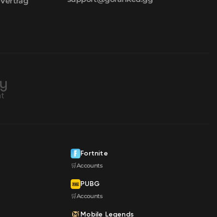
-Vertrag
Fortnite
🛒Accounts
PUBG
🛒Accounts
Mobile Legends