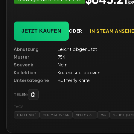
$8
JETZT KAUFEN
ODER
IN STEAM ANSEH
Abnutzung
Leicht abgenutzt
Muster
754
Souvenir
Nein
Kollektion
Колекція «Прорив»
Unterkategorie
Butterfly Knife
TEILEN:
TAGS:
STATTRAK™
MINIMAL WEAR
VERDECKT
754
КОЛЕКЦІЯ 