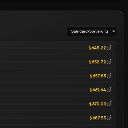
🛒
$645.22
🛒
$652.72
🛒
$657.85
🛒
$661.64
🛒
$670.00
🛒
$687.53