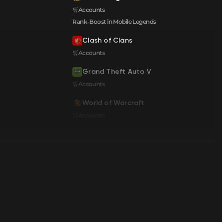
🛒Accounts
Rank-Boost in Mobile Legends
Clash of Clans
🛒Accounts
Grand Theft Auto V
🛒Accounts
World of Warcraft
🛒Accounts