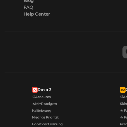
Blog
FAQ
Help Center
Dota 2
🛒Accounts
🛒A
🔥MMR steigern
Skin
Kalibrierung
🔥 F
Niedrige Priorität
🔥 F
Boost der Ordnung
Prem