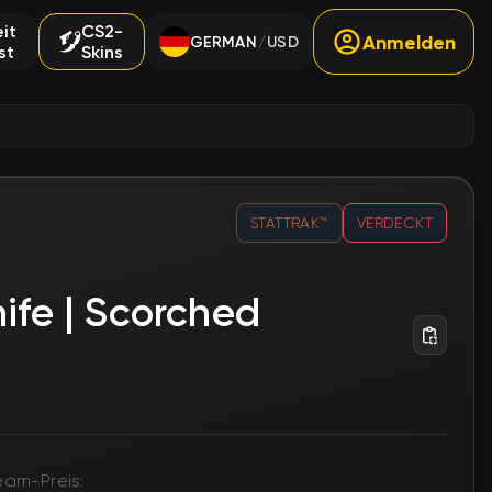
it
CS2-
Anmelden
GERMAN
USD
/
st
Skins
STATTRAK™
VERDECKT
nife | Scorched
eam-Preis: