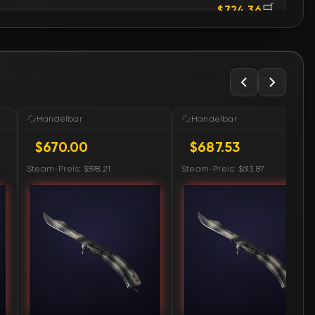
🛒
$724.36
🛒
$741.62
🛒
$741.70
🛒
$741.81
Handelbar
Handelbar
$670.00
$687.53
🛒
$754.30
Steam-Preis: $598.21
Steam-Preis: $613.87
🛒
$757.28
🛒
$769.65
🛒
$884.39
🛒
$1 013.02