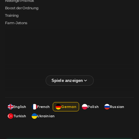
Niedrige Priorität
Boost der Ordnung
Training
Farm-Jetons
English
French
German
Polish
Russian
Turkish
Ukrainian