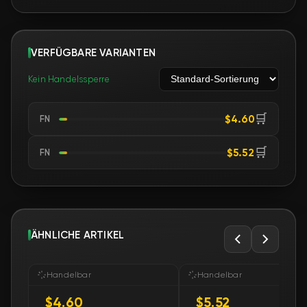
VERFÜGBARE VARIANTEN
Kein Handelssperre
🛒
$4.60
FN
🛒
$5.52
FN
ÄHNLICHE ARTIKEL
Handelbar
Handelbar
$4.60
$5.52