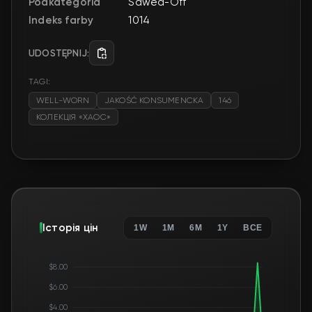
Podkategoria
Sawed-Off
Indeks farby
1014
UDOSTĘPNIJ:
TAGI:
WELL-WORN
JAKOŚĆ KONSUMENCKA
146
КОЛЕКЦІЯ «ХАОС»
Історія цін
1W
1M
6M
1Y
ВСЕ
$8.00
$6.00
$4.00