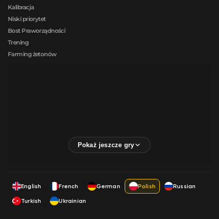
Kalibracja
Niski priorytet
Bost Praworządności
Trening
Farming żetonów
English
French
German
Polish
Russian
Turkish
Ukrainian