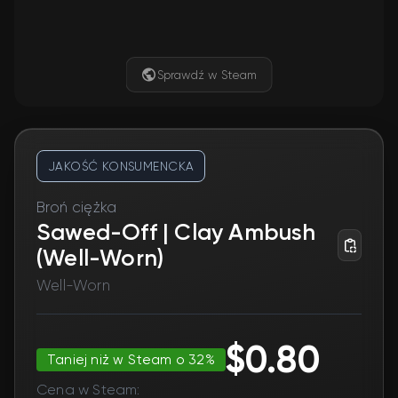
Sprawdź w Steam
JAKOŚĆ KONSUMENCKA
Broń ciężka
Sawed-Off | Clay Ambush
(Well-Worn)
Well-Worn
$0.80
Taniej niż w Steam o 32%
Cena w Steam: