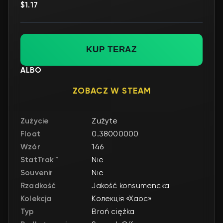
$1.17
KUP TERAZ
ALBO
ZOBACZ W STEAM
Zużycie
Zużyte
Float
0.38000000
Wzór
146
StatTrak™
Nie
Souvenir
Nie
Rzadkość
Jakość konsumencka
Kolekcja
Колекція «Хаос»
Typ
Broń ciężka