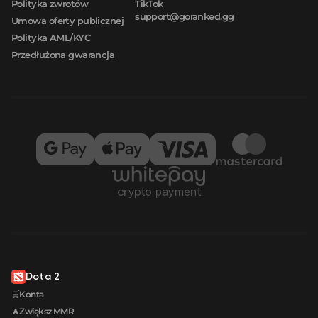
Polityka zwrotów
TikTok
support@goranked.gg
Umowa oferty publicznej
Polityka AML/KYC
Przedłużona gwarancja
Dota 2
🛒Konta
🔥Zwiększ MMR