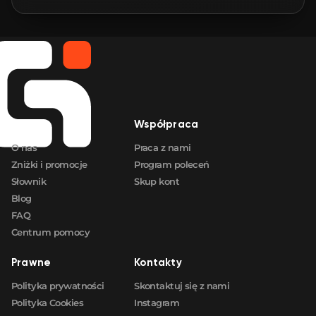
🛒
$0.80
FN
🛒
$0.80
FN
🛒
$0.80
FN
Firma
Współpraca
🛒
$0.80
FN
O nas
Praca z nami
Zniżki i promocje
Program poleceń
Słownik
Skup kont
Blog
FAQ
Centrum pomocy
Prawne
Kontakty
Polityka prywatności
Skontaktuj się z nami
Polityka Cookies
Instagram