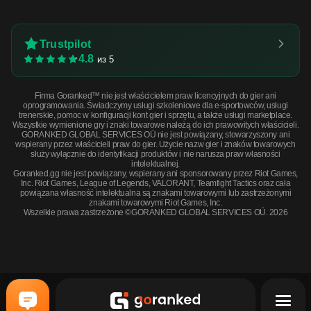
Trustpilot
4.8
из 5
Firma Goranked™ nie jest właścicielem praw licencyjnych do gier ani
oprogramowania. Świadczymy usługi szkoleniowe dla e-sportowców, usługi
trenerskie, pomoc w konfiguracji kont gier i sprzętu, a także usługi marketplace.
Wszystkie wymienione gry i znaki towarowe należą do ich prawowitych właścicieli.
GORANKED GLOBAL SERVICES OÜ nie jest powiązany, stowarzyszony ani
wspierany przez właścicieli praw do gier. Użycie nazw gier i znaków towarowych
służy wyłącznie do identyfikacji produktów i nie narusza praw własności
intelektualnej.
Goranked.gg nie jest powiązany, wspierany ani sponsorowany przez Riot Games,
Inc. Riot Games, League of Legends, VALORANT, Teamfight Tactics oraz cała
powiązana własność intelektualna są znakami towarowymi lub zastrzeżonymi
znakami towarowymi Riot Games, Inc.
Wszelkie prawa zastrzeżone ©GORANKED GLOBAL SERVICES OÜ. 2026
Sawed-Off | Clay Ambush (Well-Worn) · Well-Worn
KUP TERAZ
$0.80