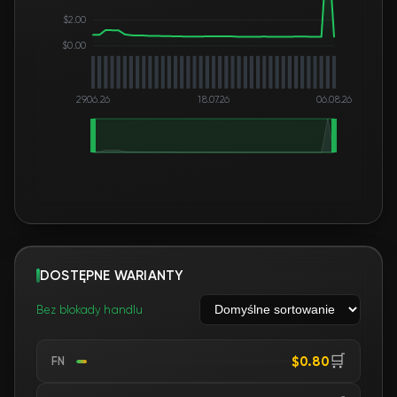
$2.00
$0.00
29.06.26
18.07.26
06.08.26
DOSTĘPNE WARIANTY
Bez blokady handlu
🛒
$0.80
FN