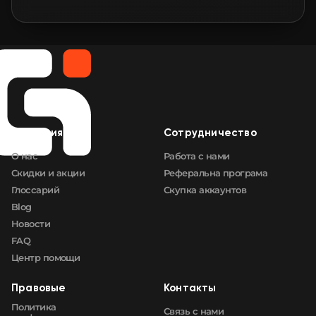
🛒
$0.80
FN
🛒
$0.80
FN
🛒
$0.80
FN
🛒
$0.80
FN
Компания
Сотрудничество
О нас
Работа с нами
🛒
$0.80
FN
Скидки и акции
Реферальна програма
Глоссарий
Скупка аккаунтов
Blog
Новости
FAQ
Центр помощи
Правовые
Контакты
Политика
Связь с нами