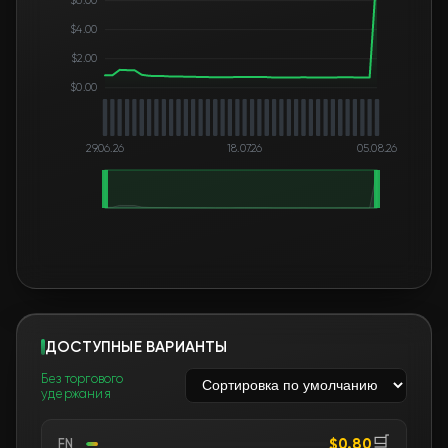
$4.00
$2.00
$0.00
29.06.26
18.07.26
05.08.26
ДОСТУПНЫЕ ВАРИАНТЫ
Без торгового
удержания
🛒
$0.80
FN