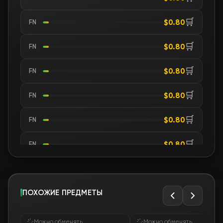
🛒
$0.80
FN
🛒
$0.80
FN
🛒
$0.80
FN
🛒
$0.80
FN
🛒
$0.80
FN
🛒
$0.80
FN
🛒
$0.80
FN
🛒
ПОХОЖИЕ ПРЕДМЕТЫ
$0.80
FN
🛒
$0.80
FN
Можно обменять
Можно обменять