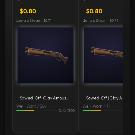
$0.80
$0.80
🛒
$0.80
FN
Цена в Steam: $0.71
Цена в Steam: $0.71
🛒
$0.80
FN
🛒
$0.80
FN
🛒
$0.80
FN
🛒
$0.80
FN
🛒
$0.80
FN
Sawed-Off | Clay Ambush (Well-Worn)
Sawed-Off | Clay Ambush (Well-Wor
🛒
$0.80
FN
Well-Worn / 364
Well-Worn / 71
0.414300
0.427
🛒
$0.80
FN
🛒
$0.80
FN