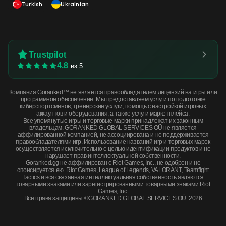
Turkish
Ukrainian
Trustpilot
4.8
из 5
Компания Goranked™ не является правообладателем лицензий на игры или
программное обеспечение. Мы предоставляем услуги по подготовке
киберспортсменов, тренерские услуги, помощь с настройкой игровых
аккаунтов и оборудования, а также услуги маркетплейса.
Все упомянутые игры и торговые марки принадлежат их законным
владельцам. GORANKED GLOBAL SERVICES OÜ не является
аффилированной компанией, не ассоциирована и не поддерживается
правообладателями игр. Использование названий игр и торговых марок
осуществляется исключительно с целью идентификации продуктов и не
нарушает прав интеллектуальной собственности.
Goranked.gg не аффилирован с Riot Games, Inc., не одобрен и не
спонсируется ею. Riot Games, League of Legends, VALORANT, Teamfight
Tactics и вся связанная интеллектуальная собственность являются
товарными знаками или зарегистрированными товарными знаками Riot
Games, Inc.
Все права защищены ©GORANKED GLOBAL SERVICES OÜ. 2026
Sawed-Off | Clay Ambush (Well-Worn) · Well-Worn