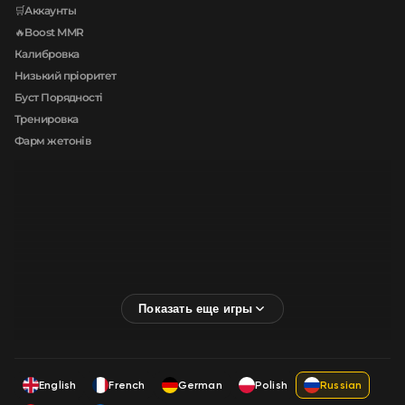
🛒Аккаунты
🔥Boost MMR
Калибровка
Низький пріоритет
Буст Порядності
Тренировка
Фарм жетонів
English
French
German
Polish
Russian