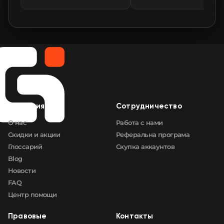
🛒
$2.90
FN
🛒
$2.90
FN
🛒
$2.90
FN
🛒
$2.90
FN
Компания
Сотрудничество
🛒
$2.90
FN
О нас
Работа с нами
Скидки и акции
Реферальна програма
Глоссарий
Скупка аккаунтов
Blog
Новости
FAQ
Центр помощи
Правовые
Контакты