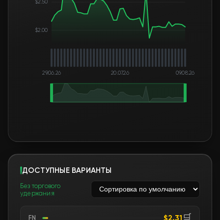
$2.50
$2.00
29.06.26
20.07.26
09.08.26
ДОСТУПНЫЕ ВАРИАНТЫ
Без торгового
удержания
🛒
$2.31
FN