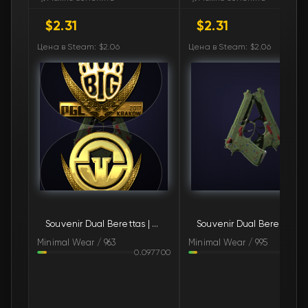
$2.31
$2.31
🛒
$2.54
FN
Цена в Steam: $2.06
Цена в Steam: $2.06
🛒
$2.55
FN
🛒
$2.64
FN
🛒
$2.67
FN
🛒
$2.67
FN
🛒
$2.80
FN
Souvenir Dual Berettas | Briar (Minimal Wear)
Souvenir Dual Berettas | Briar (Min
🛒
$2.80
FN
Minimal Wear / 963
Minimal Wear / 995
0.097700
0.09
🛒
$2.87
FN
🛒
$2.88
FN