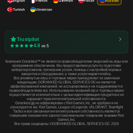
English
French
German
Polish
Russian
Turkish
Ukrainian
Trustpilot
4.8
из 5
Компания Goranked™ не является правообладателем лицензий на игры или
программное обеспечение. Мы предоставляем услуги по подготовке
киберспортсменов, тренерские услуги, помощь с настройкой игровых
аккаунтов и оборудования, а также услуги маркетплейса.
Все упомянутые игры и торговые марки принадлежат их законным
владельцам. GORANKED GLOBAL SERVICES OÜ не является
аффилированной компанией, не ассоциирована и не поддерживается
правообладателями игр. Использование названий игр и торговых марок
осуществляется исключительно с целью идентификации продуктов и не
нарушает прав интеллектуальной собственности.
Goranked.gg не аффилирован с Riot Games, Inc., не одобрен и не
спонсируется ею. Riot Games, League of Legends, VALORANT, Teamfight
Tactics и вся связанная интеллектуальная собственность являются
товарными знаками или зарегистрированными товарными знаками Riot
Games, Inc.
Все права защищены ©GORANKED GLOBAL SERVICES OÜ. 2026