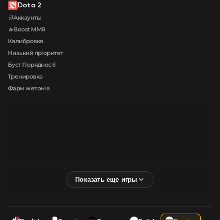
Dota 2
🛒Аккаунты
🔥Boost MMR
Калибровка
Низький пріоритет
Буст Порядності
Тренировка
Фарм жетонів