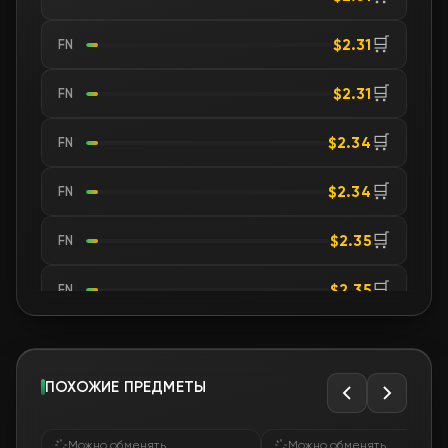
🛒
$2.31
FN
🛒
$2.31
FN
🛒
$2.34
FN
🛒
$2.34
FN
🛒
$2.35
FN
🛒
$2.35
FN
🛒
$2.35
FN
🛒
ПОХОЖИЕ ПРЕДМЕТЫ
$2.36
FN
🛒
$2.40
FN
Можно обменять
Можно обменять