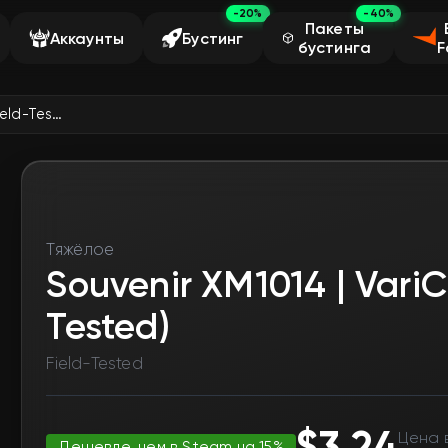
-20%
-40%
Пакеты
Аккаунты
Бустинг
бустинга
F
Souvenir XM1014 | VariCamo Blue (Field-Tested)
Тяжёлое
Souvenir XM1014 | Vari
Tested)
Field-Tested
$3.24
Цена 
Дешевле, чем в Steam на 15%