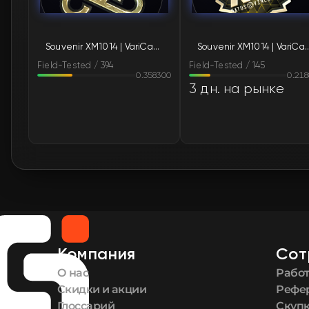
Souvenir XM1014 | VariCamo Blue (Field-Tested)
Souvenir XM1014 | VariCamo Blue
Field-Tested / 394
Field-Tested / 145
0.358300
0.21
3 дн. на рынке
Компания
Сот
О нас
Работ
Скидки и акции
Рефе
Глоссарий
Скупк