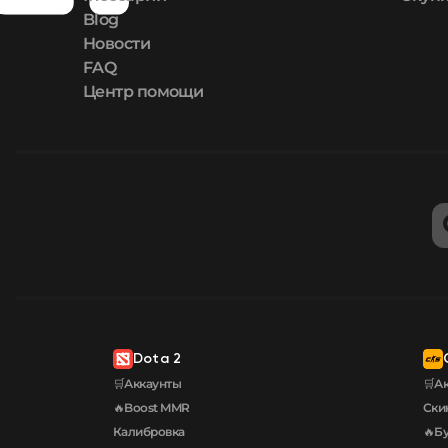
Blog
Новости
FAQ
Центр помощи
Dota 2
🛒Аккаунты
🛒А
🔥Boost MMR
Ски
Калибровка
🔥Бу