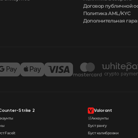
Договор публичной 
Политика AML/KYC
Дополнительная гара
Counter-Strike 2
Valorant
ккаунты
🛒Аккаунты
ны
Буст рангу
ст Faceit
Буст калибровки