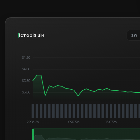
Історія цін
1W
$4.50
$4.00
$3.50
$3.00
29.06.26
09.07.26
18.07.26