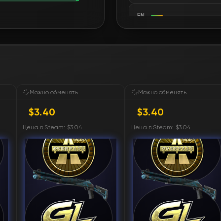
FN
FN
FN
FN
Можно обменять
Можно обменять
$3.40
$3.40
FN
Цена в Steam: $3.04
Цена в Steam: $3.04
FN
FN
FN
FN