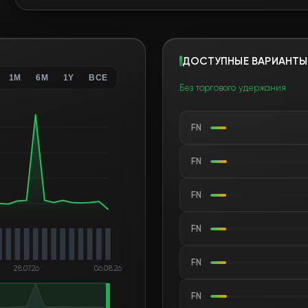
ДОСТУПНЫЕ ВАРИАНТЫ
1M
6M
1Y
ВСЕ
Без торгового удержания
FN
FN
FN
FN
FN
28.07.26
06.08.26
FN