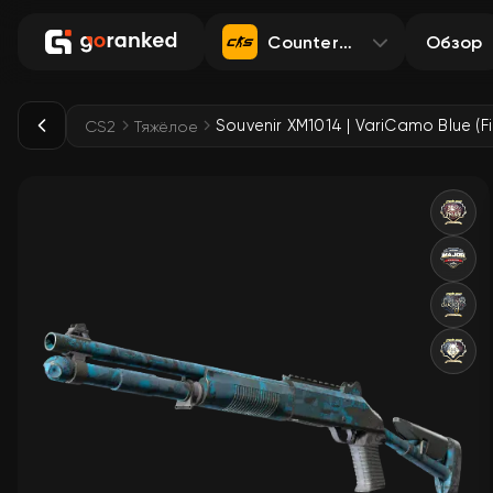
Counter-Strike 2
Обзор
CS2
Тяжёлое