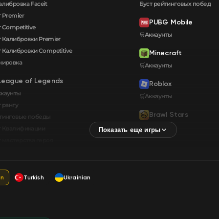
алибровка Faceit
Буст рейтинговых побед
 Premier
PUBG Mobile
 Competitive
🛒Аккаунты
т Калибровки Premier
т Калибровки Сompetitive
Minecraft
нировка
🛒Аккаунты
League of Legends
Roblox
ккаунты
🛒Аккаунты
 рангу
Brawl Stars
тинговые победы
🛒Аккаунты
т Квалификации
т мастерства героя
an
Turkish
Ukrainian