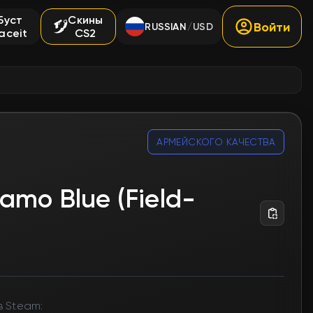
Буст
Скины
Войти
RUSSIAN
USD
/
aceit
CS2
АРМЕЙСКОГО КАЧЕСТВА
Camo Blue (Field-
в Steam: