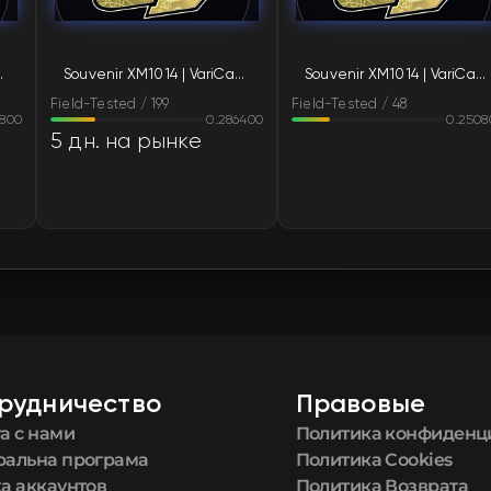
FN
 (Field-Tested)
Souvenir XM1014 | VariCamo Blue (Field-Tested)
Souvenir XM1014 | VariCamo Blue (Field-Tested)
FN
Field-Tested / 199
Field-Tested / 48
8800
0.286400
0.2508
FN
5 дн. на рынке
FN
FN
FN
FN
рудничество
Правовые
FN
а с нами
Политика конфиденц
ральна програма
Политика Cookies
FN
а аккаунтов
Политика Возврата