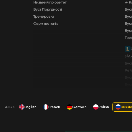
Низький пріоритет
🔥 К
Буст Порядності
Буст
Тренировка
Буст
Фарм жетонів
Бус
Бус
Тре
🛒А
Буст
Рей
Бус
Бус
ЯЗЫК:
English
French
German
Polish
Russi