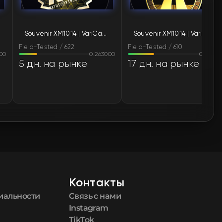
🛒
$3.63
Souvenir XM1014 | VariCamo Blue (Field-Tested)
Souvenir XM1014 | VariCamo Blue (Field-Tested)
🛒
$3.63
Field-Tested / 622
Field-Tested / 610
00
0.263000
0.36990
🛒
$3.73
5 дн. на рынке
17 дн. на рынке
🛒
$3.77
🛒
$3.77
🛒
$3.77
🛒
$3.77
Контакты
🛒
$4.20
иальности
Связь с нами
🛒
$4.48
Instagram
TikTok