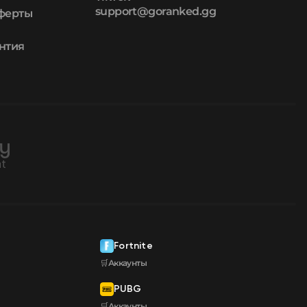
support@goranked.gg
оферты
нтия
Fortnite
🛒Аккаунты
PUBG
🛒Аккаунты