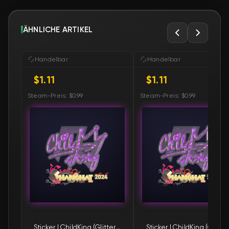
ÄHNLICHE ARTIKEL
Handelbar
Handelbar
$1.11
$1.11
Steam-Preis: $0.99
Steam-Preis: $0.99
Sticker | ChildKing (Glitter) | Shanghai 2024
Sticke