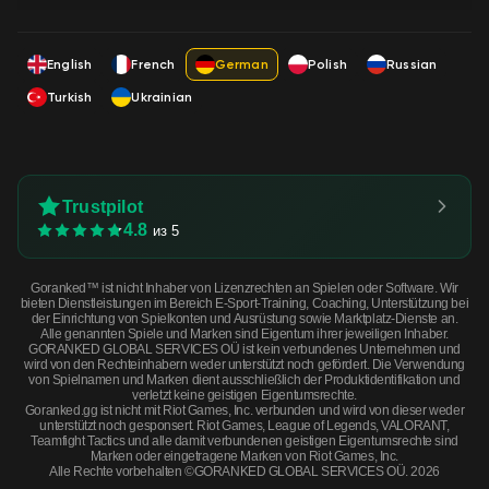
English
French
German
Polish
Russian
Turkish
Ukrainian
Trustpilot
4.8
из 5
Goranked™ ist nicht Inhaber von Lizenzrechten an Spielen oder Software. Wir
bieten Dienstleistungen im Bereich E-Sport-Training, Coaching, Unterstützung bei
der Einrichtung von Spielkonten und Ausrüstung sowie Marktplatz-Dienste an.
Alle genannten Spiele und Marken sind Eigentum ihrer jeweiligen Inhaber.
GORANKED GLOBAL SERVICES OÜ ist kein verbundenes Unternehmen und
wird von den Rechteinhabern weder unterstützt noch gefördert. Die Verwendung
von Spielnamen und Marken dient ausschließlich der Produktidentifikation und
verletzt keine geistigen Eigentumsrechte.
Goranked.gg ist nicht mit Riot Games, Inc. verbunden und wird von dieser weder
unterstützt noch gesponsert. Riot Games, League of Legends, VALORANT,
Teamfight Tactics und alle damit verbundenen geistigen Eigentumsrechte sind
Marken oder eingetragene Marken von Riot Games, Inc.
Alle Rechte vorbehalten ©GORANKED GLOBAL SERVICES OÜ. 2026