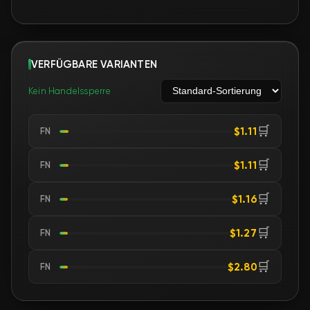
VERFÜGBARE VARIANTEN
Kein Handelssperre
🛒
$1.11
FN
🛒
$1.11
FN
🛒
$1.16
FN
🛒
$1.27
FN
🛒
$2.80
FN