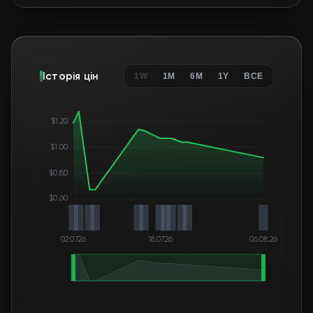
Історія цін
1W
1M
6M
1Y
ВСЕ
$1.20
$1.00
$0.80
$0.60
02.07.26
18.07.26
06.08.26