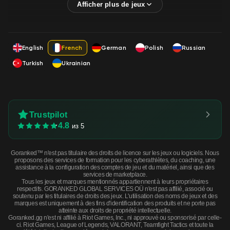
English
French
German
Polish
Russian
Turkish
Ukrainian
Trustpilot
4.8
из 5
Goranked™ n'est pas titulaire des droits de licence sur les jeux ou logiciels. Nous
proposons des services de formation pour les cyberathlètes, du coaching, une
assistance à la configuration des comptes de jeu et du matériel, ainsi que des
services de marketplace.
Tous les jeux et marques mentionnés appartiennent à leurs propriétaires
respectifs. GORANKED GLOBAL SERVICES OÜ n'est pas affilié, associé ou
soutenu par les titulaires de droits des jeux. L'utilisation des noms de jeux et des
marques est uniquement à des fins d'identification des produits et ne porte pas
atteinte aux droits de propriété intellectuelle.
Goranked.gg n'est ni affilié à Riot Games, Inc., ni approuvé ou sponsorisé par celle-
ci. Riot Games, League of Legends, VALORANT, Teamfight Tactics et toute la