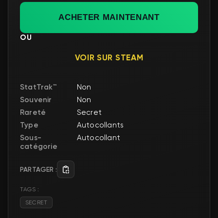
Rareté
Secret
Type
Autocollants
Sous-
Autocollant
catégorie
PARTAGER :
TAGS :
SECRET
Історія цін
1W
1M
6M
1Y
ВСЕ
$1.20