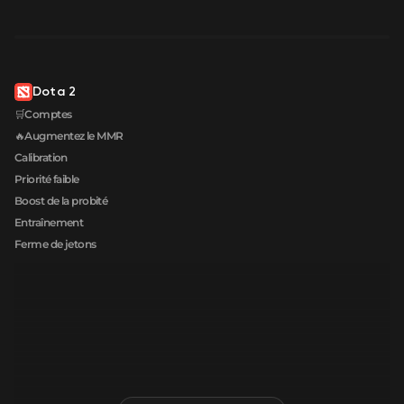
Dota 2
🛒Comptes
🔥Augmentez le MMR
Calibration
Priorité faible
Boost de la probité
Entraînement
Ferme de jetons