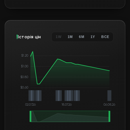
$1.00
$0.80
$0.60
02.07.26
18.07.26
06.08.26
VARIANTES DISPONIBLES
Sans blocage commercial
🛒
$1.11
FN