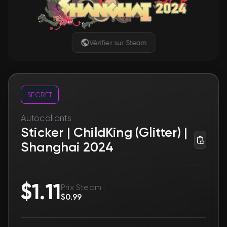
Vérifier sur Steam
SECRET
Autocollants
Sticker | ChildKing (Glitter) |
Shanghai 2024
Produit déjà acheté. Quelqu&#039;un
d&#039;autre a passé commande plus tôt.
StatTrak™
Non
Souvenir
Non