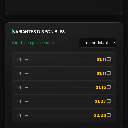
🛒
$1.11
FN
🛒
$1.16
FN
🛒
$1.27
FN
🛒
$2.80
FN
ARTICLES SIMILAIRES
Échangeable
Échangeable
$1.11
$1.11
Prix Steam : $0.99
Prix Steam : $0.99