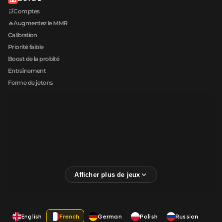
🛒Comptes
🔥Augmentez le MMR
Calibration
Priorité faible
Boost de la probité
Entraînement
Ferme de jetons
English
French
German
Polish
Russian