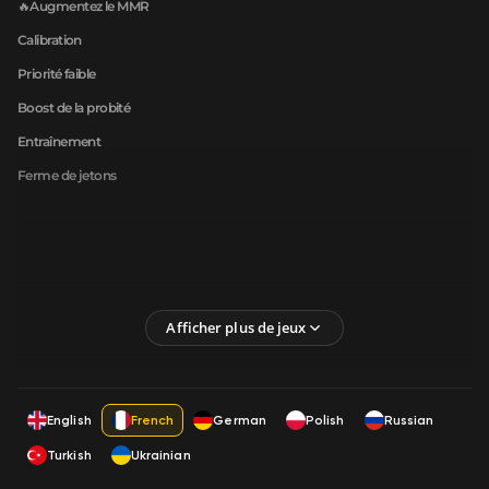
🔥Augmentez le MMR
Calibration
Priorité faible
Boost de la probité
Entraînement
Ferme de jetons
English
French
German
Polish
Russian
Turkish
Ukrainian