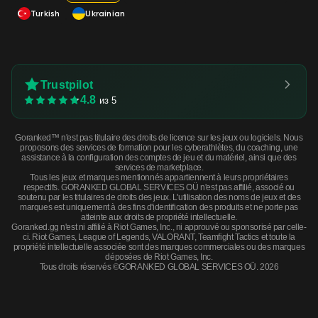
Turkish
Ukrainian
Trustpilot
4.8
из 5
Goranked™ n'est pas titulaire des droits de licence sur les jeux ou logiciels. Nous
proposons des services de formation pour les cyberathlètes, du coaching, une
assistance à la configuration des comptes de jeu et du matériel, ainsi que des
services de marketplace.
Tous les jeux et marques mentionnés appartiennent à leurs propriétaires
respectifs. GORANKED GLOBAL SERVICES OÜ n'est pas affilié, associé ou
soutenu par les titulaires de droits des jeux. L'utilisation des noms de jeux et des
marques est uniquement à des fins d'identification des produits et ne porte pas
atteinte aux droits de propriété intellectuelle.
Goranked.gg n'est ni affilié à Riot Games, Inc., ni approuvé ou sponsorisé par celle-
ci. Riot Games, League of Legends, VALORANT, Teamfight Tactics et toute la
propriété intellectuelle associée sont des marques commerciales ou des marques
déposées de Riot Games, Inc.
Tous droits réservés ©GORANKED GLOBAL SERVICES OÜ. 2026