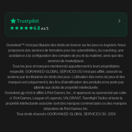
Trustpilot
4.8
из 5
Goranked™ n'est pas titulaire des droits de licence sur les jeux ou logiciels. Nous
proposons des services de formation pour les cyberathlètes, du coaching, une
assistance à la configuration des comptes de jeu et du matériel, ainsi que des
services de marketplace.
Tous les jeux et marques mentionnés appartiennent à leurs propriétaires
respectifs. GORANKED GLOBAL SERVICES OÜ n'est pas affilié, associé ou
soutenu par les titulaires de droits des jeux. L'utilisation des noms de jeux et des
marques est uniquement à des fins d'identification des produits et ne porte pas
atteinte aux droits de propriété intellectuelle.
Goranked.gg n'est ni affilié à Riot Games, Inc., ni approuvé ou sponsorisé par celle-
ci. Riot Games, League of Legends, VALORANT, Teamfight Tactics et toute la
propriété intellectuelle associée sont des marques commerciales ou des marques
déposées de Riot Games, Inc.
Tous droits réservés ©GORANKED GLOBAL SERVICES OÜ. 2026