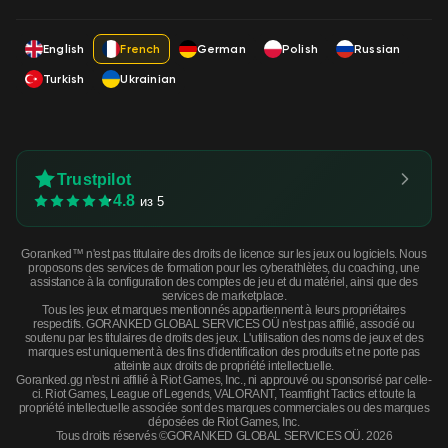
English
French
German
Polish
Russian
Turkish
Ukrainian
Trustpilot
4.8
из 5
Goranked™ n'est pas titulaire des droits de licence sur les jeux ou logiciels. Nous
proposons des services de formation pour les cyberathlètes, du coaching, une
assistance à la configuration des comptes de jeu et du matériel, ainsi que des
services de marketplace.
Tous les jeux et marques mentionnés appartiennent à leurs propriétaires
respectifs. GORANKED GLOBAL SERVICES OÜ n'est pas affilié, associé ou
soutenu par les titulaires de droits des jeux. L'utilisation des noms de jeux et des
marques est uniquement à des fins d'identification des produits et ne porte pas
atteinte aux droits de propriété intellectuelle.
Goranked.gg n'est ni affilié à Riot Games, Inc., ni approuvé ou sponsorisé par celle-
ci. Riot Games, League of Legends, VALORANT, Teamfight Tactics et toute la
propriété intellectuelle associée sont des marques commerciales ou des marques
déposées de Riot Games, Inc.
Tous droits réservés ©GORANKED GLOBAL SERVICES OÜ. 2026