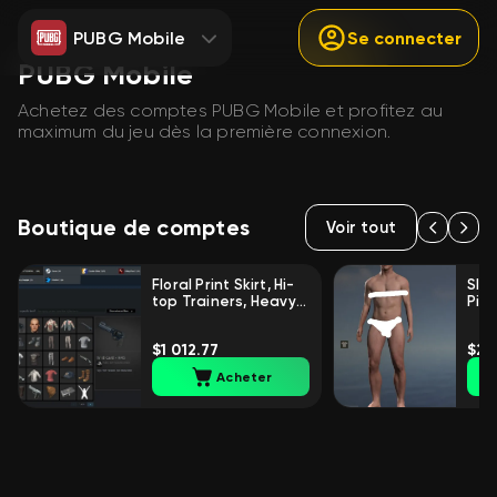
PUBG Mobile
Se connecter
PUBG Mobile
Achetez des comptes PUBG Mobile et profitez au
maximum du jeu dès la première connexion.
Boutique de comptes
Voir tout
Floral Print Skirt, Hi-
Slee
top Trainers, Heavy
Pion
Fur Coat, 2 Year
Surv
Anniversary Cap,
Frog
$1 012.77
$20
Wild Card | Warranty,
War
Yes BATTLEGROUNDS
BAT
Acheter
Plus
Plus