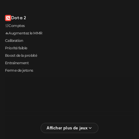
Dota 2
🛒Comptes
🔥Augmentez le MMR
Calibration
Priorité faible
Boost de la probité
Entraînement
Ferme de jetons