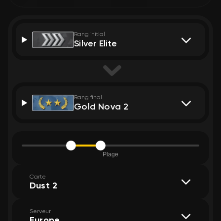
Rang initial
Silver Elite
Rang final
Gold Nova 2
Plage
Carte
Dust 2
Serveur
Europe