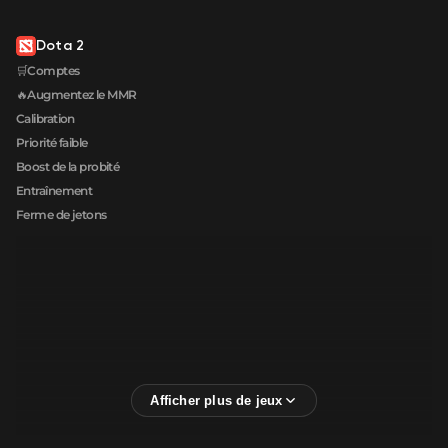
Dota 2
🛒Comptes
🔥Augmentez le MMR
Calibration
Priorité faible
Boost de la probité
Entraînement
Ferme de jetons