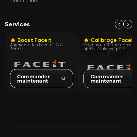
commande.
Services
🔥 Boost Faceit
🔥 Calibrage Faceit
Augmente ton Faceit ELO à
Obtiens un ELO de départ 
3000+
après l’étalonnage
Commander
Commander
maintenant
maintenant