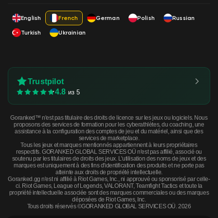
English
French
German
Polish
Russian
Turkish
Ukrainian
Trustpilot
4.8
из 5
Goranked™ n'est pas titulaire des droits de licence sur les jeux ou logiciels. Nous
proposons des services de formation pour les cyberathlètes, du coaching, une
assistance à la configuration des comptes de jeu et du matériel, ainsi que des
services de marketplace.
Tous les jeux et marques mentionnés appartiennent à leurs propriétaires
respectifs. GORANKED GLOBAL SERVICES OÜ n'est pas affilié, associé ou
soutenu par les titulaires de droits des jeux. L'utilisation des noms de jeux et des
marques est uniquement à des fins d'identification des produits et ne porte pas
atteinte aux droits de propriété intellectuelle.
Goranked.gg n'est ni affilié à Riot Games, Inc., ni approuvé ou sponsorisé par celle-
ci. Riot Games, League of Legends, VALORANT, Teamfight Tactics et toute la
propriété intellectuelle associée sont des marques commerciales ou des marques
déposées de Riot Games, Inc.
Tous droits réservés ©GORANKED GLOBAL SERVICES OÜ. 2026