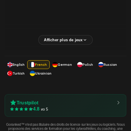
English
French
German
Polish
Russian
Turkish
Ukrainian
Trustpilot
4.8
из 5
Goranked™ n'est pas titulaire des droits de licence sur les jeux ou logiciels. Nous
proposons des services de formation pour les cyberathlètes, du coaching, une