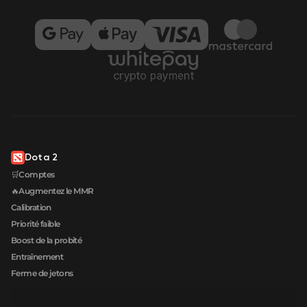
Dota 2
🛒Comptes
🔥Augmentez le MMR
Calibration
Priorité faible
Boost de la probité
Entraînement
Ferme de jetons