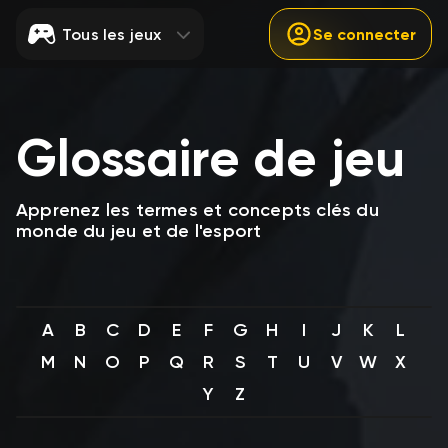
Tous les jeux
Se connecter
Glossaire de jeu
Apprenez les termes et concepts clés du
monde du jeu et de l'esport
A
B
C
D
E
F
G
H
I
J
K
L
M
N
O
P
Q
R
S
T
U
V
W
X
Y
Z