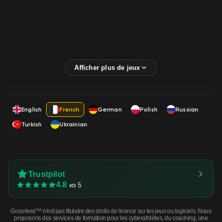
English
French
German
Polish
Russian
Turkish
Ukrainian
Trustpilot
4.8
из 5
Goranked™ n'est pas titulaire des droits de licence sur les jeux ou logiciels. Nous
proposons des services de formation pour les cyberathlètes, du coaching, une