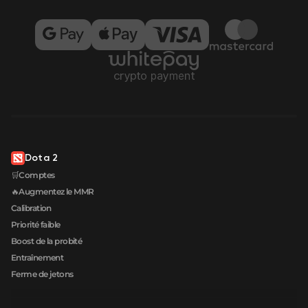
Dota 2
🛒Comptes
🔥Augmentez le MMR
Calibration
Priorité faible
Boost de la probité
Entraînement
Ferme de jetons