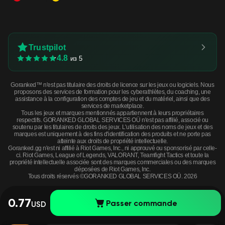
Trustpilot
4.8
из 5
Goranked™ n'est pas titulaire des droits de licence sur les jeux ou logiciels. Nous
proposons des services de formation pour les cyberathlètes, du coaching, une
assistance à la configuration des comptes de jeu et du matériel, ainsi que des
services de marketplace.
Tous les jeux et marques mentionnés appartiennent à leurs propriétaires
respectifs. GORANKED GLOBAL SERVICES OÜ n'est pas affilié, associé ou
soutenu par les titulaires de droits des jeux. L'utilisation des noms de jeux et des
marques est uniquement à des fins d'identification des produits et ne porte pas
atteinte aux droits de propriété intellectuelle.
Goranked.gg n'est ni affilié à Riot Games, Inc., ni approuvé ou sponsorisé par celle-
ci. Riot Games, League of Legends, VALORANT, Teamfight Tactics et toute la
propriété intellectuelle associée sont des marques commerciales ou des marques
déposées de Riot Games, Inc.
Tous droits réservés ©GORANKED GLOBAL SERVICES OÜ. 2026
0.77
Passer commande
USD