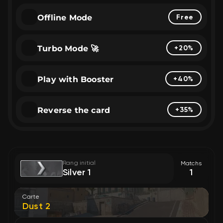
Offline Mode
Free
Turbo Mode 🚀
+20%
Play with Booster
+40%
Reverse the card
+35%
Rang initial
Matchs
1
Silver 1
Carte
Dust 2