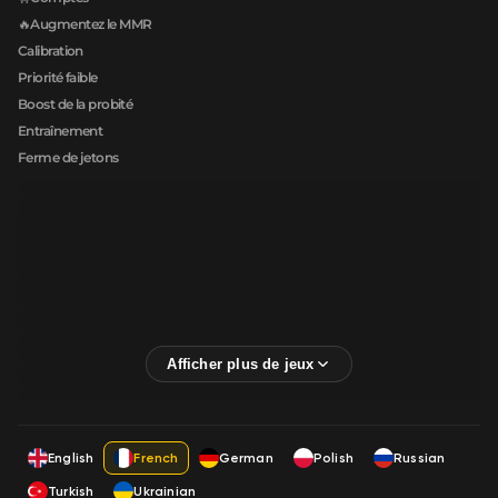
🔥Augmentez le MMR
Calibration
Priorité faible
Boost de la probité
Entraînement
Ferme de jetons
English
French
German
Polish
Russian
Turkish
Ukrainian