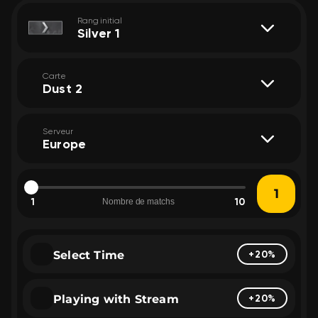
Rang initial
Silver 1
Carte
Dust 2
Serveur
Europe
1
10
Nombre de matchs
Select Time
+20%
Playing with Stream
+20%