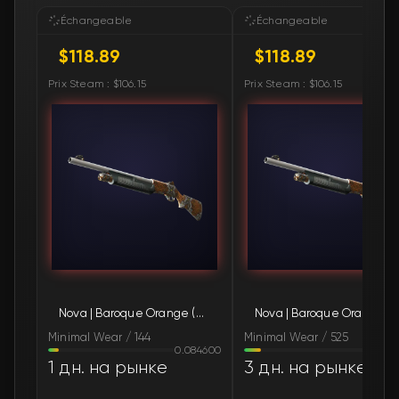
🛒
$159.59
FN
Échangeable
Échangeable
$118.89
$118.89
🛒
$159.59
FN
Prix Steam : $106.15
Prix Steam : $106.15
🛒
$172.41
FN
🛒
$175.83
FN
🛒
$271.31
FN
🛒
$271.39
FN
🛒
$271.39
FN
Nova | Baroque Orange (Minimal Wear)
Nova | Baroque Orange (Minimal We
Minimal Wear / 144
Minimal Wear / 525
0.084600
0.13
1 дн. на рынке
3 дн. на рынке