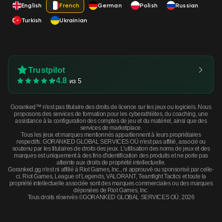
English
French
German
Polish
Russian
Turkish
Ukrainian
Trustpilot
4.8
из 5
Goranked™ n'est pas titulaire des droits de licence sur les jeux ou logiciels. Nous
proposons des services de formation pour les cyberathlètes, du coaching, une
assistance à la configuration des comptes de jeu et du matériel, ainsi que des
services de marketplace.
Tous les jeux et marques mentionnés appartiennent à leurs propriétaires
respectifs. GORANKED GLOBAL SERVICES OÜ n'est pas affilié, associé ou
soutenu par les titulaires de droits des jeux. L'utilisation des noms de jeux et des
marques est uniquement à des fins d'identification des produits et ne porte pas
atteinte aux droits de propriété intellectuelle.
Goranked.gg n'est ni affilié à Riot Games, Inc., ni approuvé ou sponsorisé par celle-
ci. Riot Games, League of Legends, VALORANT, Teamfight Tactics et toute la
propriété intellectuelle associée sont des marques commerciales ou des marques
déposées de Riot Games, Inc.
Tous droits réservés ©GORANKED GLOBAL SERVICES OÜ. 2026
Nova | Baroque Orange (Minimal Wear) · Minimal Wear