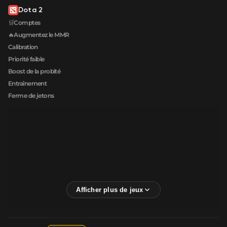
Dota 2
🛒Comptes
🔥Augmentez le MMR
Calibration
Priorité faible
Boost de la probité
Entraînement
Ferme de jetons