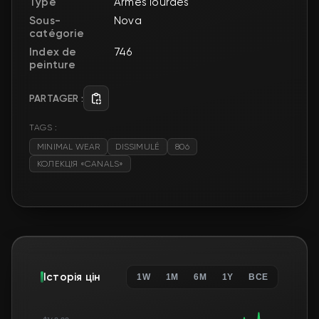
Type
Armes lourdes
Sous-
Nova
catégorie
Index de
746
peinture
PARTAGER :
TAGS :
MINIMAL WEAR
DISSIMULÉ
806
КОЛЕКЦІЯ «CANALS»
Історія цін
1W
1M
6M
1Y
ВСЕ