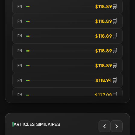
🛒
$118.89
FN
🛒
$118.89
FN
🛒
$118.89
FN
🛒
$118.89
FN
🛒
$118.89
FN
🛒
$118.94
FN
🛒
$127.08
FN
🛒
$145.67
FN
🛒
ARTICLES SIMILAIRES
$159.59
FN