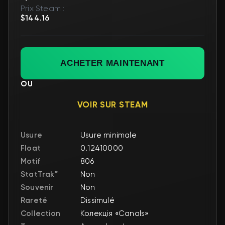
Prix Steam :
$144.16
ACHETER MAINTENANT
OU
VOIR SUR STEAM
Usure
Usure minimale
Float
0.12410000
Motif
806
StatTrak™
Non
Souvenir
Non
Rareté
Dissimulé
Collection
Колекція «Canals»