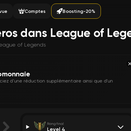
vue
Comptes
Boosting
-20%
éros dans League of Leg
 League of Legends
tomonnaie
ez d'une réduction supplémentaire ainsi que d'un
Rang final
Level 4