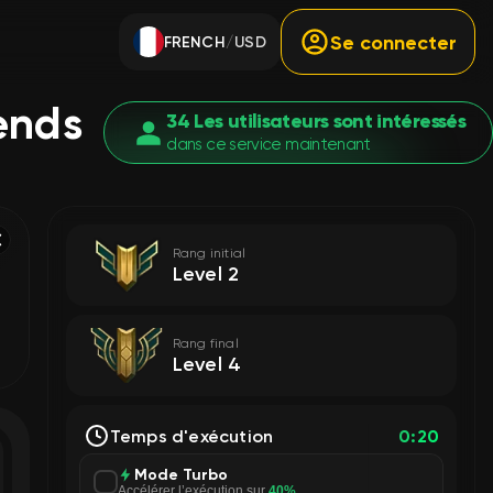
Se connecter
FRENCH
USD
/
ends
34 Les utilisateurs sont intéressés
dans ce service maintenant
Rang initial
Level 2
Rang final
Level 4
Temps d'exécution
0:20
Mode Turbo
Accélérer l’exécution sur
40%