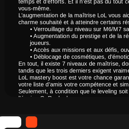
temps et d’efforts. Et il n’est pas du tout
vous-même.
L’augmentation de la maîtrise LoL vous ai
charme souhaité et à atteindre certains rés
⦁ Verrouillage du niveau sur M6/M7 sa
⦁ Augmentation du prestige et de la ré
joueurs.
⦁ Accès aux missions et aux défis, ou
⦁ Déblocage de cosmétiques, d’émotion
En tout, il existe 7 niveaux de maîtrise, d
tandis que les trois derniers exigent vraime
LoL mastery boost est votre chance garan
votre liste d’amis votre compétence et simp
Seulement, à condition que le leveling soi
l’équipe GoRanked.gg.
Qu’est-ce que l’augmentat
champions dans la Ligue 
Dans LoL, il y a 7 paliers de maîtrise pou