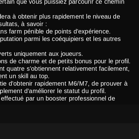
 certain que vous puissiez parcourir ce chemin
dera à obtenir plus rapidement le niveau de
ultats, à savoir :
ns farm pénible de points d’expérience.
putation parmi les coéquipiers et les autres
verts uniquement aux joueurs.
s de charme et de petits bonus pour le profil.
ont quatre s’obtiennent relativement facilement,
nt un skill au top.
tie d’obtenir rapidement M6/M7, de prouver à
lement d’améliorer le statut du profil.
t effectué par un booster professionnel de
ion de la maîtrise des
des Légendes
r chacun des 168 champions, à savoir :