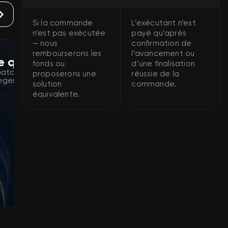
Si la commande
L’exécutant n’est
n’est pas exécutée
payé qu’après
— nous
confirmation de
rembourserons les
l’avancement ou
 qualification
Boost de maîtr
fonds ou
d’une finalisation
atchs de qualification
Augmentation du nive
proposerons une
réussie de la
Legends
héros de League of 
solution
commande.
équivalente.