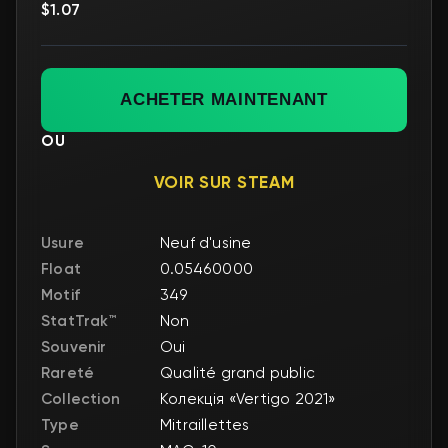
$1.07
ACHETER MAINTENANT
OU
VOIR SUR STEAM
Usure
Neuf d'usine
Float
0.05460000
Motif
349
StatTrak™
Non
Souvenir
Oui
Rareté
Qualité grand public
Collection
Колекція «Vertigo 2021»
Type
Mitraillettes