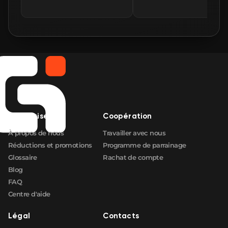
🛒
$1.15
FN
🛒
$1.15
FN
🛒
$1.19
FN
🛒
$1.19
FN
🛒
$1.19
Entreprise
Coopération
FN
À propos de nous
Travailler avec nous
Réductions et promotions
Programme de parrainage
Glossaire
Rachat de compte
Blog
FAQ
Centre d'aide
Légal
Contacts