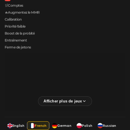
🛒Comptes
🔥Augmentez le MMR
Calibration
Priorité faible
Boost de la probité
Entraînement
Ferme de jetons
English
French
German
Polish
Russian