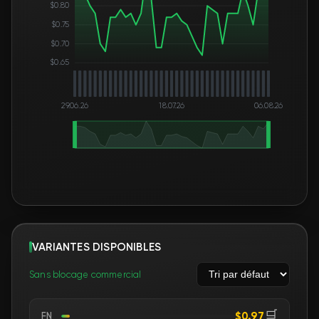
$0.80
$0.75
$0.70
$0.65
29.06.26
18.07.26
06.08.26
VARIANTES DISPONIBLES
Sans blocage commercial
🛒
$0.97
FN