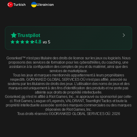
Turkish
Ukrainian
Trustpilot
4.8
из 5
Goranked™ n'est pas titulaire des droits de licence sur les jeux ou logiciels. Nous
proposons des services de formation pour les cyberathlètes, du coaching, une
assistance à la configuration des comptes de jeu et du matériel, ainsi que des
services de marketplace.
Tous les jeux et marques mentionnés appartiennent à leurs propriétaires
respectifs. GORANKED GLOBAL SERVICES OÜ n'est pas affilié, associé ou
soutenu par les titulaires de droits des jeux. L'utilisation des noms de jeux et des
marques est uniquement à des fins d'identification des produits et ne porte pas
atteinte aux droits de propriété intellectuelle.
Goranked.gg n'est ni affilié à Riot Games, Inc., ni approuvé ou sponsorisé par celle-
ci. Riot Games, League of Legends, VALORANT, Teamfight Tactics et toute la
propriété intellectuelle associée sont des marques commerciales ou des marques
déposées de Riot Games, Inc.
Tous droits réservés ©GORANKED GLOBAL SERVICES OÜ. 2026
Souvenir MAC-10 | Strats (Factory New) · Factory New
ACHETER MAINTENANT
$0.97