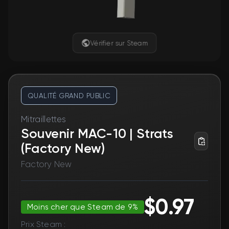
Vérifier sur Steam
QUALITÉ GRAND PUBLIC
Mitraillettes
Souvenir MAC-10 | Strats
(Factory New)
Factory New
$0.97
Moins cher que Steam de 9%
Prix Steam :