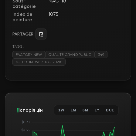
Sous-
MAC-10
catégorie
Index de
1075
peinture
PARTAGER :
TAGS :
FACTORY NEW
QUALITÉ GRAND PUBLIC
349
КОЛЕКЦІЯ «VERTIGO 2021»
Історія цін
1W
1M
6M
1Y
ВСЕ
$0.90
$0.85