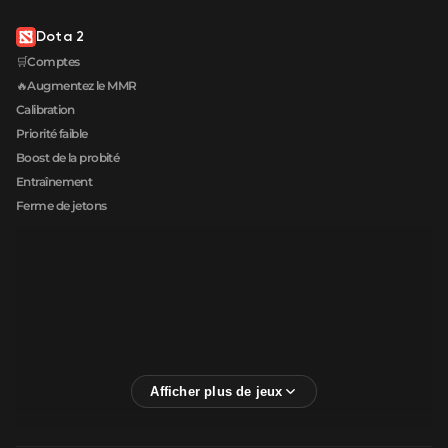
Dota 2
🛒Comptes
🔥Augmentez le MMR
Calibration
Priorité faible
Boost de la probité
Entraînement
Ferme de jetons