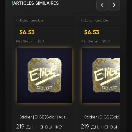
ARTICLES SIMILAIRES
Échangeable
Échangeable
$6.53
$6.53
Prix Steam : $5.83
Prix Steam : $5.83
Sticker | EliGE (Gold) | Austin 2025
Sticker | EliGE (Gold
219 дн. на рынке
219 дн. на рынке