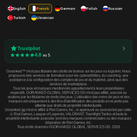
English
French
German
Polish
Russian
Turkish
Ukrainian
Trustpilot
4.8
из 5
Goranked™ n'est pas titulaire des droits de licence sur les jeux ou logiciels. Nous
proposons des services de formation pour les cyberathlètes, du coaching, une
assistance à la configuration des comptes de jeu et du matériel, ainsi que des
services de marketplace.
Tous les jeux et marques mentionnés appartiennent à leurs propriétaires
respectifs. GORANKED GLOBAL SERVICES OÜ n'est pas affilié, associé ou
soutenu par les titulaires de droits des jeux. L'utilisation des noms de jeux et des
marques est uniquement à des fins d'identification des produits et ne porte pas
atteinte aux droits de propriété intellectuelle.
Goranked.gg n'est ni affilié à Riot Games, Inc., ni approuvé ou sponsorisé par celle-
ci. Riot Games, League of Legends, VALORANT, Teamfight Tactics et toute la
propriété intellectuelle associée sont des marques commerciales ou des marques
déposées de Riot Games, Inc.
Tous droits réservés ©GORANKED GLOBAL SERVICES OÜ. 2026