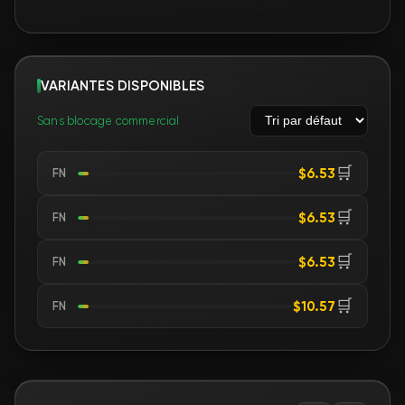
VARIANTES DISPONIBLES
Sans blocage commercial
🛒
$6.53
FN
🛒
$6.53
FN
🛒
$6.53
FN
🛒
$10.57
FN