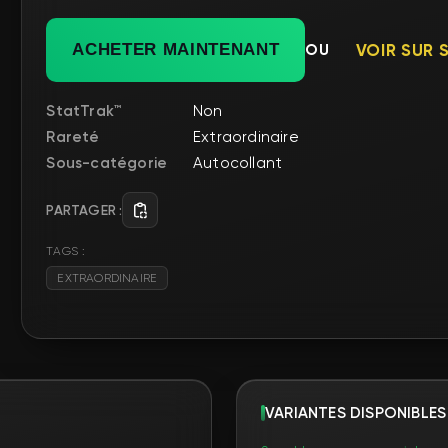
ACHETER MAINTENANT
OU
VOIR SUR 
StatTrak™
Non
Rareté
Extraordinaire
Sous-catégorie
Autocollant
PARTAGER :
TAGS :
EXTRAORDINAIRE
VARIANTES DISPONIBLES