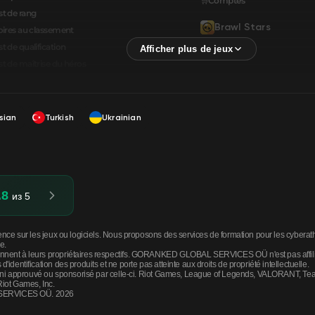
🛒Comptes
t de rang
Brawl Stars
oires au classement
🛒Comptes
t de qualification
t de maîtrise du héros
sian
Turkish
Ukrainian
.8
из 5
cence sur les jeux ou logiciels. Nous proposons des services de formation pour les cyberat
e.
nent à leurs propriétaires respectifs. GORANKED GLOBAL SERVICES OÜ n'est pas affilié, as
identification des produits et ne porte pas atteinte aux droits de propriété intellectuelle.
., ni approuvé ou sponsorisé par celle-ci. Riot Games, League of Legends, VALORANT, Teamf
iot Games, Inc.
 SERVICES OÜ. 2026