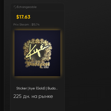
Échangeable
$17.63
Prix Steam : $15.74
Sticker | kye (Gold) | Budapest 2025
225 дн. на рынке