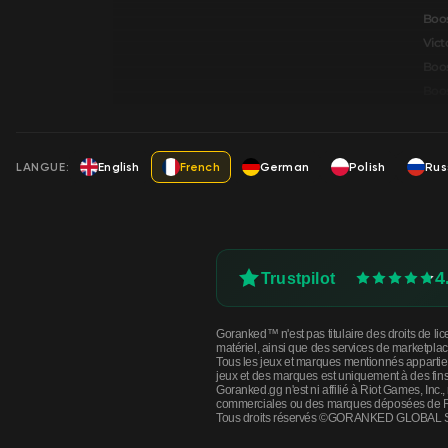
Boos
Vict
Boos
Boos
LANGUE:
English
French
German
Polish
Rus
4
Trustpilot
Goranked™ n'est pas titulaire des droits de li
matériel, ainsi que des services de marketplac
Tous les jeux et marques mentionnés appartien
jeux et des marques est uniquement à des fins d'
Goranked.gg n'est ni affilié à Riot Games, Inc
commerciales ou des marques déposées de R
Tous droits réservés ©GORANKED GLOBAL