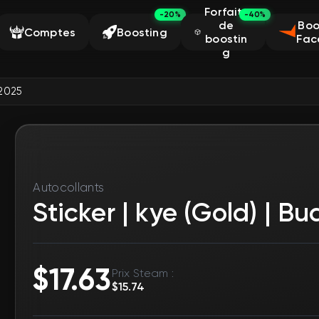
Forfaits
-20%
-40%
de
Boo
Comptes
Boosting
boostin
Fac
g
 2025
Autocollants
Sticker | kye (Gold) | B
$17.63
Prix Steam :
$15.74