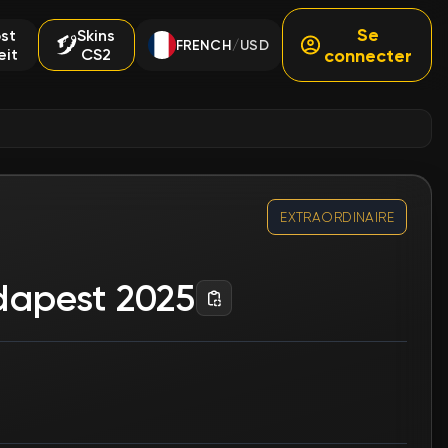
Se
st
Skins
FRENCH
USD
/
eit
CS2
connecter
EXTRAORDINAIRE
udapest 2025