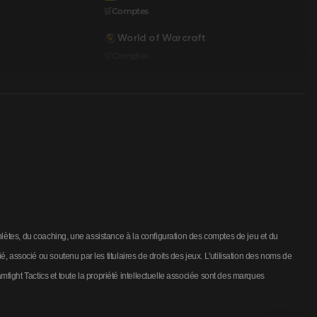
🛒Comptes
World of Warcraft
🛒Comptes
hlètes, du coaching, une assistance à la configuration des comptes de jeu et du
socié ou soutenu par les titulaires de droits des jeux. L'utilisation des noms de
ight Tactics et toute la propriété intellectuelle associée sont des marques