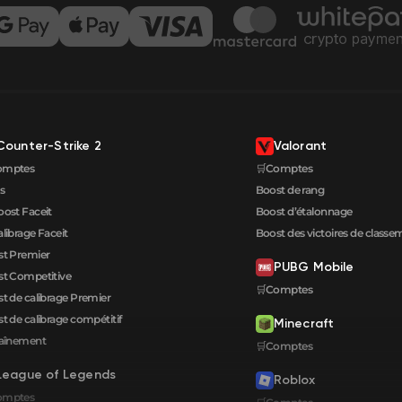
Counter-Strike 2
Valorant
omptes
🛒Comptes
s
Boost de rang
oost Faceit
Boost d’étalonnage
alibrage Faceit
Boost des victoires de classe
t Premier
PUBG Mobile
t Competitive
🛒Comptes
t de calibrage Premier
t de calibrage compétitif
Minecraft
raînement
🛒Comptes
League of Legends
Roblox
omptes