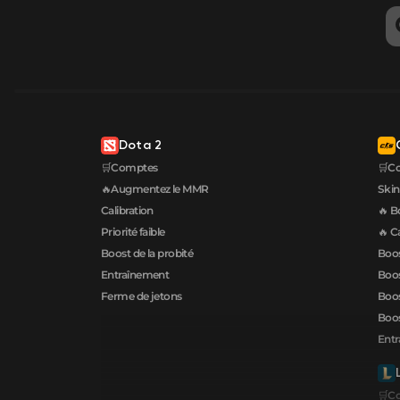
Dota 2
🛒Comptes
🛒C
🔥Augmentez le MMR
Skin
Calibration
🔥 B
Priorité faible
🔥 C
Boost de la probité
Boos
Entraînement
Boos
Ferme de jetons
Boos
Boos
Ent
🛒C