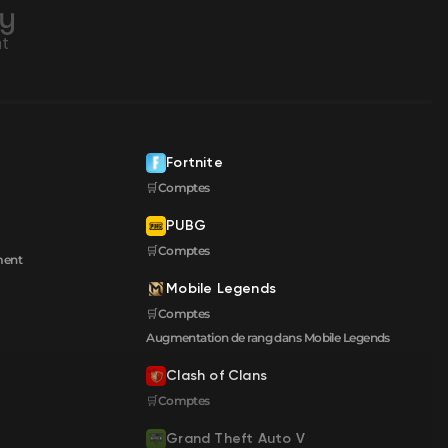
Fortnite
🛒Comptes
PUBG
🛒Comptes
ment
Mobile Legends
🛒Comptes
Augmentation de rang dans Mobile Legends
Clash of Clans
🛒Comptes
Grand Theft Auto V