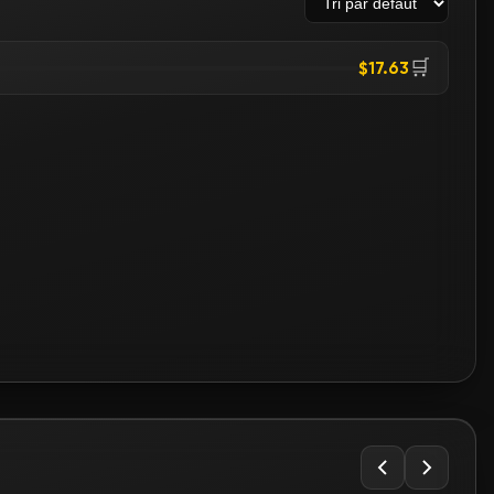
🛒
$17.63