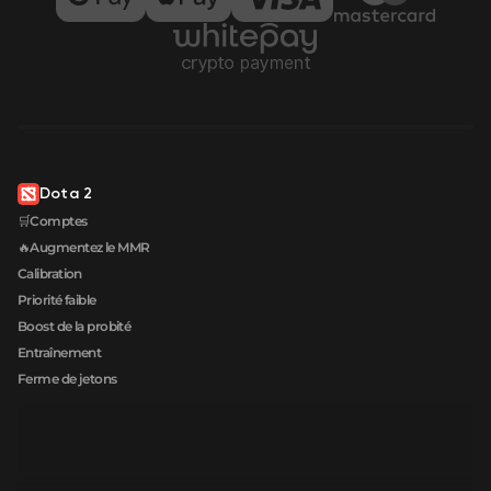
Dota 2
🛒Comptes
🔥Augmentez le MMR
Calibration
Priorité faible
Boost de la probité
Entraînement
Ferme de jetons