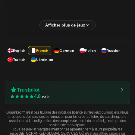
English
French
German
Polish
Russian
Turkish
Ukrainian
Trustpilot
4.8
из 5
Goranked™ n'est pas titulaire des droits de licence sur les jeux ou logiciels. Nous
proposons des services de formation pour les cyberathlètes, du coaching, une
assistance à la configuration des comptes de jeu et du matériel, ainsi que des
services de marketplace.
Tous les jeux et marques mentionnés appartiennent à leurs propriétaires
respectifs. GORANKED GLOBAL SERVICES OÜ n'est pas affilié, associé ou