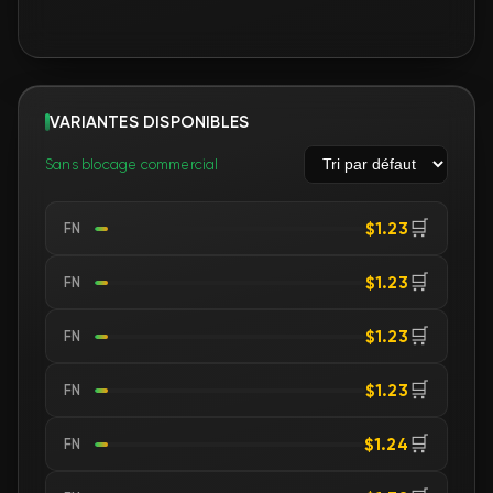
VARIANTES DISPONIBLES
Sans blocage commercial
🛒
$1.23
FN
🛒
$1.23
FN
🛒
$1.23
FN
🛒
$1.23
FN
🛒
$1.24
FN