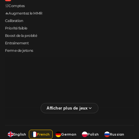
🛒Comptes
🔥Augmentez le MMR
Calibration
Priorité faible
Boost de la probité
Entraînement
Ferme de jetons
English
French
German
Polish
Russian