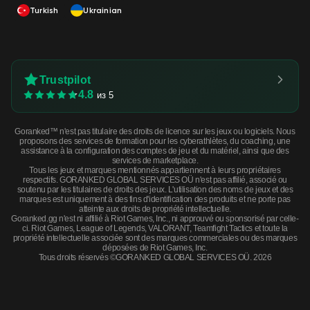
Turkish
Ukrainian
Trustpilot
4.8
из 5
Goranked™ n'est pas titulaire des droits de licence sur les jeux ou logiciels. Nous
proposons des services de formation pour les cyberathlètes, du coaching, une
assistance à la configuration des comptes de jeu et du matériel, ainsi que des
services de marketplace.
Tous les jeux et marques mentionnés appartiennent à leurs propriétaires
respectifs. GORANKED GLOBAL SERVICES OÜ n'est pas affilié, associé ou
soutenu par les titulaires de droits des jeux. L'utilisation des noms de jeux et des
marques est uniquement à des fins d'identification des produits et ne porte pas
atteinte aux droits de propriété intellectuelle.
Goranked.gg n'est ni affilié à Riot Games, Inc., ni approuvé ou sponsorisé par celle-
ci. Riot Games, League of Legends, VALORANT, Teamfight Tactics et toute la
propriété intellectuelle associée sont des marques commerciales ou des marques
déposées de Riot Games, Inc.
Tous droits réservés ©GORANKED GLOBAL SERVICES OÜ. 2026
Souvenir MP9 | Old Roots (Factory New) · Factory New
ACHETER MAINTENANT
$1.96