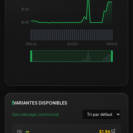
$1.50
$1.00
29.06.26
20.07.26
09.08.26
VARIANTES DISPONIBLES
Sans blocage commercial
🛒
$1.96
FN