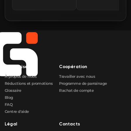
🛒
$2.18
FN
🛒
$2.20
FN
🛒
$2.23
FN
🛒
$2.23
FN
🛒
$2.23
Entreprise
Coopération
FN
À propos de nous
Travailler avec nous
Réductions et promotions
Programme de parrainage
Glossaire
Rachat de compte
Blog
FAQ
Centre d'aide
Légal
Contacts